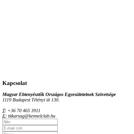
Kapcsolat
Magyar Ebtenyésztők Országos Egyesületeinek Szövetsége
1119 Budapest Tétényi út 130.
T:
+36 70 465 3911
E:
titkarsag@kennelclub.hu