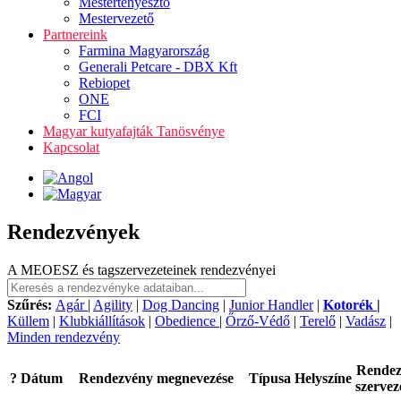
Mestertenyésztő
Mestervezető
Partnereink
Farmina Magyarország
Generali Petcare - DBX Kft
Rebiopet
ONE
FCI
Magyar kutyafajták Tanösvénye
Kapcsolat
Rendezvények
A MEOESZ és tagszervezeteinek rendezvényei
Szűrés:
Agár
|
Agility
|
Dog Dancing
|
Junior Handler
|
Kotorék
|
Küllem
|
Klubkiállítások
|
Obedience
|
Őrző-Védő
|
Terelő
|
Vadász
|
Minden rendezvény
Rende
?
Dátum
Rendezvény megnevezése
Típusa
Helyszíne
szervez