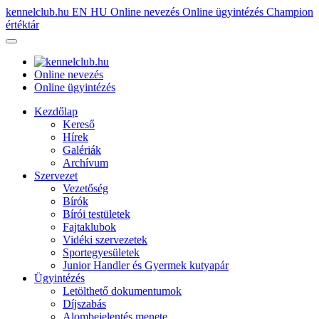
kennelclub.hu
EN
HU
Online nevezés
Online ügyintézés
Champion
értéktár
Online nevezés
Online ügyintézés
Kezdőlap
Kereső
Hírek
Galériák
Archívum
Szervezet
Vezetőség
Bírók
Bírói testületek
Fajtaklubok
Vidéki szervezetek
Sportegyesületek
Junior Handler és Gyermek kutyapár
Ügyintézés
Letölthető dokumentumok
Díjszabás
Alombejelentés menete