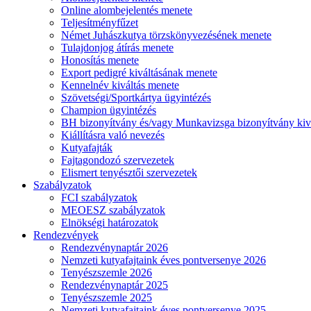
Online alombejelentés menete
Teljesítményfűzet
Német Juhászkutya törzskönyvezésének menete
Tulajdonjog átírás menete
Honosítás menete
Export pedigré kiváltásának menete
Kennelnév kiváltás menete
Szövetségi/Sportkártya ügyintézés
Champion ügyintézés
BH bizonyítvány és/vagy Munkavizsga bizonyítvány kiv
Kiállításra való nevezés
Kutyafajták
Fajtagondozó szervezetek
Elismert tenyésztői szervezetek
Szabályzatok
FCI szabályzatok
MEOESZ szabályzatok
Elnökségi határozatok
Rendezvények
Rendezvénynaptár 2026
Nemzeti kutyafajtaink éves pontversenye 2026
Tenyészszemle 2026
Rendezvénynaptár 2025
Tenyészszemle 2025
Nemzeti kutyafajtaink éves pontversenye 2025