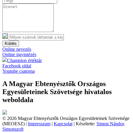
Küldés
Online nevezés
Online ügyintézés
Champion értéktár
Facebook oldal
Youtube csatorna
A Magyar Ebtenyésztők Országos
Egyesületeinek Szövetsége hivatalos
weboldala
© 2026 Magyar Ebtenyésztők Országos Egyesületeinek Szövetsége
(MEOESZ) |
Impresszum
|
Kapcsolat
| Készítette:
Simon Nándor,
Simonszoft