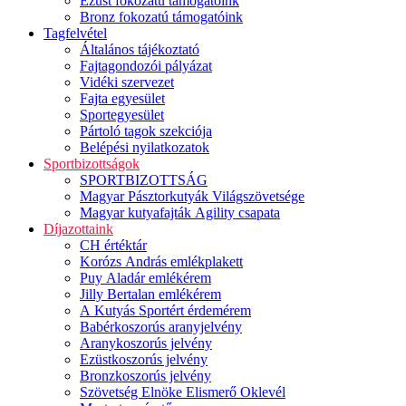
Ezüst fokozatú támogatóink
Bronz fokozatú támogatóink
Tagfelvétel
Általános tájékoztató
Fajtagondozói pályázat
Vidéki szervezet
Fajta egyesület
Sportegyesület
Pártoló tagok szekciója
Belépési nyilatkozatok
Sportbizottságok
SPORTBIZOTTSÁG
Magyar Pásztorkutyák Világszövetsége
Magyar kutyafajták Agility csapata
Díjazottaink
CH értéktár
Korózs András emlékplakett
Puy Aladár emlékérem
Jilly Bertalan emlékérem
A Kutyás Sportért érdemérem
Babérkoszorús aranyjelvény
Aranykoszorús jelvény
Ezüstkoszorús jelvény
Bronzkoszorús jelvény
Szövetség Elnöke Elismerő Oklevél