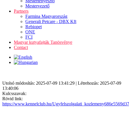
Mestertenyésztő
Mestervezető
Partners
Farmina Magyarország
Generali Petcare - DBX Kft
Rebiopet
ONE
FCI
Magyar kutyafajták Tanösvénye
Contact
Utolsó módosítás: 2025-07-09 13:41:29 | Létrehozás: 2025-07-09
13:40:06
Kulcsszavak:
Rövid link:
https://www.kennelclub.hu/Ugyfelszolgalati_kozlemeny686e5569d3