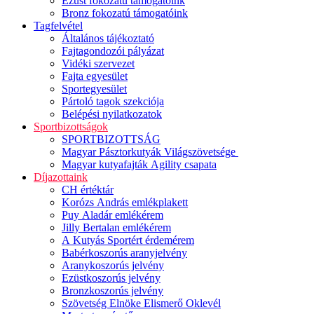
Ezüst fokozatú támogatóink
Bronz fokozatú támogatóink
Tagfelvétel
Általános tájékoztató
Fajtagondozói pályázat
Vidéki szervezet
Fajta egyesület
Sportegyesület
Pártoló tagok szekciója
Belépési nyilatkozatok
Sportbizottságok
SPORTBIZOTTSÁG
Magyar Pásztorkutyák Világszövetsége
Magyar kutyafajták Agility csapata
Díjazottaink
CH értéktár
Korózs András emlékplakett
Puy Aladár emlékérem
Jilly Bertalan emlékérem
A Kutyás Sportért érdemérem
Babérkoszorús aranyjelvény
Aranykoszorús jelvény
Ezüstkoszorús jelvény
Bronzkoszorús jelvény
Szövetség Elnöke Elismerő Oklevél