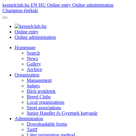
kennelclub.hu
EN
HU
Online entry
Online administration
Champion értéktár
Online entry
Online administration
Homepage
Search
News
Gallery
Archive
Organization
Management
Judges
Bírói testületek
Breed Clubs
Local organizations
Sport associations
Junior Handler és Gyermek kutyapár
Administration
Downloadable forms
Tariff
Litter registration method