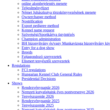
online alombejelentés menete
Teljesítményfüzet
Német Juhászkutya törzskönyvezésének menete
Ownerchange method
Nostrification
Export pedigree method
Kennel name request
Szövetségi/Sportkártya ügyintézés
Champion administration
BH bizonyítvány és/vagy Munkavizsga bizonyítvány kiv
Entry for a dog show
Breeds
Fajtagondozó szervezetek
Elismert tenyésztői szervezetek
Regulations
FCI regulations
Hungarian Kennel Club General Rules
Presidential Decisions
Shows
Rendezvénynaptár 2026
Nemzeti kutyafajtaink éves pontversenye 2026
Tenyészszemle 2026
Rendezvénynaptár 2025
Tenyészszemle 2025
Nemzeti kutyafajtaink éves pontversenye 2025