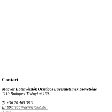
Contact
Magyar Ebtenyésztők Országos Egyesületeinek Szövetsége
1119 Budapest Tétényi út 130.
T:
+36 70 465 3911
E:
titkarsag@kennelclub.hu