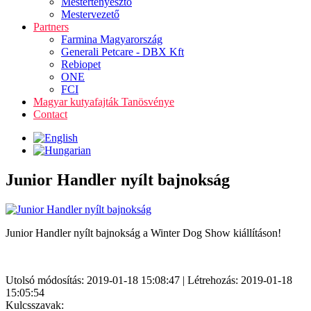
Mestertenyésztő
Mestervezető
Partners
Farmina Magyarország
Generali Petcare - DBX Kft
Rebiopet
ONE
FCI
Magyar kutyafajták Tanösvénye
Contact
Junior Handler nyílt bajnokság
Junior Handler nyílt bajnokság a Winter Dog Show kiállításon!
Utolsó módosítás: 2019-01-18 15:08:47 | Létrehozás: 2019-01-18
15:05:54
Kulcsszavak: