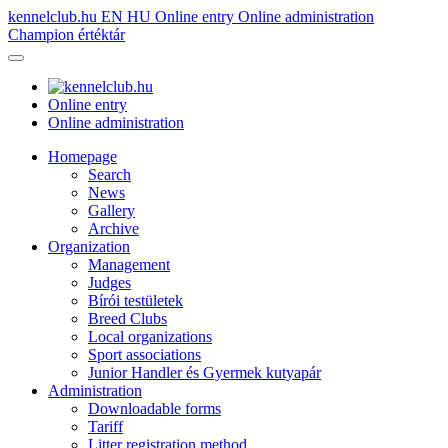
kennelclub.hu
EN
HU
Online entry
Online administration
Champion értéktár
Online entry
Online administration
Homepage
Search
News
Gallery
Archive
Organization
Management
Judges
Bírói testületek
Breed Clubs
Local organizations
Sport associations
Junior Handler és Gyermek kutyapár
Administration
Downloadable forms
Tariff
Litter registration method