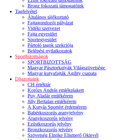
Ezüst fokozatú támogatóink
Bronz fokozatú támogatóink
Tagfelvétel
Általános tájékoztató
Fajtagondozói pályázat
Vidéki szervezet
Fajta egyesület
Sportegyesület
Pártoló tagok szekciója
Belépési nyilatkozatok
Sportbizottságok
SPORTBIZOTTSÁG
Magyar Pásztorkutyák Világszövetsége
Magyar kutyafajták Agility csapata
Díjazottaink
CH értéktár
Korózs András emlékplakett
Puy Aladár emlékérem
Jilly Bertalan emlékérem
A Kutyás Sportért érdemérem
Babérkoszorús aranyjelvény
Aranykoszorús jelvény
Ezüstkoszorús jelvény
Bronzkoszorús jelvény
Szövetség Elnöke Elismerő Oklevél