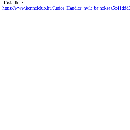
Rövid link:
https://www.kennelclub.hu/Junior_Handler_nyilt_bajnoksag5c41ddd