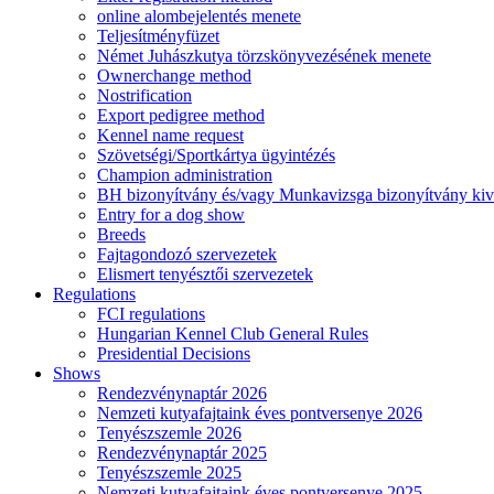
online alombejelentés menete
Teljesítményfüzet
Német Juhászkutya törzskönyvezésének menete
Ownerchange method
Nostrification
Export pedigree method
Kennel name request
Szövetségi/Sportkártya ügyintézés
Champion administration
BH bizonyítvány és/vagy Munkavizsga bizonyítvány kiv
Entry for a dog show
Breeds
Fajtagondozó szervezetek
Elismert tenyésztői szervezetek
Regulations
FCI regulations
Hungarian Kennel Club General Rules
Presidential Decisions
Shows
Rendezvénynaptár 2026
Nemzeti kutyafajtaink éves pontversenye 2026
Tenyészszemle 2026
Rendezvénynaptár 2025
Tenyészszemle 2025
Nemzeti kutyafajtaink éves pontversenye 2025