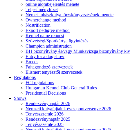
online alombejelentés menete
Teljesítményfüzet
Német Juhászkutya törzskönyvezésének menete
Ownerchange method
Nostrification
Export pedigree method
Kennel name request
Szövetségi/Sportkártya ügyintézés
Champion administration
BH bizonyítvány és/vagy Munkavizsga bizonyítvány kiv
Entry for a dog show
Breeds
Fajtagondozó szervezetek
Elismert tenyésztői szervezetek
Regulations
FCI regulations
Hungarian Kennel Club General Rules
Presidential Decisions
Shows
Rendezvénynaptár 2026
Nemzeti kutyafajtaink éves pontversenye 2026
Tenyészszemle 2026
Rendezvénynaptár 2025
Tenyészszemle 2025
Nemzeti kutyafajtaink éves pontversenye 2025