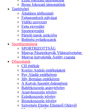
Ezüst fokozatú támogatóink
Bronz fokozatú támogatóink
Tagfelvétel
Általános tájékoztató
Fajtagondozói pályázat
Vidéki szervezet
Fajta egyesület
Sportegyesület
Pártoló tagok szekciója
Belépési nyilatkozatok
Sportbizottságok
SPORTBIZOTTSÁG
Magyar Pásztorkutyák Világszövetsége
Magyar kutyafajták Agility csapata
Díjazottaink
CH értéktár
Korózs András emlékplakett
Puy Aladár emlékérem
Jilly Bertalan emlékérem
A Kutyás Sportért érdemérem
Babérkoszorús aranyjelvény
Aranykoszorús jelvény
Ezüstkoszorús jelvény
Bronzkoszorús jelvény
Szövetség Elnöke Elismerő Oklevél