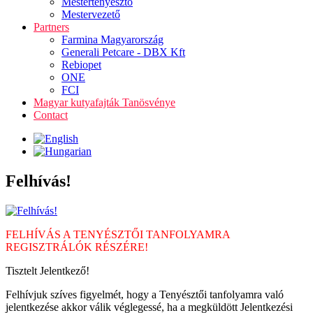
Mestertenyésztő
Mestervezető
Partners
Farmina Magyarország
Generali Petcare - DBX Kft
Rebiopet
ONE
FCI
Magyar kutyafajták Tanösvénye
Contact
Felhívás!
FELHÍVÁS A TENYÉSZTŐI TANFOLYAMRA
REGISZTRÁLÓK RÉSZÉRE!
Tisztelt Jelentkező!
Felhívjuk szíves figyelmét, hogy a Tenyésztői tanfolyamra való
jelentkezése akkor válik véglegessé, ha a megküldött Jelentkezési