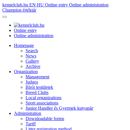
kennelclub.hu
EN
HU
Online entry
Online administration
Champion értéktár
Online entry
Online administration
Homepage
Search
News
Gallery
Archive
Organization
Management
Judges
Bírói testületek
Breed Clubs
Local organizations
Sport associations
Junior Handler és Gyermek kutyapár
Administration
Downloadable forms
Tariff
Litter registration method