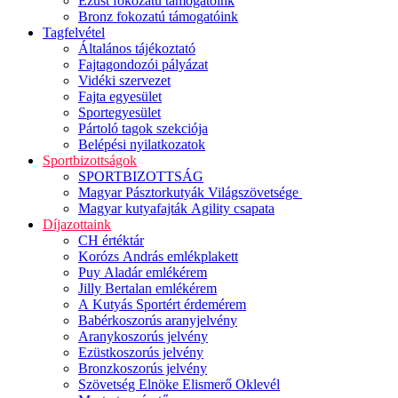
Ezüst fokozatú támogatóink
Bronz fokozatú támogatóink
Tagfelvétel
Általános tájékoztató
Fajtagondozói pályázat
Vidéki szervezet
Fajta egyesület
Sportegyesület
Pártoló tagok szekciója
Belépési nyilatkozatok
Sportbizottságok
SPORTBIZOTTSÁG
Magyar Pásztorkutyák Világszövetsége
Magyar kutyafajták Agility csapata
Díjazottaink
CH értéktár
Korózs András emlékplakett
Puy Aladár emlékérem
Jilly Bertalan emlékérem
A Kutyás Sportért érdemérem
Babérkoszorús aranyjelvény
Aranykoszorús jelvény
Ezüstkoszorús jelvény
Bronzkoszorús jelvény
Szövetség Elnöke Elismerő Oklevél