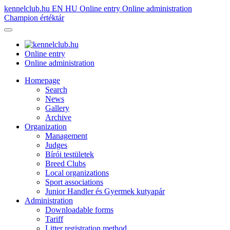
kennelclub.hu
EN
HU
Online entry
Online administration
Champion értéktár
Online entry
Online administration
Homepage
Search
News
Gallery
Archive
Organization
Management
Judges
Bírói testületek
Breed Clubs
Local organizations
Sport associations
Junior Handler és Gyermek kutyapár
Administration
Downloadable forms
Tariff
Litter registration method