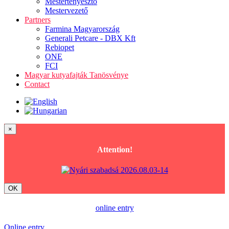
Mestertenyésztő
Mestervezető
Partners
Farmina Magyarország
Generali Petcare - DBX Kft
Rebiopet
ONE
FCI
Magyar kutyafajták Tanösvénye
Contact
×
Attention!
OK
online entry
Online entry