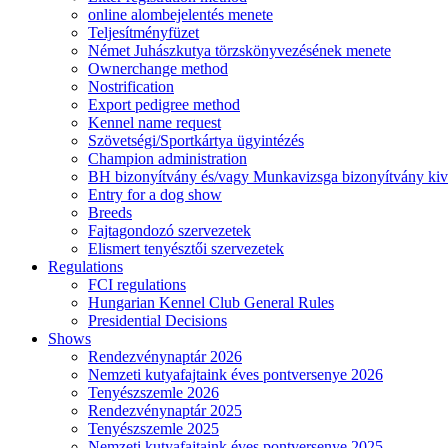
online alombejelentés menete
Teljesítményfüzet
Német Juhászkutya törzskönyvezésének menete
Ownerchange method
Nostrification
Export pedigree method
Kennel name request
Szövetségi/Sportkártya ügyintézés
Champion administration
BH bizonyítvány és/vagy Munkavizsga bizonyítvány kiv
Entry for a dog show
Breeds
Fajtagondozó szervezetek
Elismert tenyésztői szervezetek
Regulations
FCI regulations
Hungarian Kennel Club General Rules
Presidential Decisions
Shows
Rendezvénynaptár 2026
Nemzeti kutyafajtaink éves pontversenye 2026
Tenyészszemle 2026
Rendezvénynaptár 2025
Tenyészszemle 2025
Nemzeti kutyafajtaink éves pontversenye 2025