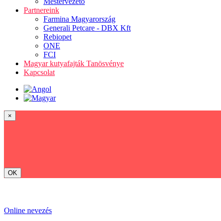
Mestervezető
Partnereink
Farmina Magyarország
Generali Petcare - DBX Kft
Rebiopet
ONE
FCI
Magyar kutyafajták Tanösvénye
Kapcsolat
×
OK
Online nevezés