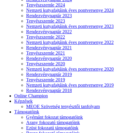
Tenyészszemle 2024
Nemzeti kutyafajtáink éves pontversenye 2024
Rendezvénynaptár 2023
Tenyészszemle 2023
Nemzeti kutyafajtáink éves pontversenye 2023
Rendezvénynaptár 2022
Tenyészszemle 2022
Nemzeti kutyafajtáink éves pontversenye 2022
Rendezvénynaptár 2021
Tenyészszemle 2021
Rendezvénynaptár 2020
Tenyészszemle 2020
Nemzeti kutyafajtáink éves pontversenye 2020
Rendezvénynaptár 2019
Tenyészszemle 2019
Nemzeti kutyafajtáink éves pontversenye 2019
Rendezvénynaptár 2018
Online Champion
Képzések
MEOE Szövetség tenyésztői tanfolyam
Támogatóink
Gyémánt fokozat támogatóink
Arany fokozatú támogatóink
Ezüst fokozatú támogatóink