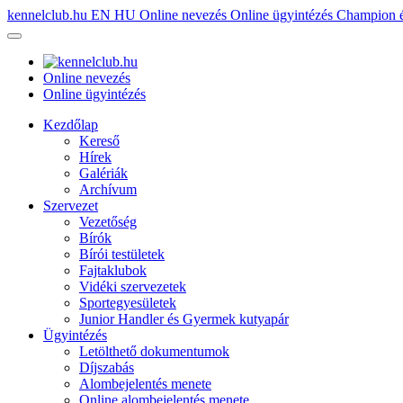
kennelclub.hu
EN
HU
Online nevezés
Online ügyintézés
Champion é
Online nevezés
Online ügyintézés
Kezdőlap
Kereső
Hírek
Galériák
Archívum
Szervezet
Vezetőség
Bírók
Bírói testületek
Fajtaklubok
Vidéki szervezetek
Sportegyesületek
Junior Handler és Gyermek kutyapár
Ügyintézés
Letölthető dokumentumok
Díjszabás
Alombejelentés menete
Online alombejelentés menete