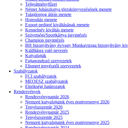
Teljesítményfűzet
Német Juhászkutya törzskönyvezésének menete
Tulajdonjog átírás menete
Honosítás menete
Export pedigré kiváltásának menete
Kennelnév kiváltás menete
Szövetségi/Sportkártya ügyintézés
Champion ügyintézés
BH bizonyítvány és/vagy Munkavizsga bizonyítvány kiv
Kiállításra való nevezés
Kutyafajták
Fajtagondozó szervezetek
Elismert tenyésztői szervezetek
Szabályzatok
FCI szabályzatok
MEOESZ szabályzatok
Elnökségi határozatok
Rendezvények
Rendezvénynaptár 2026
Nemzeti kutyafajtaink éves pontversenye 2026
Tenyészszemle 2026
Rendezvénynaptár 2025
Tenyészszemle 2025
Nemzeti kutyafajtaink éves pontversenye 2025
Rendezvénynaptár 2024