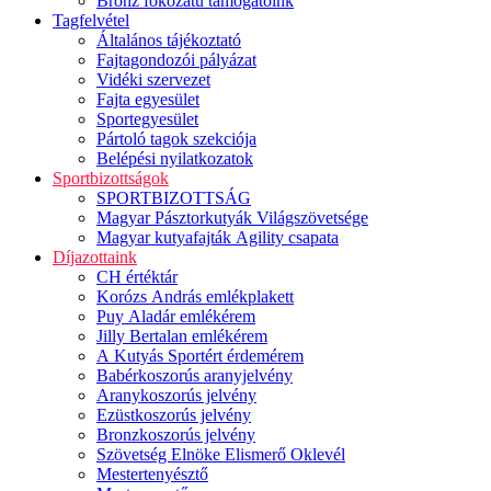
Bronz fokozatú támogatóink
Tagfelvétel
Általános tájékoztató
Fajtagondozói pályázat
Vidéki szervezet
Fajta egyesület
Sportegyesület
Pártoló tagok szekciója
Belépési nyilatkozatok
Sportbizottságok
SPORTBIZOTTSÁG
Magyar Pásztorkutyák Világszövetsége
Magyar kutyafajták Agility csapata
Díjazottaink
CH értéktár
Korózs András emlékplakett
Puy Aladár emlékérem
Jilly Bertalan emlékérem
A Kutyás Sportért érdemérem
Babérkoszorús aranyjelvény
Aranykoszorús jelvény
Ezüstkoszorús jelvény
Bronzkoszorús jelvény
Szövetség Elnöke Elismerő Oklevél
Mestertenyésztő