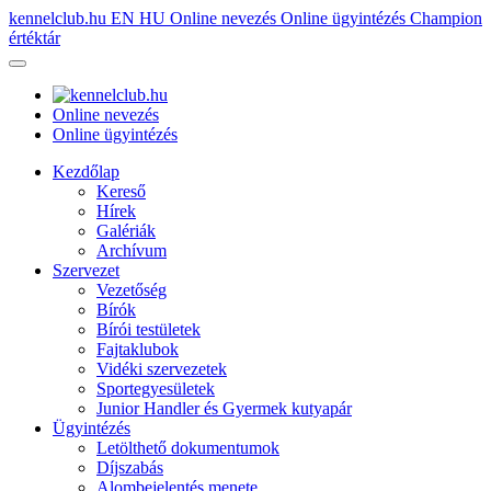
kennelclub.hu
EN
HU
Online nevezés
Online ügyintézés
Champion
értéktár
Online nevezés
Online ügyintézés
Kezdőlap
Kereső
Hírek
Galériák
Archívum
Szervezet
Vezetőség
Bírók
Bírói testületek
Fajtaklubok
Vidéki szervezetek
Sportegyesületek
Junior Handler és Gyermek kutyapár
Ügyintézés
Letölthető dokumentumok
Díjszabás
Alombejelentés menete