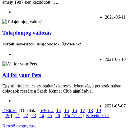
amely 1987-ben kezdődött ... ...
2021-06-11
Tulajdonjog változás
Tisztelt Tenyésztők, Tulajdonosok, Ügyfeleink!
2021-06-10
All for your Pets
Egy új hirdetési és szolgáltatás keresési lehetőség a pet szakmában
dolgozók részére a Szerb Kennel Club ajánlásával.
2021-05-07
< Előző
| Oldalak:
Első…
14
15
16
17
18
19
[20]
21
22
23
24
25
26
Utolsó…
|
Következő >
Kereső megnyitása