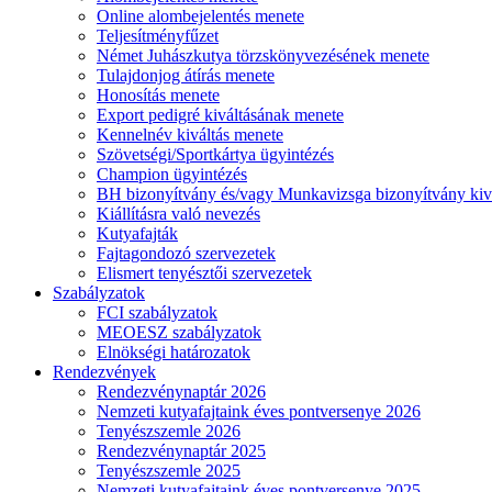
Online alombejelentés menete
Teljesítményfűzet
Német Juhászkutya törzskönyvezésének menete
Tulajdonjog átírás menete
Honosítás menete
Export pedigré kiváltásának menete
Kennelnév kiváltás menete
Szövetségi/Sportkártya ügyintézés
Champion ügyintézés
BH bizonyítvány és/vagy Munkavizsga bizonyítvány kiv
Kiállításra való nevezés
Kutyafajták
Fajtagondozó szervezetek
Elismert tenyésztői szervezetek
Szabályzatok
FCI szabályzatok
MEOESZ szabályzatok
Elnökségi határozatok
Rendezvények
Rendezvénynaptár 2026
Nemzeti kutyafajtaink éves pontversenye 2026
Tenyészszemle 2026
Rendezvénynaptár 2025
Tenyészszemle 2025
Nemzeti kutyafajtaink éves pontversenye 2025