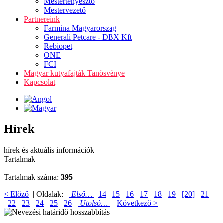
Mestertenyésztő
Mestervezető
Partnereink
Farmina Magyarország
Generali Petcare - DBX Kft
Rebiopet
ONE
FCI
Magyar kutyafajták Tanösvénye
Kapcsolat
Hírek
hírek és aktuális információk
Tartalmak
Tartalmak száma:
395
< Előző
| Oldalak:
Első…
14
15
16
17
18
19
[20]
21
22
23
24
25
26
Utolsó…
|
Következő >