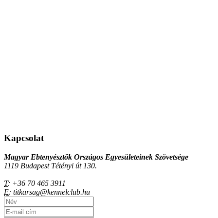
Kapcsolat
Magyar Ebtenyésztők Országos Egyesületeinek Szövetsége
1119 Budapest Tétényi út 130.
T:
+36 70 465 3911
E:
titkarsag@kennelclub.hu