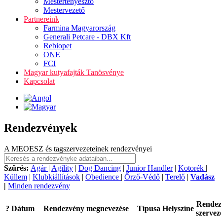
Mestertenyésztő
Mestervezető
Partnereink
Farmina Magyarország
Generali Petcare - DBX Kft
Rebiopet
ONE
FCI
Magyar kutyafajták Tanösvénye
Kapcsolat
Rendezvények
A MEOESZ és tagszervezeteinek rendezvényei
Szűrés:
Agár
|
Agility
|
Dog Dancing
|
Junior Handler
|
Kotorék
|
Küllem
|
Klubkiállítások
|
Obedience
|
Őrző-Védő
|
Terelő
|
Vadász
|
Minden rendezvény
Rende
?
Dátum
Rendezvény megnevezése
Típusa
Helyszíne
szervez