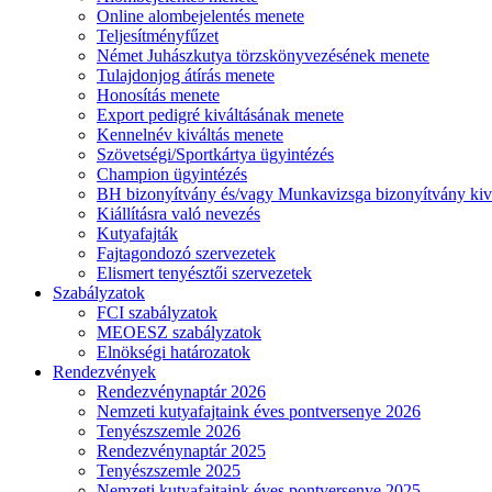
Online alombejelentés menete
Teljesítményfűzet
Német Juhászkutya törzskönyvezésének menete
Tulajdonjog átírás menete
Honosítás menete
Export pedigré kiváltásának menete
Kennelnév kiváltás menete
Szövetségi/Sportkártya ügyintézés
Champion ügyintézés
BH bizonyítvány és/vagy Munkavizsga bizonyítvány kiv
Kiállításra való nevezés
Kutyafajták
Fajtagondozó szervezetek
Elismert tenyésztői szervezetek
Szabályzatok
FCI szabályzatok
MEOESZ szabályzatok
Elnökségi határozatok
Rendezvények
Rendezvénynaptár 2026
Nemzeti kutyafajtaink éves pontversenye 2026
Tenyészszemle 2026
Rendezvénynaptár 2025
Tenyészszemle 2025
Nemzeti kutyafajtaink éves pontversenye 2025