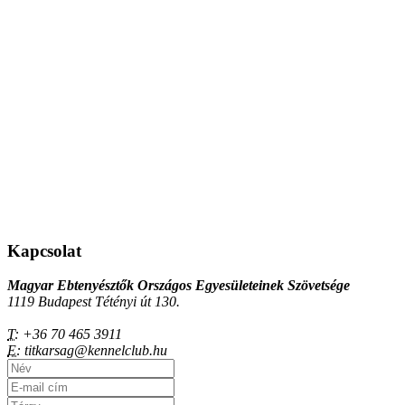
Kapcsolat
Magyar Ebtenyésztők Országos Egyesületeinek Szövetsége
1119 Budapest Tétényi út 130.
T:
+36 70 465 3911
E:
titkarsag@kennelclub.hu