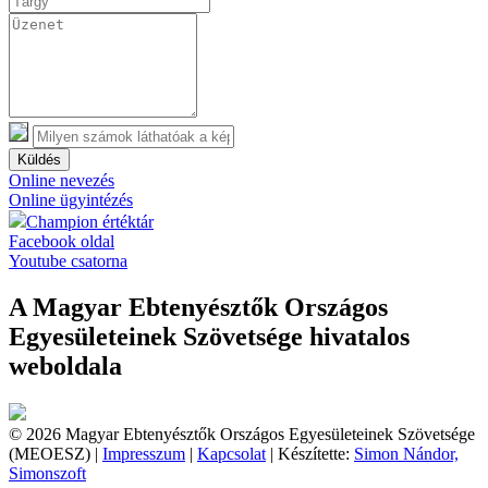
Küldés
Online nevezés
Online ügyintézés
Champion értéktár
Facebook oldal
Youtube csatorna
A Magyar Ebtenyésztők Országos
Egyesületeinek Szövetsége hivatalos
weboldala
© 2026 Magyar Ebtenyésztők Országos Egyesületeinek Szövetsége
(MEOESZ) |
Impresszum
|
Kapcsolat
| Készítette:
Simon Nándor,
Simonszoft