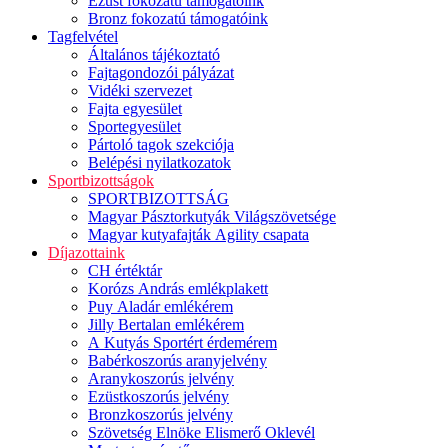
Ezüst fokozatú támogatóink
Bronz fokozatú támogatóink
Tagfelvétel
Általános tájékoztató
Fajtagondozói pályázat
Vidéki szervezet
Fajta egyesület
Sportegyesület
Pártoló tagok szekciója
Belépési nyilatkozatok
Sportbizottságok
SPORTBIZOTTSÁG
Magyar Pásztorkutyák Világszövetsége
Magyar kutyafajták Agility csapata
Díjazottaink
CH értéktár
Korózs András emlékplakett
Puy Aladár emlékérem
Jilly Bertalan emlékérem
A Kutyás Sportért érdemérem
Babérkoszorús aranyjelvény
Aranykoszorús jelvény
Ezüstkoszorús jelvény
Bronzkoszorús jelvény
Szövetség Elnöke Elismerő Oklevél