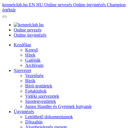
kennelclub.hu
EN
HU
Online nevezés
Online ügyintézés
Champion
értéktár
Online nevezés
Online ügyintézés
Kezdőlap
Kereső
Hírek
Galériák
Archívum
Szervezet
Vezetőség
Bírók
Bírói testületek
Fajtaklubok
Vidéki szervezetek
Sportegyesületek
Junior Handler és Gyermek kutyapár
Ügyintézés
Letölthető dokumentumok
Díjszabás
Alombejelentés menete