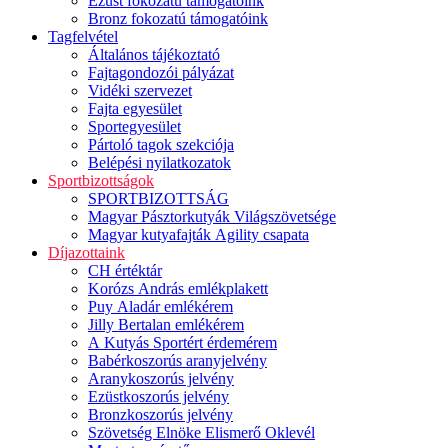
Ezüst fokozatú támogatóink
Bronz fokozatú támogatóink
Tagfelvétel
Általános tájékoztató
Fajtagondozói pályázat
Vidéki szervezet
Fajta egyesület
Sportegyesület
Pártoló tagok szekciója
Belépési nyilatkozatok
Sportbizottságok
SPORTBIZOTTSÁG
Magyar Pásztorkutyák Világszövetsége
Magyar kutyafajták Agility csapata
Díjazottaink
CH értéktár
Korózs András emlékplakett
Puy Aladár emlékérem
Jilly Bertalan emlékérem
A Kutyás Sportért érdemérem
Babérkoszorús aranyjelvény
Aranykoszorús jelvény
Ezüstkoszorús jelvény
Bronzkoszorús jelvény
Szövetség Elnöke Elismerő Oklevél