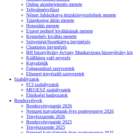
Online alombejelentés menete
Teljesítményfűzet
Német Juhászkutya törzskönyvezésének menete
Tulajdonjog átírás menete
Honosítás menete
Export pedigré kiváltásának menete
Kennelnév kiváltás menete
Szövetségi/Sportkártya ügyintézés
Champion ügyintézés
BH bizonyítvány és/vagy Munkavizsga bizonyítvány kiv
Kiállításra való nevezés
Kutyafajták
Fajtagondozó szervezetek
Elismert tenyésztői szervezetek
Szabályzatok
FCI szabályzatok
MEOESZ szabályzatok
Elnökségi határozatok
Rendezvények
Rendezvénynaptár 2026
Nemzeti kutyafajtaink éves pontversenye 2026
Tenyészszemle 2026
Rendezvénynaptár 2025
Tenyészszemle 2025
Nemzeti kutyafajtaink éves pontversenye 2025