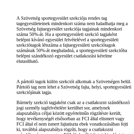
A Szövetség sportegyesület szekciója rendes tag
tagegyesületeinek mindenkori száma nem haladhatja meg a
Szövetség fajtaegyesület szekciója tagjainak mindenkori
száma 50%-át. Ha a sportegyesületi szekció tagjaként
belépni kívánó egyesület felvételével a sportegyesületi
szekciótagok létszáma a fajtaegyesületi szekciótagok
számának 50%-át meghaladná, a sportegyesületi szekcióba
belépni szándékozó egyesület csatlakozási kérelme
elutasítható.
A pártoló tagok külön szekciót alkotnak a Szövetségen belül.
Pártoló tag nem lehet a Szövetség fajta, helyi, sportegyesületi
szekciójának tagja.
Bármely szekció tagjaként csak az a csatlakozni szándékozó
jogi személy tagfelvételére kerülhet sor, amelynek
alapszabálya céljai között egyértelműn rögzítésre került,
hogy tevékenységét elsősorban az FCI által elismert vagy
FCI által el nem ismert fajtatiszta ebek vonatkozásában fejti
ki, továbbá alapszabálya rögzíti, hogy a csatlakozni