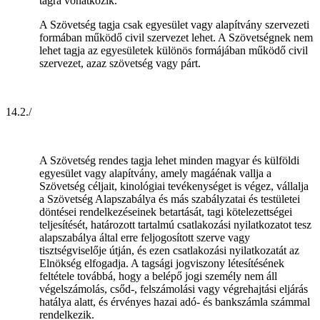
tagra vonatkozik.
A Szövetség tagja csak egyesület vagy alapítvány szervezeti
formában működő civil szervezet lehet. A Szövetségnek nem
lehet tagja az egyesületek különös formájában működő civil
szervezet, azaz szövetség vagy párt.
14.2./
A Szövetség rendes tagja lehet minden magyar és külföldi
egyesület vagy alapítvány, amely magáénak vallja a
Szövetség céljait, kinológiai tevékenységet is végez, vállalja
a Szövetség Alapszabálya és más szabályzatai és testületei
döntései rendelkezéseinek betartását, tagi kötelezettségei
teljesítését, határozott tartalmú csatlakozási nyilatkozatot tesz
alapszabálya által erre feljogosított szerve vagy
tisztségviselője útján, és ezen csatlakozási nyilatkozatát az
Elnökség elfogadja. A tagsági jogviszony létesítésének
feltétele továbbá, hogy a belépő jogi személy nem áll
végelszámolás, csőd-, felszámolási vagy végrehajtási eljárás
hatálya alatt, és érvényes hazai adó- és bankszámla számmal
rendelkezik.