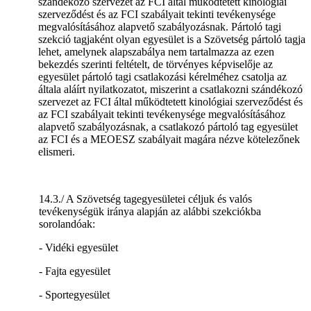
szándékozó szervezet az FCI által működtetett kinológiai
szerveződést és az FCI szabályait tekinti tevékenysége
megvalósításához alapvető szabályozásnak. Pártoló tagi
szekció tagjaként olyan egyesület is a Szövetség pártoló tagja
lehet, amelynek alapszabálya nem tartalmazza az ezen
bekezdés szerinti feltételt, de törvényes képviselője az
egyesület pártoló tagi csatlakozási kérelméhez csatolja az
általa aláírt nyilatkozatot, miszerint a csatlakozni szándékozó
szervezet az FCI által működtetett kinológiai szerveződést és
az FCI szabályait tekinti tevékenysége megvalósításához
alapvető szabályozásnak, a csatlakozó pártoló tag egyesület
az FCI és a MEOESZ szabályait magára nézve kötelezőnek
elismeri.
14.3./ A Szövetség tagegyesületei céljuk és valós
tevékenységük iránya alapján az alábbi szekciókba
sorolandóak:
- Vidéki egyesület
- Fajta egyesület
- Sportegyesület