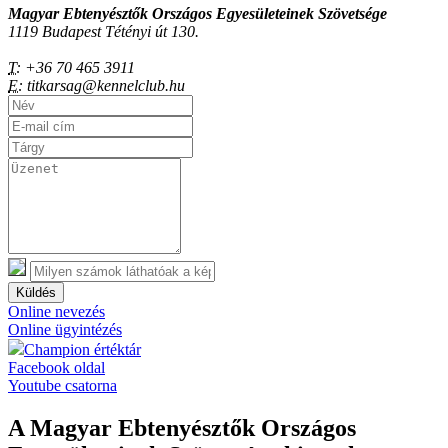
Magyar Ebtenyésztők Országos Egyesületeinek Szövetsége
1119 Budapest Tétényi út 130.
T:
+36 70 465 3911
E:
titkarsag@kennelclub.hu
Küldés
Online nevezés
Online ügyintézés
Champion értéktár
Facebook oldal
Youtube csatorna
A Magyar Ebtenyésztők Országos