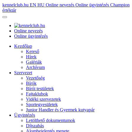
kennelclub.hu
EN
HU
Online nevezés
Online ügyintézés
Champion
értéktár
Online nevezés
Online ügyintézés
Kezdőlap
Kereső
Hírek
Galériák
Archívum
Szervezet
Vezetőség
Bírók
Bírói testületek
Fajtaklubok
Vidéki szervezetek
Sportegyesületek
Junior Handler és Gyermek kutyapár
Ügyintézés
Letölthető dokumentumok
Díjszabás
Alombejelentés menete