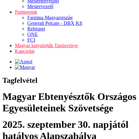
Mestertenyésztő
Mestervezető
Partnereink
Farmina Magyarország
Generali Petcare - DBX Kft
Rebiopet
ONE
FCI
Magyar kutyafajták Tanösvénye
Kapcsolat
Tagfelvétel
Magyar Ebtenyésztők Országos
Egyesületeinek Szövetsége
2025. szeptember 30. napjától
hatályos Alapszabálya