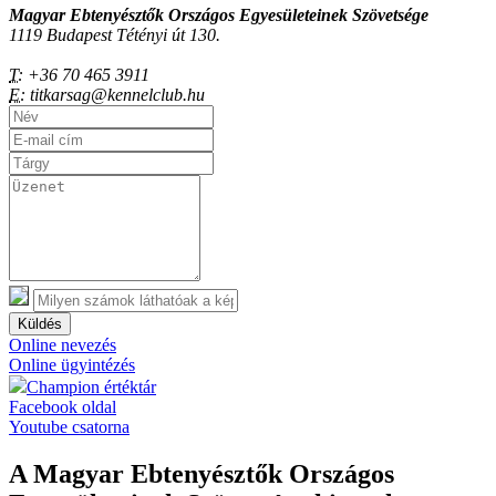
Magyar Ebtenyésztők Országos Egyesületeinek Szövetsége
1119 Budapest Tétényi út 130.
T:
+36 70 465 3911
E:
titkarsag@kennelclub.hu
Küldés
Online nevezés
Online ügyintézés
Champion értéktár
Facebook oldal
Youtube csatorna
A Magyar Ebtenyésztők Országos