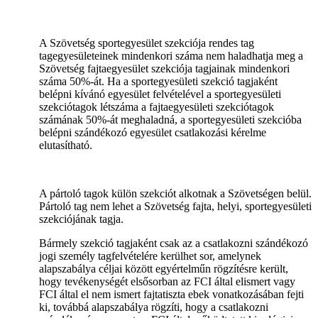
A Szövetség sportegyesület szekciója rendes tag
tagegyesületeinek mindenkori száma nem haladhatja meg a
Szövetség fajtaegyesület szekciója tagjainak mindenkori
száma 50%-át. Ha a sportegyesületi szekció tagjaként
belépni kívánó egyesület felvételével a sportegyesületi
szekciótagok létszáma a fajtaegyesületi szekciótagok
számának 50%-át meghaladná, a sportegyesületi szekcióba
belépni szándékozó egyesület csatlakozási kérelme
elutasítható.
A pártoló tagok külön szekciót alkotnak a Szövetségen belül.
Pártoló tag nem lehet a Szövetség fajta, helyi, sportegyesületi
szekciójának tagja.
Bármely szekció tagjaként csak az a csatlakozni szándékozó
jogi személy tagfelvételére kerülhet sor, amelynek
alapszabálya céljai között egyértelműn rögzítésre került,
hogy tevékenységét elsősorban az FCI által elismert vagy
FCI által el nem ismert fajtatiszta ebek vonatkozásában fejti
ki, továbbá alapszabálya rögzíti, hogy a csatlakozni