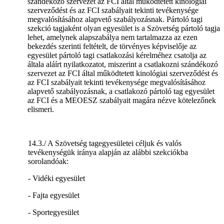
szándékozó szervezet az FCI által működtetett kinológiai
szerveződést és az FCI szabályait tekinti tevékenysége
megvalósításához alapvető szabályozásnak. Pártoló tagi
szekció tagjaként olyan egyesület is a Szövetség pártoló tagja
lehet, amelynek alapszabálya nem tartalmazza az ezen
bekezdés szerinti feltételt, de törvényes képviselője az
egyesület pártoló tagi csatlakozási kérelméhez csatolja az
általa aláírt nyilatkozatot, miszerint a csatlakozni szándékozó
szervezet az FCI által működtetett kinológiai szerveződést és
az FCI szabályait tekinti tevékenysége megvalósításához
alapvető szabályozásnak, a csatlakozó pártoló tag egyesület
az FCI és a MEOESZ szabályait magára nézve kötelezőnek
elismeri.
14.3./ A Szövetség tagegyesületei céljuk és valós
tevékenységük iránya alapján az alábbi szekciókba
sorolandóak:
- Vidéki egyesület
- Fajta egyesület
- Sportegyesület