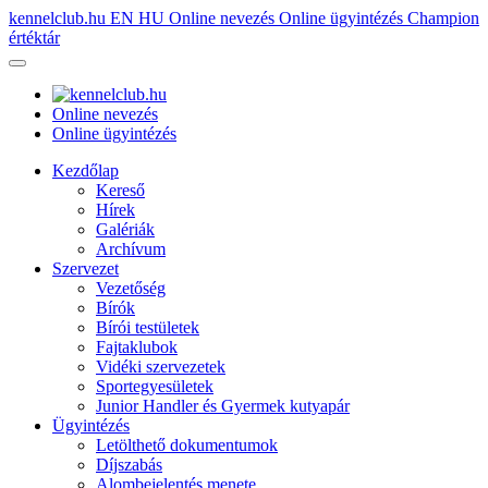
kennelclub.hu
EN
HU
Online nevezés
Online ügyintézés
Champion
értéktár
Online nevezés
Online ügyintézés
Kezdőlap
Kereső
Hírek
Galériák
Archívum
Szervezet
Vezetőség
Bírók
Bírói testületek
Fajtaklubok
Vidéki szervezetek
Sportegyesületek
Junior Handler és Gyermek kutyapár
Ügyintézés
Letölthető dokumentumok
Díjszabás
Alombejelentés menete