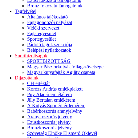
Ezüst fokozatú támogatóink
Bronz fokozatú támogatóink
Tagfelvétel
Általános tájékoztató
Fajtagondozói pályázat
Vidéki szervezet
Fajta egyesület
Sportegyesület
Pártoló tagok szekciója
Belépési nyilatkozatok
Sportbizottságok
SPORTBIZOTTSÁG
Magyar Pásztorkutyák Világszövetsége
Magyar kutyafajták Agility csapata
Díjazottaink
CH értéktár
Korózs András emlékplakett
Puy Aladár emlékérem
Jilly Bertalan emlékérem
A Kutyás Sportért érdemérem
Babérkoszorús aranyjelvény
Aranykoszorús jelvény
Ezüstkoszorús jelvény
Bronzkoszorús jelvény
Szövetség Elnöke Elismerő Oklevél