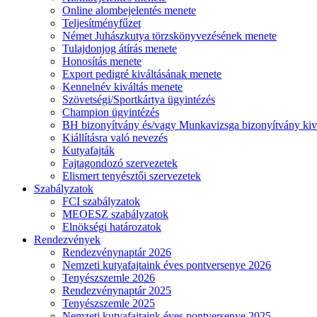
Online alombejelentés menete
Teljesítményfűzet
Német Juhászkutya törzskönyvezésének menete
Tulajdonjog átírás menete
Honosítás menete
Export pedigré kiváltásának menete
Kennelnév kiváltás menete
Szövetségi/Sportkártya ügyintézés
Champion ügyintézés
BH bizonyítvány és/vagy Munkavizsga bizonyítvány kiv
Kiállításra való nevezés
Kutyafajták
Fajtagondozó szervezetek
Elismert tenyésztői szervezetek
Szabályzatok
FCI szabályzatok
MEOESZ szabályzatok
Elnökségi határozatok
Rendezvények
Rendezvénynaptár 2026
Nemzeti kutyafajtaink éves pontversenye 2026
Tenyészszemle 2026
Rendezvénynaptár 2025
Tenyészszemle 2025
Nemzeti kutyafajtaink éves pontversenye 2025