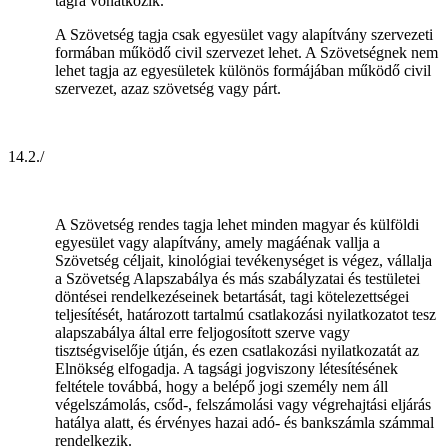
tagra vonatkozik.
A Szövetség tagja csak egyesület vagy alapítvány szervezeti
formában működő civil szervezet lehet. A Szövetségnek nem
lehet tagja az egyesületek különös formájában működő civil
szervezet, azaz szövetség vagy párt.
14.2./
A Szövetség rendes tagja lehet minden magyar és külföldi
egyesület vagy alapítvány, amely magáénak vallja a
Szövetség céljait, kinológiai tevékenységet is végez, vállalja
a Szövetség Alapszabálya és más szabályzatai és testületei
döntései rendelkezéseinek betartását, tagi kötelezettségei
teljesítését, határozott tartalmú csatlakozási nyilatkozatot tesz
alapszabálya által erre feljogosított szerve vagy
tisztségviselője útján, és ezen csatlakozási nyilatkozatát az
Elnökség elfogadja. A tagsági jogviszony létesítésének
feltétele továbbá, hogy a belépő jogi személy nem áll
végelszámolás, csőd-, felszámolási vagy végrehajtási eljárás
hatálya alatt, és érvényes hazai adó- és bankszámla számmal
rendelkezik.