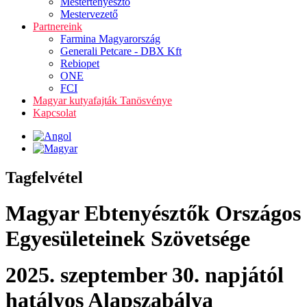
Mestertenyésztő
Mestervezető
Partnereink
Farmina Magyarország
Generali Petcare - DBX Kft
Rebiopet
ONE
FCI
Magyar kutyafajták Tanösvénye
Kapcsolat
Tagfelvétel
Magyar Ebtenyésztők Országos
Egyesületeinek Szövetsége
2025. szeptember 30. napjától
hatályos Alapszabálya