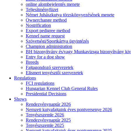
online alombejelentés menete
Teljesítményfüzet
Német Juhászkutya törzskönyvezésének menete
Ownerchange method
Nostrification
Export pedigree method
Kennel name request
Szövetségi/Sportkártya ügyintézés
Champion administration
BH bizonyítvány és/vagy Munkavizsga bizonyítvány kiv
Entry for a dog show
Breeds
Fajtagondozó szervezetek
Elismert tenyésztői szervezetek
Regulations
FCI regulations
Hungarian Kennel Club General Rules
Presidential Decisions
Shows
Rendezvénynaptár 2026
Nemzeti kutyafajtaink éves pontversenye 2026
Tenyészszemle 2026
Rendezvénynaptár 2025
Tenyészszemle 2025
Nemzeti kutyafajtaink éves pontversenye 2025