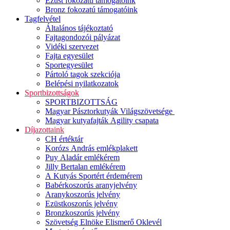
Ezüst fokozatú támogatóink
Bronz fokozatú támogatóink
Tagfelvétel
Általános tájékoztató
Fajtagondozói pályázat
Vidéki szervezet
Fajta egyesület
Sportegyesület
Pártoló tagok szekciója
Belépési nyilatkozatok
Sportbizottságok
SPORTBIZOTTSÁG
Magyar Pásztorkutyák Világszövetsége
Magyar kutyafajták Agility csapata
Díjazottaink
CH értéktár
Korózs András emlékplakett
Puy Aladár emlékérem
Jilly Bertalan emlékérem
A Kutyás Sportért érdemérem
Babérkoszorús aranyjelvény
Aranykoszorús jelvény
Ezüstkoszorús jelvény
Bronzkoszorús jelvény
Szövetség Elnöke Elismerő Oklevél