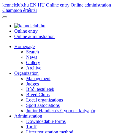
kennelclub.hu
EN
HU
Online entry
Online administration
Champion értéktár
Online entry
Online administration
Homepage
Search
News
Gallery
Archive
Organization
Management
Judges
Bírói testületek
Breed Clubs
Local organizations
Sport associations
Junior Handler és Gyermek kutyapár
Administration
Downloadable forms
Tariff
Litter registration method