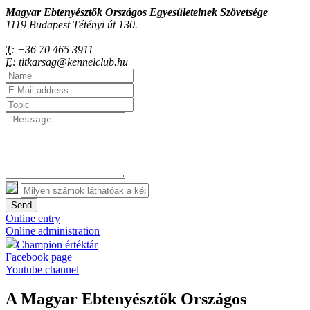
Magyar Ebtenyésztők Országos Egyesületeinek Szövetsége
1119 Budapest Tétényi út 130.
T:
+36 70 465 3911
E:
titkarsag@kennelclub.hu
Send
Online entry
Online administration
Champion értéktár
Facebook page
Youtube channel
A Magyar Ebtenyésztők Országos