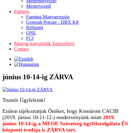
Mestertenyésztő
Mestervezető
Partners
Farmina Magyarország
Generali Petcare - DBX Kft
Rebiopet
ONE
FCI
Magyar kutyafajták Tanösvénye
Contact
június 10-14-ig ZÁRVA
Tisztelt Ügyfeleink!
Ezúton tájékoztatjuk Önöket, hogy Komárom CACIB
(2019. június 10-11-12.) rendezvényünk miatt
2019.
június 10-14-ig a MEOE Szövetség ügyfélszolgálata ÉS
központi irodája is ZÁRVA tart.