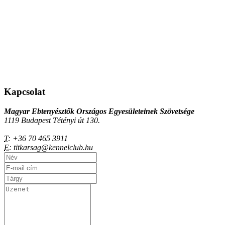
Kapcsolat
Magyar Ebtenyésztők Országos Egyesületeinek Szövetsége
1119 Budapest Tétényi út 130.
T:
+36 70 465 3911
E:
titkarsag@kennelclub.hu