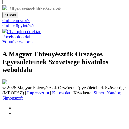
Küldés
Online nevezés
Online ügyintézés
Champion értéktár
Facebook oldal
Youtube csatorna
A Magyar Ebtenyésztők Országos
Egyesületeinek Szövetsége hivatalos
weboldala
© 2026 Magyar Ebtenyésztők Országos Egyesületeinek Szövetsége
(MEOESZ) |
Impresszum
|
Kapcsolat
| Készítette:
Simon Nándor,
Simonszoft