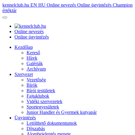
kennelclub.hu
EN
HU
Online nevezés
Online ügyintézés
Champion
értéktár
Online nevezés
Online ügyintézés
Kezdőlap
Kereső
Hírek
Galériák
Archívum
Szervezet
Vezetőség
Bírók
Bírói testületek
Fajtaklubok
Vidéki szervezetek
Sportegyesületek
Junior Handler és Gyermek kutyapár
Ügyintézés
Letölthető dokumentumok
Díjszabás
Alombejelentés menete