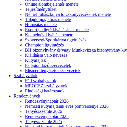
Online alombejelentés menete
Teljesítményfűzet
Német Juhászkutya törzskönyvezésének menete
Tulajdonjog átírás menete
Honosítás menete
Export pedigré kiváltásának menete
Kennelnév kiváltás menete
Szövetségi/Sportkártya ügyintézés
Champion ügyintézés
BH bizonyítvány és/vagy Munkavizsga bizonyítvány kiv
Kiállításra való nevezés
Kutyafajták
Fajtagondozó szervezetek
Elismert tenyésztői szervezetek
Szabályzatok
FCI szabályzatok
MEOESZ szabályzatok
Elnökségi határozatok
Rendezvények
Rendezvénynaptár 2026
Nemzeti kutyafajtaink éves pontversenye 2026
Tenyészszemle 2026
Rendezvénynaptár 2025
Tenyészszemle 2025
Nemzeti kutyafajtaink éves pontversenye 2025