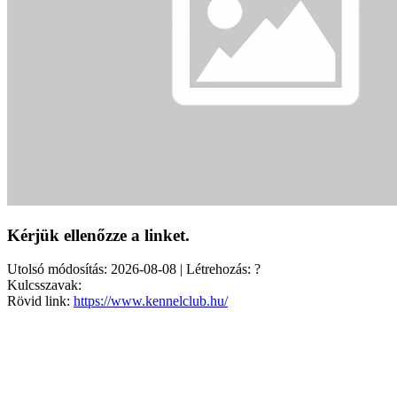
Kérjük ellenőzze a linket.
Utolsó módosítás: 2026-08-08 | Létrehozás: ?
Kulcsszavak:
Rövid link:
https://www.kennelclub.hu/