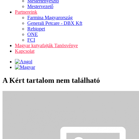
Mestertenyésztő
Mestervezető
Partnereink
Farmina Magyarország
Generali Petcare - DBX Kft
Rebiopet
ONE
FCI
Magyar kutyafajták Tanösvénye
Kapcsolat
A Kért tartalom nem található