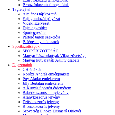
Ezüst fokozatú támogatóink
Bronz fokozatú támogatóink
Tagfelvétel
Általános tájékoztató
Fajtagondozói pályázat
Vidéki szervezet
Fajta egyesület
Sportegyesület
Pártoló tagok szekciója
Belépési nyilatkozatok
Sportbizottságok
SPORTBIZOTTSÁG
Magyar Pásztorkutyák Világszövetsége
Magyar kutyafajták Agility csapata
Díjazottaink
CH értéktár
Korózs András emlékplakett
Puy Aladár emlékérem
Jilly Bertalan emlékérem
A Kutyás Sportért érdemérem
Babérkoszorús aranyjelvény
Aranykoszorús jelvény
Ezüstkoszorús jelvény
Bronzkoszorús jelvény
Szövetség Elnöke Elismerő Oklevél