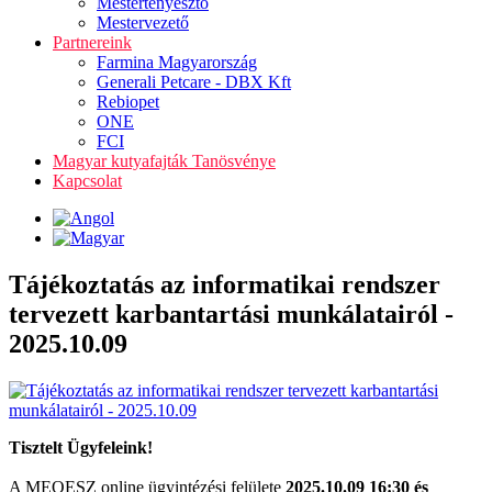
Mestertenyésztő
Mestervezető
Partnereink
Farmina Magyarország
Generali Petcare - DBX Kft
Rebiopet
ONE
FCI
Magyar kutyafajták Tanösvénye
Kapcsolat
Tájékoztatás az informatikai rendszer
tervezett karbantartási munkálatairól -
2025.10.09
Tisztelt Ügyfeleink!
A MEOESZ online ügyintézési felülete
2025.10.09 16:30 és