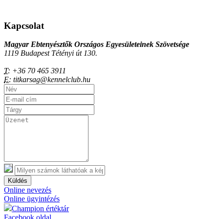
Kapcsolat
Magyar Ebtenyésztők Országos Egyesületeinek Szövetsége
1119 Budapest Tétényi út 130.
T:
+36 70 465 3911
E:
titkarsag@kennelclub.hu
Küldés
Online nevezés
Online ügyintézés
Champion értéktár
Facebook oldal