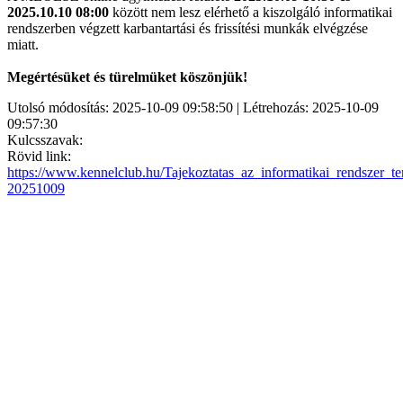
2025.10.10 08:00
között nem lesz elérhető a kiszolgáló informatikai
rendszerben végzett karbantartási és frissítési munkák elvégzése
miatt.
Megértésüket és türelmüket köszönjük!
Utolsó módosítás: 2025-10-09 09:58:50 | Létrehozás: 2025-10-09
09:57:30
Kulcsszavak:
Rövid link:
https://www.kennelclub.hu/Tajekoztatas_az_informatikai_rendszer_ter
20251009