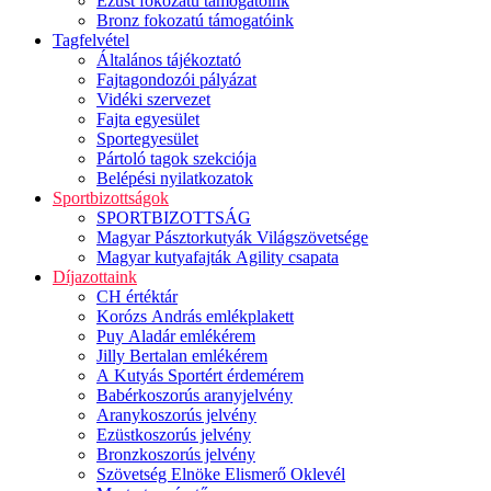
Ezüst fokozatú támogatóink
Bronz fokozatú támogatóink
Tagfelvétel
Általános tájékoztató
Fajtagondozói pályázat
Vidéki szervezet
Fajta egyesület
Sportegyesület
Pártoló tagok szekciója
Belépési nyilatkozatok
Sportbizottságok
SPORTBIZOTTSÁG
Magyar Pásztorkutyák Világszövetsége
Magyar kutyafajták Agility csapata
Díjazottaink
CH értéktár
Korózs András emlékplakett
Puy Aladár emlékérem
Jilly Bertalan emlékérem
A Kutyás Sportért érdemérem
Babérkoszorús aranyjelvény
Aranykoszorús jelvény
Ezüstkoszorús jelvény
Bronzkoszorús jelvény
Szövetség Elnöke Elismerő Oklevél