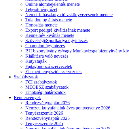
Online alombejelentés menete
Teljesítményfűzet
Német Juhászkutya törzskönyvezésének menete
Tulajdonjog átírás menete
Honosítás menete
Export pedigré kiváltásának menete
Kennelnév kiváltás menete
Szövetségi/Sportkártya ügyintézés
Champion ügyintézés
BH bizonyítvány és/vagy Munkavizsga bizonyítvány kiv
Kiállításra való nevezés
Kutyafajták
Fajtagondozó szervezetek
Elismert tenyésztői szervezetek
Szabályzatok
FCI szabályzatok
MEOESZ szabályzatok
Elnökségi határozatok
Rendezvények
Rendezvénynaptár 2026
Nemzeti kutyafajtaink éves pontversenye 2026
Tenyészszemle 2026
Rendezvénynaptár 2025
Tenyészszemle 2025
Nemzeti kutyafajtaink éves pontversenye 2025