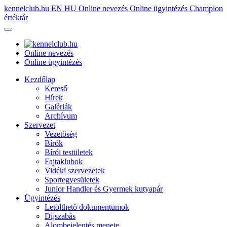
kennelclub.hu
EN
HU
Online nevezés
Online ügyintézés
Champion
értéktár
Online nevezés
Online ügyintézés
Kezdőlap
Kereső
Hírek
Galériák
Archívum
Szervezet
Vezetőség
Bírók
Bírói testületek
Fajtaklubok
Vidéki szervezetek
Sportegyesületek
Junior Handler és Gyermek kutyapár
Ügyintézés
Letölthető dokumentumok
Díjszabás
Alombejelentés menete