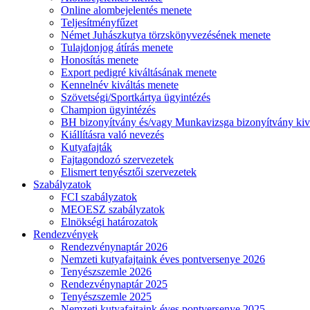
Online alombejelentés menete
Teljesítményfűzet
Német Juhászkutya törzskönyvezésének menete
Tulajdonjog átírás menete
Honosítás menete
Export pedigré kiváltásának menete
Kennelnév kiváltás menete
Szövetségi/Sportkártya ügyintézés
Champion ügyintézés
BH bizonyítvány és/vagy Munkavizsga bizonyítvány kiv
Kiállításra való nevezés
Kutyafajták
Fajtagondozó szervezetek
Elismert tenyésztői szervezetek
Szabályzatok
FCI szabályzatok
MEOESZ szabályzatok
Elnökségi határozatok
Rendezvények
Rendezvénynaptár 2026
Nemzeti kutyafajtaink éves pontversenye 2026
Tenyészszemle 2026
Rendezvénynaptár 2025
Tenyészszemle 2025
Nemzeti kutyafajtaink éves pontversenye 2025