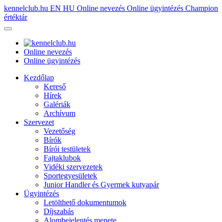
kennelclub.hu
EN
HU
Online nevezés
Online ügyintézés
Champion
értéktár
Online nevezés
Online ügyintézés
Kezdőlap
Kereső
Hírek
Galériák
Archívum
Szervezet
Vezetőség
Bírók
Bírói testületek
Fajtaklubok
Vidéki szervezetek
Sportegyesületek
Junior Handler és Gyermek kutyapár
Ügyintézés
Letölthető dokumentumok
Díjszabás
Alombejelentés menete