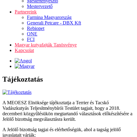
Mestertenyésztő
Mestervezető
Partnereink
Farmina Magyarország
Generali Petcare - DBX Kft
Rebiopet
ONE
FCI
Magyar kutyafajták Tanösvénye
Kapcsolat
Tájékoztatás
A MEOESZ Elnöksége tájékoztatja a Terrier és Tacskó
Vadászkutyás Teljesítménybírói Testület tagjait, hogy a 2018.
decemberi közgyűlésükön megtartandó választások előkészítésére a
Jelölő bizottság megválasztásra került.
A Jelölő bizottság tagjai és elérhetőségük, ahol a tagság jelölő
javaslatait várják: