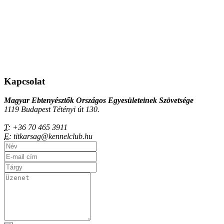
Kapcsolat
Magyar Ebtenyésztők Országos Egyesületeinek Szövetsége
1119 Budapest Tétényi út 130.
T:
+36 70 465 3911
E:
titkarsag@kennelclub.hu