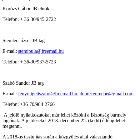
Korózs Gábor JB elnök
Telefon: + 36-30/945-2722
Stemler József JB tag
E-mail:
stemipula@freemail.hu
Telefon: + 36-30/937-5723
Szabó Sándor JB tag
E-mail:
fenyoligetiszabo@freemail.hu
,
debrecenmeoe@gmail.com
Telefon: +36-70/984-2766
A jelölő nyilatkozatokat már lehet közölni a Bizottság bármely
tagjának. A jelöléseket 2018. december 25. (kedd) éjfélig lehet
megtenni.
A 2018-as tisztújítás során a közgyűlés által választandó