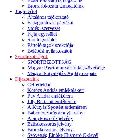
Ezüst fokozatú támogatóink
Bronz fokozatú támogatóink
Tagfelvétel
Általános tájékoztató
Fajtagondozói pályázat
Vidéki szervezet
Fajta egyesület
Sportegyesület
Pártoló tagok szekciója
Belépési nyilatkozatok
Sportbizottságok
SPORTBIZOTTSÁG
Magyar Pásztorkutyák Világszövetsége
Magyar kutyafajták Agility csapata
Díjazottaink
CH értéktár
Korózs András emlékplakett
Puy Aladár emlékérem
Jilly Bertalan emlékérem
A Kutyás Sportért érdemérem
Babérkoszorús aranyjelvény
Aranykoszorús jelvény
Ezüstkoszorús jelvény
Bronzkoszorús jelvény
Szövetség Elnöke Elismerő Oklevél