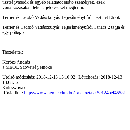
tisztségviselők és egyéb feladatot ellátó személyek, ezek
vonatkozásában lehet a jelöléseket megtenni:
Terrier és Tacskó Vadászkutyás Teljesítménybírói Testület Elnök
Terrier és Tacskó Vadászkutyás Teljesítménybírói Tanács 2 tagja és
egy póttagja
Tisztelettel:
Korózs András
a MEOE Szövetség elnöke
Utolsó módosítás: 2018-12-13 13:10:02 | Létrehozás: 2018-12-13
13:08:12
Kulcsszavak:
Rövid link:
https://www.kennelclub.hu/Tajekoztatas5c124bef4558f