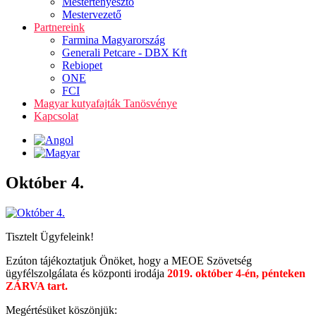
Mestertenyésztő
Mestervezető
Partnereink
Farmina Magyarország
Generali Petcare - DBX Kft
Rebiopet
ONE
FCI
Magyar kutyafajták Tanösvénye
Kapcsolat
Október 4.
Tisztelt Ügyfeleink!
Ezúton tájékoztatjuk Önöket, hogy a MEOE Szövetség
ügyfélszolgálata és központi irodája
2019. október 4-én, pénteken
ZÁRVA tart.
Megértésüket köszönjük: