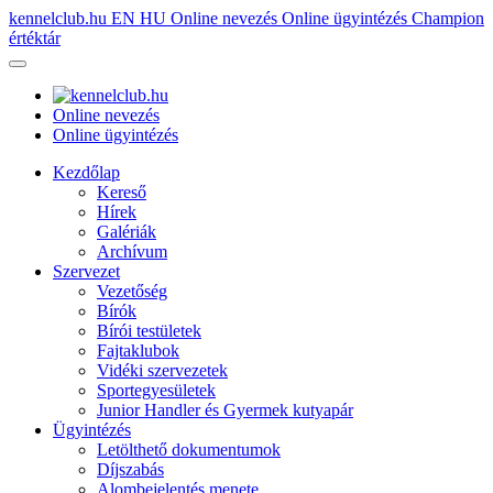
kennelclub.hu
EN
HU
Online nevezés
Online ügyintézés
Champion
értéktár
Online nevezés
Online ügyintézés
Kezdőlap
Kereső
Hírek
Galériák
Archívum
Szervezet
Vezetőség
Bírók
Bírói testületek
Fajtaklubok
Vidéki szervezetek
Sportegyesületek
Junior Handler és Gyermek kutyapár
Ügyintézés
Letölthető dokumentumok
Díjszabás
Alombejelentés menete