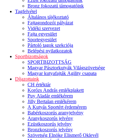
Ezüst fokozatú támogatóink
Bronz fokozatú támogatóink
Tagfelvétel
Általános tájékoztató
Fajtagondozói pályázat
Vidéki szervezet
Fajta egyesület
Sportegyesület
Pártoló tagok szekciója
Belépési nyilatkozatok
Sportbizottságok
SPORTBIZOTTSÁG
Magyar Pásztorkutyák Világszövetsége
Magyar kutyafajták Agility csapata
Díjazottaink
CH értéktár
Korózs András emlékplakett
Puy Aladár emlékérem
Jilly Bertalan emlékérem
A Kutyás Sportért érdemérem
Babérkoszorús aranyjelvény
Aranykoszorús jelvény
Ezüstkoszorús jelvény
Bronzkoszorús jelvény
Szövetség Elnöke Elismerő Oklevél