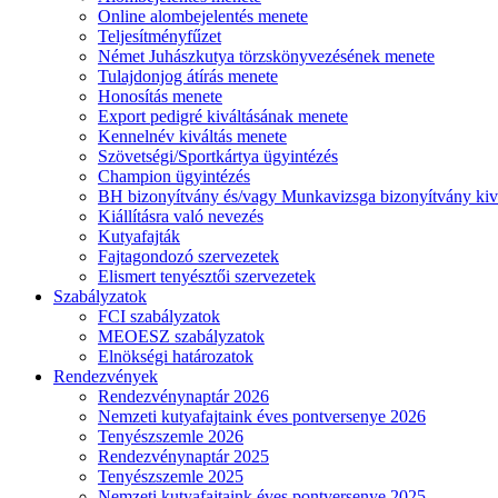
Online alombejelentés menete
Teljesítményfűzet
Német Juhászkutya törzskönyvezésének menete
Tulajdonjog átírás menete
Honosítás menete
Export pedigré kiváltásának menete
Kennelnév kiváltás menete
Szövetségi/Sportkártya ügyintézés
Champion ügyintézés
BH bizonyítvány és/vagy Munkavizsga bizonyítvány kiv
Kiállításra való nevezés
Kutyafajták
Fajtagondozó szervezetek
Elismert tenyésztői szervezetek
Szabályzatok
FCI szabályzatok
MEOESZ szabályzatok
Elnökségi határozatok
Rendezvények
Rendezvénynaptár 2026
Nemzeti kutyafajtaink éves pontversenye 2026
Tenyészszemle 2026
Rendezvénynaptár 2025
Tenyészszemle 2025
Nemzeti kutyafajtaink éves pontversenye 2025