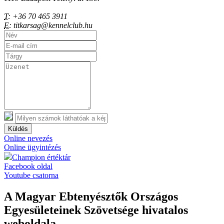
T:
+36 70 465 3911
E:
titkarsag@kennelclub.hu
Küldés
Online nevezés
Online ügyintézés
Champion értéktár
Facebook oldal
Youtube csatorna
A Magyar Ebtenyésztők Országos
Egyesületeinek Szövetsége hivatalos
weboldala