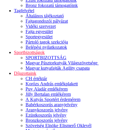
Ezüst fokozatú támogatóink
Bronz fokozatú támogatóink
Tagfelvétel
Általános tájékoztató
Fajtagondozói pályázat
Vidéki szervezet
Fajta egyesület
Sportegyesület
Pártoló tagok szekciója
Belépési nyilatkozatok
Sportbizottságok
SPORTBIZOTTSÁG
Magyar Pásztorkutyák Világszövetsége
Magyar kutyafajták Agility csapata
Díjazottaink
CH értéktár
Korózs András emlékplakett
Puy Aladár emlékérem
Jilly Bertalan emlékérem
A Kutyás Sportért érdemérem
Babérkoszorús aranyjelvény
Aranykoszorús jelvény
Ezüstkoszorús jelvény
Bronzkoszorús jelvény
Szövetség Elnöke Elismerő Oklevél