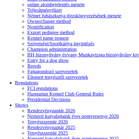
online alombejelentés menete
Teljesítményfüzet
Német Juhászkutya törzskönyvezésének menete
Ownerchange method
Nostrification
Export pedigree method
Kennel name request
Szövetségi/Sportkártya ügyintézés
Champion administration
BH bizonyítvány és/vagy Munkavizsga bizonyítvány kiv
Entry for a dog show
Breeds
Fajtagondozó szervezetek
Elismert tenyésztői szervezetek
Regulations
FCI regulations
Hungarian Kennel Club General Rules
Presidential Decisions
Shows
Rendezvénynaptár 2026
Nemzeti kutyafajtaink éves pontversenye 2026
Tenyészszemle 2026
Rendezvénynaptár 2025
Tenyészszemle 2025
Nemzeti kutyafajtaink éves pontversenye 2025