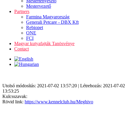
Mestertenyésztő
Mestervezető
Partners
Farmina Magyarország
Generali Petcare - DBX Kft
Rebiopet
ONE
FCI
Magyar kutyafajták Tanösvénye
Contact
Utolsó módosítás: 2021-07-02 13:57:20 | Létrehozás: 2021-07-02
13:53:25
Kulcsszavak:
Rövid link:
https://www.kennelclub.hu/Meghivo