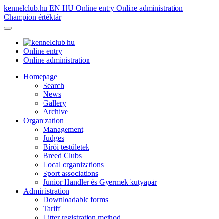
kennelclub.hu
EN
HU
Online entry
Online administration
Champion értéktár
Online entry
Online administration
Homepage
Search
News
Gallery
Archive
Organization
Management
Judges
Bírói testületek
Breed Clubs
Local organizations
Sport associations
Junior Handler és Gyermek kutyapár
Administration
Downloadable forms
Tariff
Litter registration method