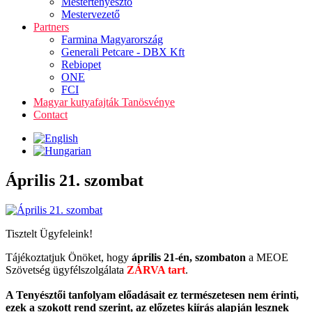
Mestertenyésztő
Mestervezető
Partners
Farmina Magyarország
Generali Petcare - DBX Kft
Rebiopet
ONE
FCI
Magyar kutyafajták Tanösvénye
Contact
Április 21. szombat
Tisztelt Ügyfeleink!
Tájékoztatjuk Önöket, hogy
április 21-én, szombaton
a MEOE
Szövetség ügyfélszolgálata
ZÁRVA tart
.
A Tenyésztői tanfolyam előadásait ez természetesen nem érinti,
ezek a szokott rend szerint, az előzetes kiírás alapján lesznek