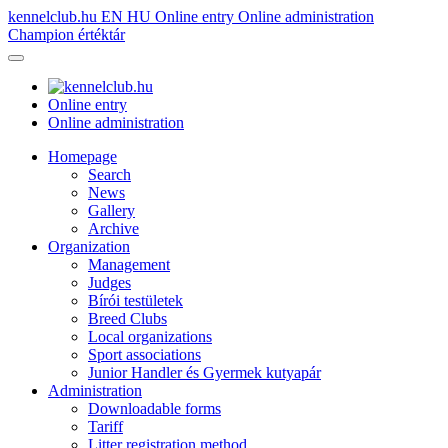
kennelclub.hu
EN
HU
Online entry
Online administration
Champion értéktár
Online entry
Online administration
Homepage
Search
News
Gallery
Archive
Organization
Management
Judges
Bírói testületek
Breed Clubs
Local organizations
Sport associations
Junior Handler és Gyermek kutyapár
Administration
Downloadable forms
Tariff
Litter registration method