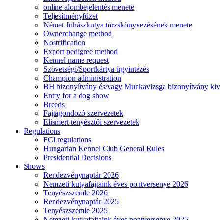
online alombejelentés menete
Teljesítményfüzet
Német Juhászkutya törzskönyvezésének menete
Ownerchange method
Nostrification
Export pedigree method
Kennel name request
Szövetségi/Sportkártya ügyintézés
Champion administration
BH bizonyítvány és/vagy Munkavizsga bizonyítvány kiv
Entry for a dog show
Breeds
Fajtagondozó szervezetek
Elismert tenyésztői szervezetek
Regulations
FCI regulations
Hungarian Kennel Club General Rules
Presidential Decisions
Shows
Rendezvénynaptár 2026
Nemzeti kutyafajtaink éves pontversenye 2026
Tenyészszemle 2026
Rendezvénynaptár 2025
Tenyészszemle 2025
Nemzeti kutyafajtaink éves pontversenye 2025