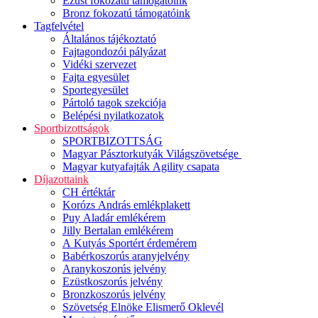
Ezüst fokozatú támogatóink
Bronz fokozatú támogatóink
Tagfelvétel
Általános tájékoztató
Fajtagondozói pályázat
Vidéki szervezet
Fajta egyesület
Sportegyesület
Pártoló tagok szekciója
Belépési nyilatkozatok
Sportbizottságok
SPORTBIZOTTSÁG
Magyar Pásztorkutyák Világszövetsége
Magyar kutyafajták Agility csapata
Díjazottaink
CH értéktár
Korózs András emlékplakett
Puy Aladár emlékérem
Jilly Bertalan emlékérem
A Kutyás Sportért érdemérem
Babérkoszorús aranyjelvény
Aranykoszorús jelvény
Ezüstkoszorús jelvény
Bronzkoszorús jelvény
Szövetség Elnöke Elismerő Oklevél