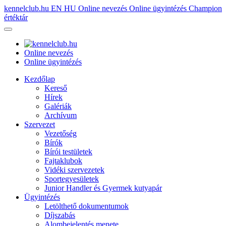
kennelclub.hu
EN
HU
Online nevezés
Online ügyintézés
Champion
értéktár
Online nevezés
Online ügyintézés
Kezdőlap
Kereső
Hírek
Galériák
Archívum
Szervezet
Vezetőség
Bírók
Bírói testületek
Fajtaklubok
Vidéki szervezetek
Sportegyesületek
Junior Handler és Gyermek kutyapár
Ügyintézés
Letölthető dokumentumok
Díjszabás
Alombejelentés menete