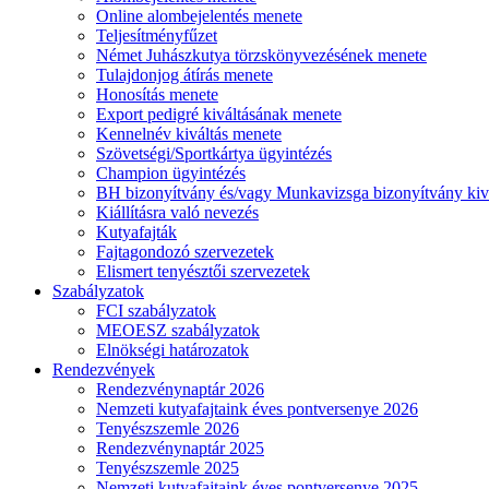
Online alombejelentés menete
Teljesítményfűzet
Német Juhászkutya törzskönyvezésének menete
Tulajdonjog átírás menete
Honosítás menete
Export pedigré kiváltásának menete
Kennelnév kiváltás menete
Szövetségi/Sportkártya ügyintézés
Champion ügyintézés
BH bizonyítvány és/vagy Munkavizsga bizonyítvány kiv
Kiállításra való nevezés
Kutyafajták
Fajtagondozó szervezetek
Elismert tenyésztői szervezetek
Szabályzatok
FCI szabályzatok
MEOESZ szabályzatok
Elnökségi határozatok
Rendezvények
Rendezvénynaptár 2026
Nemzeti kutyafajtaink éves pontversenye 2026
Tenyészszemle 2026
Rendezvénynaptár 2025
Tenyészszemle 2025
Nemzeti kutyafajtaink éves pontversenye 2025