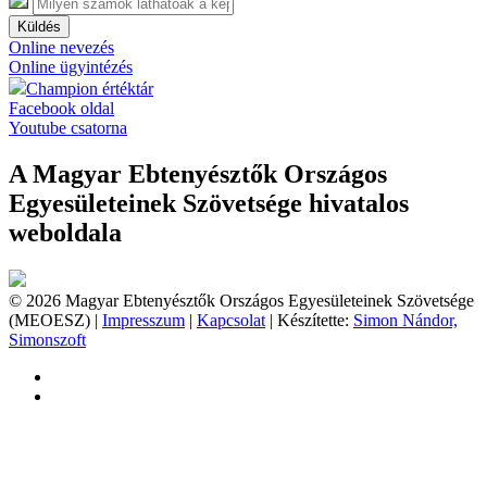
Küldés
Online nevezés
Online ügyintézés
Champion értéktár
Facebook oldal
Youtube csatorna
A Magyar Ebtenyésztők Országos
Egyesületeinek Szövetsége hivatalos
weboldala
© 2026 Magyar Ebtenyésztők Országos Egyesületeinek Szövetsége
(MEOESZ) |
Impresszum
|
Kapcsolat
| Készítette:
Simon Nándor,
Simonszoft