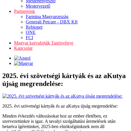
Mestertenyésztő
Mestervezető
Partnereink
Farmina Magyarország
Generali Petcare - DBX Kft
Rebiopet
ONE
FCI
Magyar kutyafajták Tanösvénye
Kapcsolat
2025. évi szövetségi kártyák és az aKutya
újság megrendelése:
2025. évi szövetségi kártyák és az aKutya újság megrendelése:
Minden évkezdés változásokat hoz az ember életében, ez
szervezetünkre is igaz. A tavalyi szolgáltatási áremelések után
betartva ígéretünket, 2025-ben elnökségünknek nem áll