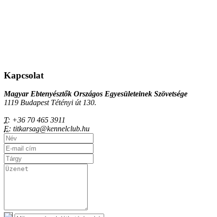
Kapcsolat
Magyar Ebtenyésztők Országos Egyesületeinek Szövetsége
1119 Budapest Tétényi út 130.
T:
+36 70 465 3911
E:
titkarsag@kennelclub.hu