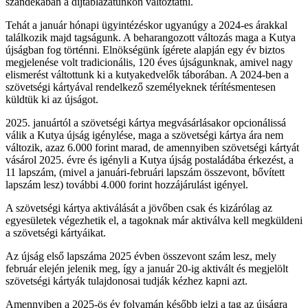
szándékában a díjtáblázatunkon változtatni.
Tehát a január hónapi ügyintézéskor ugyanúgy a 2024-es árakkal
találkozik majd tagságunk. A beharangozott változás maga a Kutya
újságban fog történni. Elnökségünk ígérete alapján egy év biztos
megjelenése volt tradicionális, 120 éves újságunknak, amivel nagy
elismerést váltottunk ki a kutyakedvelők táborában. A 2024-ben a
szövetségi kártyával rendelkező személyeknek térítésmentesen
küldtük ki az újságot.
2025. januártól a szövetségi kártya megvásárlásakor opcionálissá
válik a Kutya újság igénylése, maga a szövetségi kártya ára nem
változik, azaz 6.000 forint marad, de amennyiben szövetségi kártyát
vásárol 2025. évre és igényli a Kutya újság postaládába érkezést, a
11 lapszám, (mivel a januári-februári lapszám összevont, bővített
lapszám lesz) további 4.000 forint hozzájárulást igényel.
A szövetségi kártya aktiválását a jövőben csak és kizárólag az
egyesületek végezhetik el, a tagoknak már aktiválva kell megküldeni
a szövetségi kártyáikat.
Az újság első lapszáma 2025 évben összevont szám lesz, mely
február elején jelenik meg, így a január 20-ig aktivált és megjelölt
szövetségi kártyák tulajdonosai tudják kézhez kapni azt.
Amennyiben a 2025-ös év folyamán később jelzi a tag az újságra