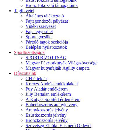
Ezüst fokozatú támogatóink
Bronz fokozatú támogatóink
Tagfelvétel
Általános tájékoztató
Fajtagondozói pályázat
Vidéki szervezet
Fajta egyesület
Sportegyesület
Pártoló tagok szekciója
Belépési nyilatkozatok
Sportbizottságok
SPORTBIZOTTSÁG
Magyar Pásztorkutyák Világszövetsége
Magyar kutyafajták Agility csapata
Díjazottaink
CH értéktár
Korózs András emlékplakett
Puy Aladár emlékérem
Jilly Bertalan emlékérem
A Kutyás Sportért érdemérem
Babérkoszorús aranyjelvény
Aranykoszorús jelvény
Ezüstkoszorús jelvény
Bronzkoszorús jelvény
Szövetség Elnöke Elismerő Oklevél