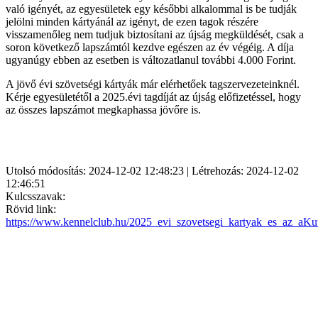
való igényét, az egyesületek egy későbbi alkalommal is be tudják
jelölni minden kártyánál az igényt, de ezen tagok részére
visszamenőleg nem tudjuk biztosítani az újság megküldését, csak a
soron következő lapszámtól kezdve egészen az év végéig. A díja
ugyanúgy ebben az esetben is változatlanul további 4.000 Forint.
A jövő évi szövetségi kártyák már elérhetőek tagszervezeteinknél.
Kérje egyesületétől a 2025.évi tagdíját az újság előfizetéssel, hogy
az összes lapszámot megkaphassa jövőre is.
Utolsó módosítás: 2024-12-02 12:48:23 | Létrehozás: 2024-12-02
12:46:51
Kulcsszavak:
Rövid link:
https://www.kennelclub.hu/2025_evi_szovetsegi_kartyak_es_az_aK