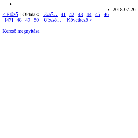
2018-07-26
< Előző
| Oldalak:
Első…
41
42
43
44
45
46
[47]
48
49
50
Utolsó…
|
Következő >
Kereső megnyitása