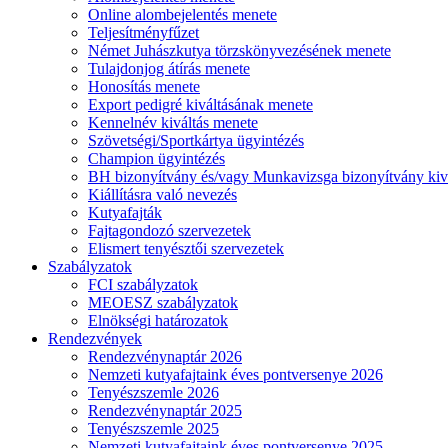
Online alombejelentés menete
Teljesítményfűzet
Német Juhászkutya törzskönyvezésének menete
Tulajdonjog átírás menete
Honosítás menete
Export pedigré kiváltásának menete
Kennelnév kiváltás menete
Szövetségi/Sportkártya ügyintézés
Champion ügyintézés
BH bizonyítvány és/vagy Munkavizsga bizonyítvány kiv
Kiállításra való nevezés
Kutyafajták
Fajtagondozó szervezetek
Elismert tenyésztői szervezetek
Szabályzatok
FCI szabályzatok
MEOESZ szabályzatok
Elnökségi határozatok
Rendezvények
Rendezvénynaptár 2026
Nemzeti kutyafajtaink éves pontversenye 2026
Tenyészszemle 2026
Rendezvénynaptár 2025
Tenyészszemle 2025
Nemzeti kutyafajtaink éves pontversenye 2025