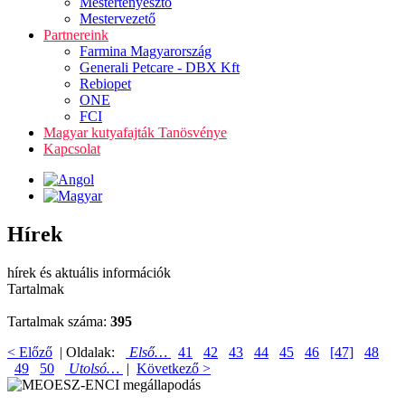
Mestertenyésztő
Mestervezető
Partnereink
Farmina Magyarország
Generali Petcare - DBX Kft
Rebiopet
ONE
FCI
Magyar kutyafajták Tanösvénye
Kapcsolat
Hírek
hírek és aktuális információk
Tartalmak
Tartalmak száma:
395
< Előző
| Oldalak:
Első…
41
42
43
44
45
46
[47]
48
49
50
Utolsó…
|
Következő >