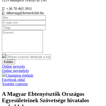
1119 Budapest Tétényi út 130.
T:
+36 70 465 3911
E:
titkarsag@kennelclub.hu
Küldés
Online nevezés
Online ügyintézés
Champion értéktár
Facebook oldal
Youtube csatorna
A Magyar Ebtenyésztők Országos
Egyesületeinek Szövetsége hivatalos