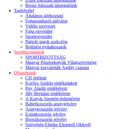
Ezüst fokozatú támogatóink
Bronz fokozatú támogatóink
Tagfelvétel
Általános tájékoztató
Fajtagondozói pályázat
Vidéki szervezet
Fajta egyesület
Sportegyesület
Pártoló tagok szekciója
Belépési nyilatkozatok
Sportbizottságok
SPORTBIZOTTSÁG
Magyar Pásztorkutyák Világszövetsége
Magyar kutyafajták Agility csapata
Díjazottaink
CH értéktár
Korózs András emlékplakett
Puy Aladár emlékérem
Jilly Bertalan emlékérem
A Kutyás Sportért érdemérem
Babérkoszorús aranyjelvény
Aranykoszorús jelvény
Ezüstkoszorús jelvény
Bronzkoszorús jelvény
Szövetség Elnöke Elismerő Oklevél