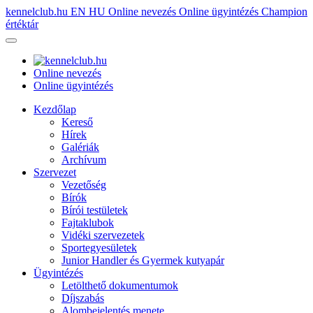
kennelclub.hu
EN
HU
Online nevezés
Online ügyintézés
Champion
értéktár
Online nevezés
Online ügyintézés
Kezdőlap
Kereső
Hírek
Galériák
Archívum
Szervezet
Vezetőség
Bírók
Bírói testületek
Fajtaklubok
Vidéki szervezetek
Sportegyesületek
Junior Handler és Gyermek kutyapár
Ügyintézés
Letölthető dokumentumok
Díjszabás
Alombejelentés menete