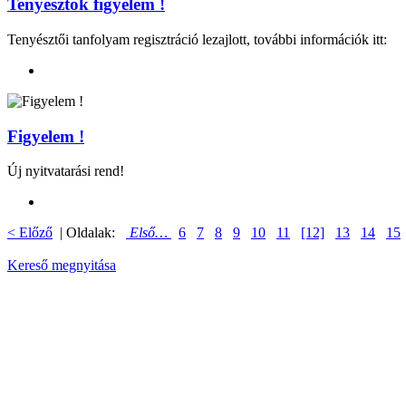
Tenyésztők figyelem !
Tenyésztői tanfolyam regisztráció lezajlott, további információk itt:
Figyelem !
Új nyitvatarási rend!
< Előző
| Oldalak:
Első…
6
7
8
9
10
11
[12]
13
14
15
Kereső megnyitása