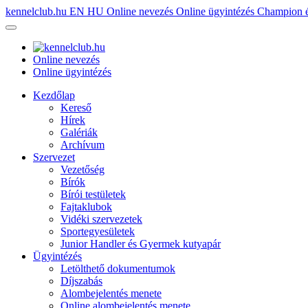
kennelclub.hu
EN
HU
Online nevezés
Online ügyintézés
Champion é
Online nevezés
Online ügyintézés
Kezdőlap
Kereső
Hírek
Galériák
Archívum
Szervezet
Vezetőség
Bírók
Bírói testületek
Fajtaklubok
Vidéki szervezetek
Sportegyesületek
Junior Handler és Gyermek kutyapár
Ügyintézés
Letölthető dokumentumok
Díjszabás
Alombejelentés menete
Online alombejelentés menete