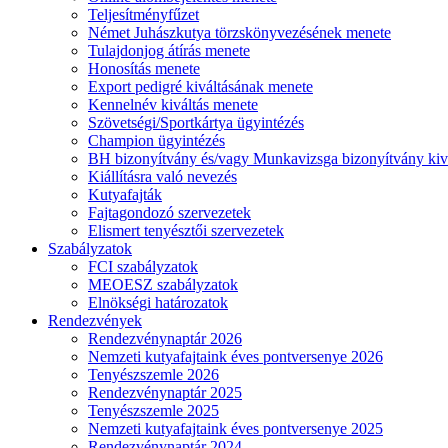
Teljesítményfűzet
Német Juhászkutya törzskönyvezésének menete
Tulajdonjog átírás menete
Honosítás menete
Export pedigré kiváltásának menete
Kennelnév kiváltás menete
Szövetségi/Sportkártya ügyintézés
Champion ügyintézés
BH bizonyítvány és/vagy Munkavizsga bizonyítvány kiv
Kiállításra való nevezés
Kutyafajták
Fajtagondozó szervezetek
Elismert tenyésztői szervezetek
Szabályzatok
FCI szabályzatok
MEOESZ szabályzatok
Elnökségi határozatok
Rendezvények
Rendezvénynaptár 2026
Nemzeti kutyafajtaink éves pontversenye 2026
Tenyészszemle 2026
Rendezvénynaptár 2025
Tenyészszemle 2025
Nemzeti kutyafajtaink éves pontversenye 2025
Rendezvénynaptár 2024