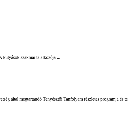
sok szakmai találkozója ...
ség által megtartandó Tenyésztői Tanfolyam részletes programja és te