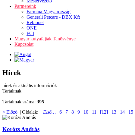
Mestervezető
Partnereink
Farmina Magyarország
Generali Petcare - DBX Kft
Rebiopet
ONE
FCI
Magyar kutyafajták Tanösvénye
Kapcsolat
Hírek
hírek és aktuális információk
Tartalmak
Tartalmak száma:
395
< Előző
| Oldalak:
Első…
6
7
8
9
10
11
[12]
13
14
15
Korózs András