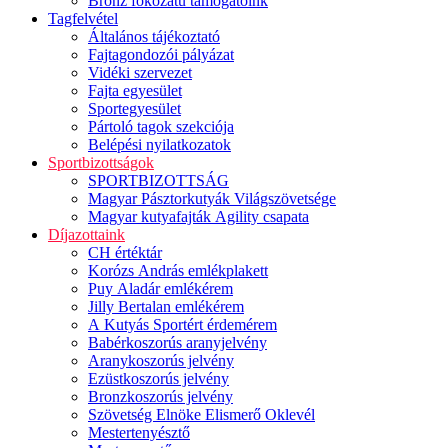
Bronz fokozatú támogatóink
Tagfelvétel
Általános tájékoztató
Fajtagondozói pályázat
Vidéki szervezet
Fajta egyesület
Sportegyesület
Pártoló tagok szekciója
Belépési nyilatkozatok
Sportbizottságok
SPORTBIZOTTSÁG
Magyar Pásztorkutyák Világszövetsége
Magyar kutyafajták Agility csapata
Díjazottaink
CH értéktár
Korózs András emlékplakett
Puy Aladár emlékérem
Jilly Bertalan emlékérem
A Kutyás Sportért érdemérem
Babérkoszorús aranyjelvény
Aranykoszorús jelvény
Ezüstkoszorús jelvény
Bronzkoszorús jelvény
Szövetség Elnöke Elismerő Oklevél
Mestertenyésztő