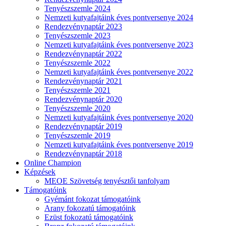
Tenyészszemle 2024
Nemzeti kutyafajtáink éves pontversenye 2024
Rendezvénynaptár 2023
Tenyészszemle 2023
Nemzeti kutyafajtáink éves pontversenye 2023
Rendezvénynaptár 2022
Tenyészszemle 2022
Nemzeti kutyafajtáink éves pontversenye 2022
Rendezvénynaptár 2021
Tenyészszemle 2021
Rendezvénynaptár 2020
Tenyészszemle 2020
Nemzeti kutyafajtáink éves pontversenye 2020
Rendezvénynaptár 2019
Tenyészszemle 2019
Nemzeti kutyafajtáink éves pontversenye 2019
Rendezvénynaptár 2018
Online Champion
Képzések
MEOE Szövetség tenyésztői tanfolyam
Támogatóink
Gyémánt fokozat támogatóink
Arany fokozatú támogatóink
Ezüst fokozatú támogatóink