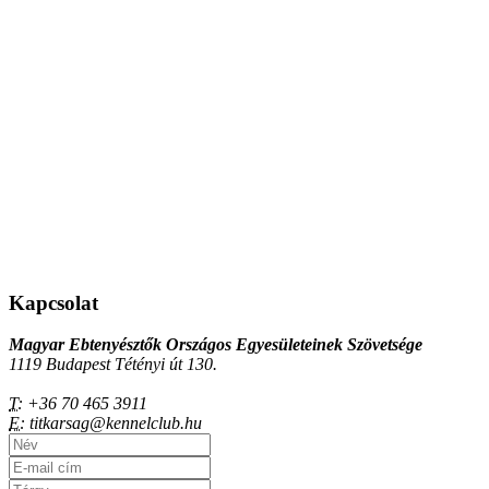
Kapcsolat
Magyar Ebtenyésztők Országos Egyesületeinek Szövetsége
1119 Budapest Tétényi út 130.
T:
+36 70 465 3911
E:
titkarsag@kennelclub.hu