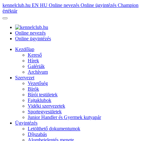
kennelclub.hu
EN
HU
Online nevezés
Online ügyintézés
Champion
értéktár
Online nevezés
Online ügyintézés
Kezdőlap
Kereső
Hírek
Galériák
Archívum
Szervezet
Vezetőség
Bírók
Bírói testületek
Fajtaklubok
Vidéki szervezetek
Sportegyesületek
Junior Handler és Gyermek kutyapár
Ügyintézés
Letölthető dokumentumok
Díjszabás
Alombejelentés menete