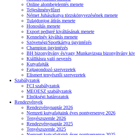
Online alombejelentés menete
Teljesítményfűzet
Német Juhászkutya törzskönyvezésének menete
Tulajdonjog átírás menete
Honosítás menete
Export pedigré kiváltásának menete
Kennelnév kiváltás menete
Szövetségi/Sportkártya ügyintézés
Champion ügyintézés
BH bizonyítvány és/vagy Munkavizsga bizonyítvány kiv
Kiállításra való nevezés
Kutyafajták
Fajtagondozó szervezetek
Elismert tenyésztői szervezetek
Szabályzatok
FCI szabályzatok
MEOESZ szabályzatok
Elnökségi határozatok
Rendezvények
Rendezvénynaptár 2026
Nemzeti kutyafajtaink éves pontversenye 2026
Tenyészszemle 2026
Rendezvénynaptár 2025
Tenyészszemle 2025
Nemzeti kutyafajtaink éves pontversenye 2025