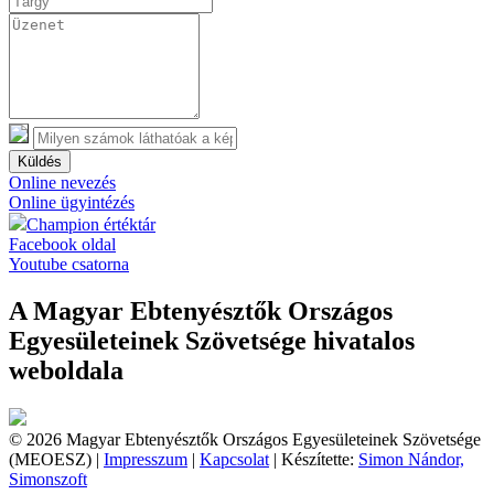
Küldés
Online nevezés
Online ügyintézés
Champion értéktár
Facebook oldal
Youtube csatorna
A Magyar Ebtenyésztők Országos
Egyesületeinek Szövetsége hivatalos
weboldala
© 2026 Magyar Ebtenyésztők Országos Egyesületeinek Szövetsége
(MEOESZ) |
Impresszum
|
Kapcsolat
| Készítette:
Simon Nándor,
Simonszoft