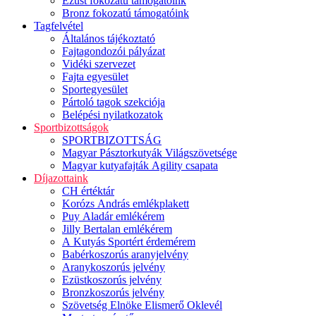
Ezüst fokozatú támogatóink
Bronz fokozatú támogatóink
Tagfelvétel
Általános tájékoztató
Fajtagondozói pályázat
Vidéki szervezet
Fajta egyesület
Sportegyesület
Pártoló tagok szekciója
Belépési nyilatkozatok
Sportbizottságok
SPORTBIZOTTSÁG
Magyar Pásztorkutyák Világszövetsége
Magyar kutyafajták Agility csapata
Díjazottaink
CH értéktár
Korózs András emlékplakett
Puy Aladár emlékérem
Jilly Bertalan emlékérem
A Kutyás Sportért érdemérem
Babérkoszorús aranyjelvény
Aranykoszorús jelvény
Ezüstkoszorús jelvény
Bronzkoszorús jelvény
Szövetség Elnöke Elismerő Oklevél