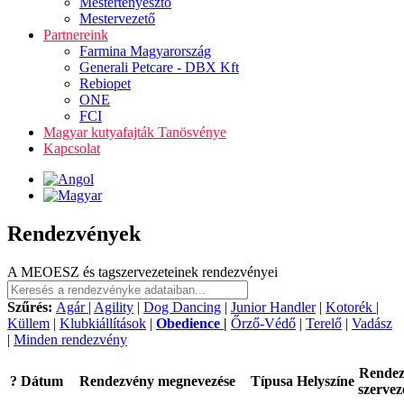
Mestertenyésztő
Mestervezető
Partnereink
Farmina Magyarország
Generali Petcare - DBX Kft
Rebiopet
ONE
FCI
Magyar kutyafajták Tanösvénye
Kapcsolat
Rendezvények
A MEOESZ és tagszervezeteinek rendezvényei
Szűrés:
Agár
|
Agility
|
Dog Dancing
|
Junior Handler
|
Kotorék
|
Küllem
|
Klubkiállítások
|
Obedience
|
Őrző-Védő
|
Terelő
|
Vadász
|
Minden rendezvény
Rende
?
Dátum
Rendezvény megnevezése
Típusa
Helyszíne
szervez