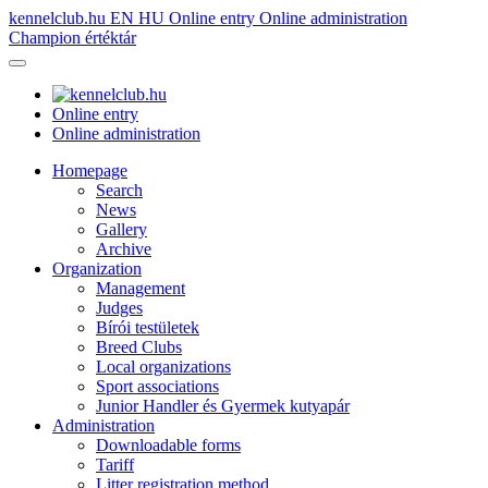
kennelclub.hu
EN
HU
Online entry
Online administration
Champion értéktár
Online entry
Online administration
Homepage
Search
News
Gallery
Archive
Organization
Management
Judges
Bírói testületek
Breed Clubs
Local organizations
Sport associations
Junior Handler és Gyermek kutyapár
Administration
Downloadable forms
Tariff
Litter registration method