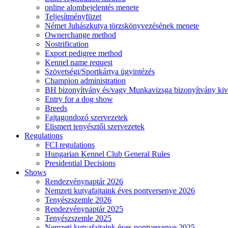
online alombejelentés menete
Teljesítményfüzet
Német Juhászkutya törzskönyvezésének menete
Ownerchange method
Nostrification
Export pedigree method
Kennel name request
Szövetségi/Sportkártya ügyintézés
Champion administration
BH bizonyítvány és/vagy Munkavizsga bizonyítvány kiv
Entry for a dog show
Breeds
Fajtagondozó szervezetek
Elismert tenyésztői szervezetek
Regulations
FCI regulations
Hungarian Kennel Club General Rules
Presidential Decisions
Shows
Rendezvénynaptár 2026
Nemzeti kutyafajtaink éves pontversenye 2026
Tenyészszemle 2026
Rendezvénynaptár 2025
Tenyészszemle 2025
Nemzeti kutyafajtaink éves pontversenye 2025