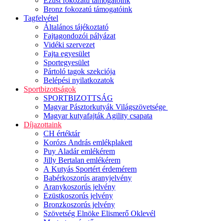
Ezüst fokozatú támogatóink
Bronz fokozatú támogatóink
Tagfelvétel
Általános tájékoztató
Fajtagondozói pályázat
Vidéki szervezet
Fajta egyesület
Sportegyesület
Pártoló tagok szekciója
Belépési nyilatkozatok
Sportbizottságok
SPORTBIZOTTSÁG
Magyar Pásztorkutyák Világszövetsége
Magyar kutyafajták Agility csapata
Díjazottaink
CH értéktár
Korózs András emlékplakett
Puy Aladár emlékérem
Jilly Bertalan emlékérem
A Kutyás Sportért érdemérem
Babérkoszorús aranyjelvény
Aranykoszorús jelvény
Ezüstkoszorús jelvény
Bronzkoszorús jelvény
Szövetség Elnöke Elismerő Oklevél