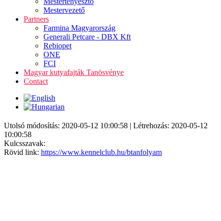
Mestertenyésztő
Mestervezető
Partners
Farmina Magyarország
Generali Petcare - DBX Kft
Rebiopet
ONE
FCI
Magyar kutyafajták Tanösvénye
Contact
Utolsó módosítás: 2020-05-12 10:00:58 | Létrehozás: 2020-05-12
10:00:58
Kulcsszavak:
Rövid link:
https://www.kennelclub.hu/btanfolyam