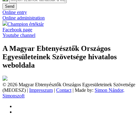
Send
Online entry
Online administration
Champion értéktár
Facebook page
Youtube channel
A Magyar Ebtenyésztők Országos
Egyesületeinek Szövetsége hivatalos
weboldala
© 2026 Magyar Ebtenyésztők Országos Egyesületeinek Szövetsége
(MEOESZ) |
Impresszum
|
Contact
| Made by:
Simon Nándor,
Simonszoft