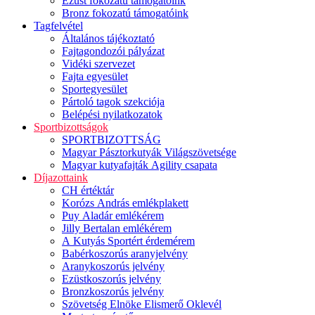
Ezüst fokozatú támogatóink
Bronz fokozatú támogatóink
Tagfelvétel
Általános tájékoztató
Fajtagondozói pályázat
Vidéki szervezet
Fajta egyesület
Sportegyesület
Pártoló tagok szekciója
Belépési nyilatkozatok
Sportbizottságok
SPORTBIZOTTSÁG
Magyar Pásztorkutyák Világszövetsége
Magyar kutyafajták Agility csapata
Díjazottaink
CH értéktár
Korózs András emlékplakett
Puy Aladár emlékérem
Jilly Bertalan emlékérem
A Kutyás Sportért érdemérem
Babérkoszorús aranyjelvény
Aranykoszorús jelvény
Ezüstkoszorús jelvény
Bronzkoszorús jelvény
Szövetség Elnöke Elismerő Oklevél