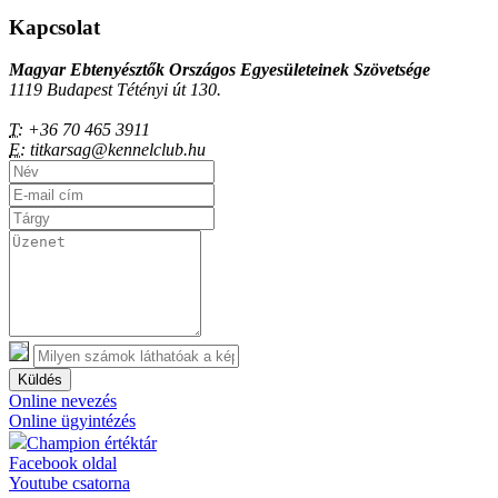
Kapcsolat
Magyar Ebtenyésztők Országos Egyesületeinek Szövetsége
1119 Budapest Tétényi út 130.
T:
+36 70 465 3911
E:
titkarsag@kennelclub.hu
Küldés
Online nevezés
Online ügyintézés
Champion értéktár
Facebook oldal
Youtube csatorna