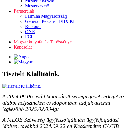
Mestertenyésztő
Mestervezető
Partnereink
Farmina Magyarország
Generali Petcare - DBX Kft
Rebiopet
ONE
FCI
Magyar kutyafajták Tanösvénye
Kapcsolat
Tisztelt Kiállítóink,
A 2024.09.06. előtt kibocsátott serlegjeggyel serleget az
alábbi helyszíneken és időpontban tudják átvenni
legkésőbb 2025.02.09-ig:
A MEOE Szövetség ügyfélszolgálatán ügyfélfogadási
időben, továbbá 2024.09.22-én Kecskeméten CACIB