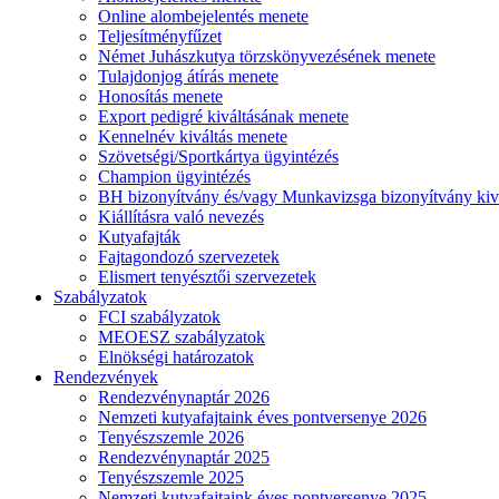
Online alombejelentés menete
Teljesítményfűzet
Német Juhászkutya törzskönyvezésének menete
Tulajdonjog átírás menete
Honosítás menete
Export pedigré kiváltásának menete
Kennelnév kiváltás menete
Szövetségi/Sportkártya ügyintézés
Champion ügyintézés
BH bizonyítvány és/vagy Munkavizsga bizonyítvány kiv
Kiállításra való nevezés
Kutyafajták
Fajtagondozó szervezetek
Elismert tenyésztői szervezetek
Szabályzatok
FCI szabályzatok
MEOESZ szabályzatok
Elnökségi határozatok
Rendezvények
Rendezvénynaptár 2026
Nemzeti kutyafajtaink éves pontversenye 2026
Tenyészszemle 2026
Rendezvénynaptár 2025
Tenyészszemle 2025
Nemzeti kutyafajtaink éves pontversenye 2025