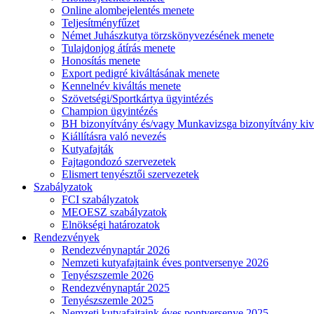
Online alombejelentés menete
Teljesítményfűzet
Német Juhászkutya törzskönyvezésének menete
Tulajdonjog átírás menete
Honosítás menete
Export pedigré kiváltásának menete
Kennelnév kiváltás menete
Szövetségi/Sportkártya ügyintézés
Champion ügyintézés
BH bizonyítvány és/vagy Munkavizsga bizonyítvány kiv
Kiállításra való nevezés
Kutyafajták
Fajtagondozó szervezetek
Elismert tenyésztői szervezetek
Szabályzatok
FCI szabályzatok
MEOESZ szabályzatok
Elnökségi határozatok
Rendezvények
Rendezvénynaptár 2026
Nemzeti kutyafajtaink éves pontversenye 2026
Tenyészszemle 2026
Rendezvénynaptár 2025
Tenyészszemle 2025
Nemzeti kutyafajtaink éves pontversenye 2025