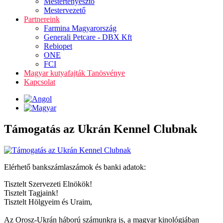
Mestertenyésztő
Mestervezető
Partnereink
Farmina Magyarország
Generali Petcare - DBX Kft
Rebiopet
ONE
FCI
Magyar kutyafajták Tanösvénye
Kapcsolat
Támogatás az Ukrán Kennel Clubnak
Elérhető bankszámlaszámok és banki adatok:
Tisztelt Szervezeti Elnökök!
Tisztelt Tagjaink!
Tisztelt Hölgyeim és Uraim,
Az Orosz-Ukrán háború számunkra is, a magyar kinológiában