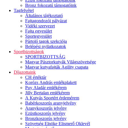
Ezüst fokozatú támogatóink
Bronz fokozatú támogatóink
Tagfelvétel
Általános tájékoztató
Fajtagondozói pályázat
Vidéki szervezet
Fajta egyesület
Sportegyesület
Pártoló tagok szekciója
Belépési nyilatkozatok
Sportbizottságok
SPORTBIZOTTSÁG
Magyar Pásztorkutyák Világszövetsége
Magyar kutyafajták Agility csapata
Díjazottaink
CH értéktár
Korózs András emlékplakett
Puy Aladár emlékérem
Jilly Bertalan emlékérem
A Kutyás Sportért érdemérem
Babérkoszorús aranyjelvény
Aranykoszorús jelvény
Ezüstkoszorús jelvény
Bronzkoszorús jelvény
Szövetség Elnöke Elismerő Oklevél