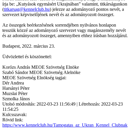
írja be: „Kutyások egymásért Ukrajnában” valamint, titkárságunkon
(
titkarsag@kennelclub.hu
) jelezze az adományozó pontos nevét, a
szervezet képviselőjének nevét és az adományozott összeget.
Az összegek beérkezésének sorrendjében nyilvános honlapon
tesszük közzé az adományozó szervezet vagy magánszemély nevét
és az adományozott összeget, amennyiben ehhez írásban hozzájárul.
Budapest, 2022. március 23.
Üdvözlettel és köszönettel:
Korózs András MEOE Szövetség Elnöke
Szabó Sándor MEOE Szövetség Alelnöke
MEOE Szövetség Elnökség tagjai:
Dér Andrea
Harsányi Péter
Muzslai Péter
Szmolka János
Utolsó módosítás: 2022-03-23 11:56:49 | Létrehozás: 2022-03-23
11:54:25
Kulcsszavak:
Rövid link:
https://www.kennelclub.hu/Tamogatas_az_Ukran_Kennel_Clubnak