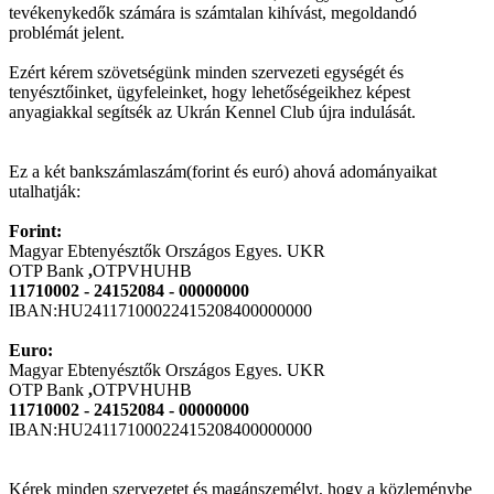
tevékenykedők számára is számtalan kihívást, megoldandó
problémát jelent.
Ezért kérem szövetségünk minden szervezeti egységét és
tenyésztőinket, ügyfeleinket, hogy lehetőségeikhez képest
anyagiakkal segítsék az Ukrán Kennel Club újra indulását.
Ez a két bankszámlaszám(forint és euró) ahová adományaikat
utalhatják:
Forint:
Magyar Ebtenyésztők Országos Egyes. UKR
OTP Bank
,
OTPVHUHB
11710002 - 24152084 - 00000000
IBAN:HU24117100022415208400000000
Euro:
Magyar Ebtenyésztők Országos Egyes. UKR
OTP Bank
,
OTPVHUHB
11710002 - 24152084 - 00000000
IBAN:HU24117100022415208400000000
Kérek minden szervezetet és magánszemélyt, hogy a közleménybe