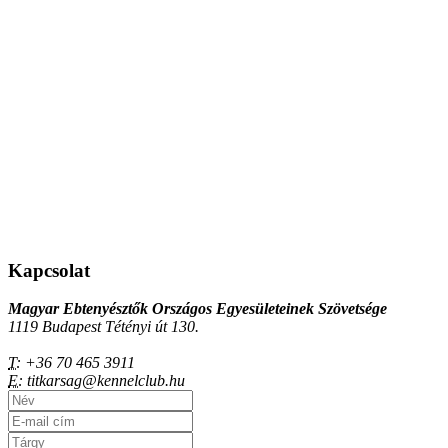
Kapcsolat
Magyar Ebtenyésztők Országos Egyesületeinek Szövetsége
1119 Budapest Tétényi út 130.
T:
+36 70 465 3911
E:
titkarsag@kennelclub.hu