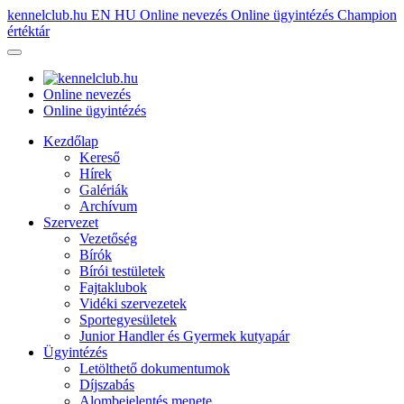
kennelclub.hu
EN
HU
Online nevezés
Online ügyintézés
Champion
értéktár
Online nevezés
Online ügyintézés
Kezdőlap
Kereső
Hírek
Galériák
Archívum
Szervezet
Vezetőség
Bírók
Bírói testületek
Fajtaklubok
Vidéki szervezetek
Sportegyesületek
Junior Handler és Gyermek kutyapár
Ügyintézés
Letölthető dokumentumok
Díjszabás
Alombejelentés menete