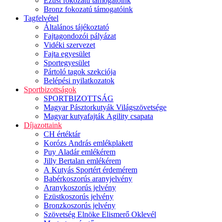
Ezüst fokozatú támogatóink
Bronz fokozatú támogatóink
Tagfelvétel
Általános tájékoztató
Fajtagondozói pályázat
Vidéki szervezet
Fajta egyesület
Sportegyesület
Pártoló tagok szekciója
Belépési nyilatkozatok
Sportbizottságok
SPORTBIZOTTSÁG
Magyar Pásztorkutyák Világszövetsége
Magyar kutyafajták Agility csapata
Díjazottaink
CH értéktár
Korózs András emlékplakett
Puy Aladár emlékérem
Jilly Bertalan emlékérem
A Kutyás Sportért érdemérem
Babérkoszorús aranyjelvény
Aranykoszorús jelvény
Ezüstkoszorús jelvény
Bronzkoszorús jelvény
Szövetség Elnöke Elismerő Oklevél