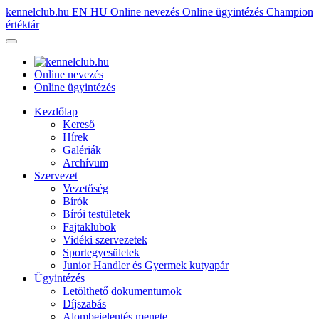
kennelclub.hu
EN
HU
Online nevezés
Online ügyintézés
Champion
értéktár
Online nevezés
Online ügyintézés
Kezdőlap
Kereső
Hírek
Galériák
Archívum
Szervezet
Vezetőség
Bírók
Bírói testületek
Fajtaklubok
Vidéki szervezetek
Sportegyesületek
Junior Handler és Gyermek kutyapár
Ügyintézés
Letölthető dokumentumok
Díjszabás
Alombejelentés menete