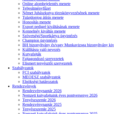
Online alombejelentés menete
Teljesítményfűzet
Német Juhászkutya törzskönyvezésének menete
Tulajdonjog átírás menete
Honosítás menete
Export pedigré kiváltásának menete
Kennelnév kiváltás menete
Szövetségi/Sportkártya ügyintézés
Champion ügyintézés
BH bizonyítvány és/vagy Munkavizsga bizonyítvány kiv
Kiállításra való nevezés
Kutyafajták
Fajtagondozó szervezetek
Elismert tenyésztői szervezetek
Szabályzatok
FCI szabályzatok
MEOESZ szabályzatok
Elnökségi határozatok
Rendezvények
Rendezvénynaptár 2026
Nemzeti kutyafajtaink éves pontversenye 2026
Tenyészszemle 2026
Rendezvénynaptár 2025
Tenyészszemle 2025
Nemzeti kutyafajtaink éves pontversenye 2025