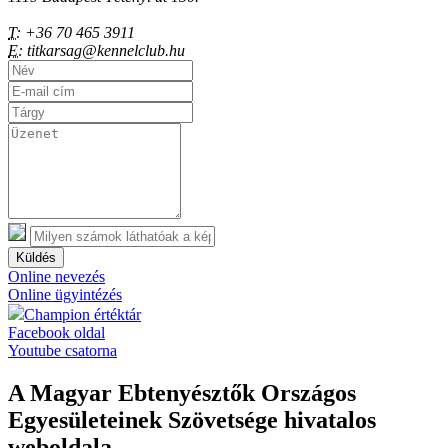
T:
+36 70 465 3911
E:
titkarsag@kennelclub.hu
Küldés
Online nevezés
Online ügyintézés
Champion értéktár
Facebook oldal
Youtube csatorna
A Magyar Ebtenyésztők Országos
Egyesületeinek Szövetsége hivatalos
weboldala