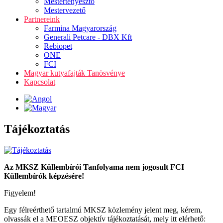
Mestertenyésztő
Mestervezető
Partnereink
Farmina Magyarország
Generali Petcare - DBX Kft
Rebiopet
ONE
FCI
Magyar kutyafajták Tanösvénye
Kapcsolat
Tájékoztatás
Az MKSZ Küllembírói Tanfolyama nem jogosult FCI
Küllembírók képzésére!
Figyelem!
Egy félreérthető tartalmú MKSZ közlemény jelent meg, kérem,
olvassák el a MEOESZ objektív tájékoztatását, mely itt elérhető: