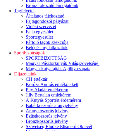
Ezüst fokozatú támogatóink
Bronz fokozatú támogatóink
Tagfelvétel
Általános tájékoztató
Fajtagondozói pályázat
Vidéki szervezet
Fajta egyesület
Sportegyesület
Pártoló tagok szekciója
Belépési nyilatkozatok
Sportbizottságok
SPORTBIZOTTSÁG
Magyar Pásztorkutyák Világszövetsége
Magyar kutyafajták Agility csapata
Díjazottaink
CH értéktár
Korózs András emlékplakett
Puy Aladár emlékérem
Jilly Bertalan emlékérem
A Kutyás Sportért érdemérem
Babérkoszorús aranyjelvény
Aranykoszorús jelvény
Ezüstkoszorús jelvény
Bronzkoszorús jelvény
Szövetség Elnöke Elismerő Oklevél