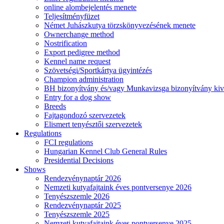
online alombejelentés menete
Teljesítményfüzet
Német Juhászkutya törzskönyvezésének menete
Ownerchange method
Nostrification
Export pedigree method
Kennel name request
Szövetségi/Sportkártya ügyintézés
Champion administration
BH bizonyítvány és/vagy Munkavizsga bizonyítvány kiv
Entry for a dog show
Breeds
Fajtagondozó szervezetek
Elismert tenyésztői szervezetek
Regulations
FCI regulations
Hungarian Kennel Club General Rules
Presidential Decisions
Shows
Rendezvénynaptár 2026
Nemzeti kutyafajtaink éves pontversenye 2026
Tenyészszemle 2026
Rendezvénynaptár 2025
Tenyészszemle 2025
Nemzeti kutyafajtaink éves pontversenye 2025