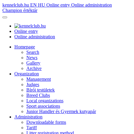
kennelclub.hu
EN
HU
Online entry
Online administration
Champion értéktár
Online entry
Online administration
Homepage
Search
News
Gallery
Archive
Organization
Management
Judges
Bírói testületek
Breed Clubs
Local organizations
Sport associations
Junior Handler és Gyermek kutyapár
Administration
Downloadable forms
Tariff
Litter registration method