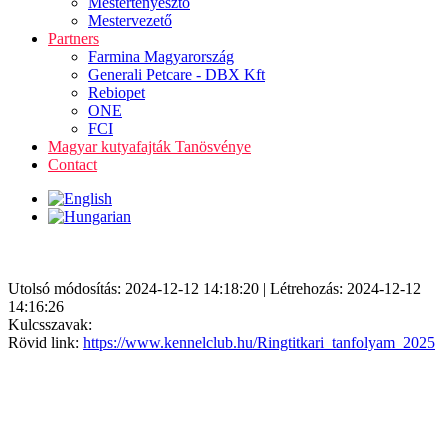
Mestertenyésztő
Mestervezető
Partners
Farmina Magyarország
Generali Petcare - DBX Kft
Rebiopet
ONE
FCI
Magyar kutyafajták Tanösvénye
Contact
Utolsó módosítás: 2024-12-12 14:18:20 | Létrehozás: 2024-12-12
14:16:26
Kulcsszavak:
Rövid link:
https://www.kennelclub.hu/Ringtitkari_tanfolyam_2025