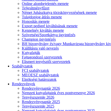
Online alombejelentés menete
Teljesítményfűzet
Német Juhászkutya törzskönyvezésének menete
Tulajdonjog átírás menete
Honosítás menete
Export pedigré kiváltásának menete
Kennelnév kiváltás menete
Szövetségi/Sportkártya ügyintézés
Champion ügyintézés
BH bizonyítvány és/vagy Munkavizsga bizonyítvány kiv
Kiállításra való nevezés
Kutyafajták
Fajtagondozó szervezetek
Elismert tenyésztői szervezetek
Szabályzatok
FCI szabályzatok
MEOESZ szabályzatok
Elnökségi határozatok
Rendezvények
Rendezvénynaptár 2026
Nemzeti kutyafajtaink éves pontversenye 2026
Tenyészszemle 2026
Rendezvénynaptár 2025
Tenyészszemle 2025
Nemzeti kutyafajtaink éves pontversenye 2025