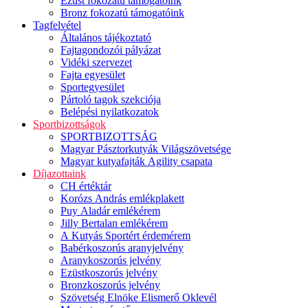
Ezüst fokozatú támogatóink
Bronz fokozatú támogatóink
Tagfelvétel
Általános tájékoztató
Fajtagondozói pályázat
Vidéki szervezet
Fajta egyesület
Sportegyesület
Pártoló tagok szekciója
Belépési nyilatkozatok
Sportbizottságok
SPORTBIZOTTSÁG
Magyar Pásztorkutyák Világszövetsége
Magyar kutyafajták Agility csapata
Díjazottaink
CH értéktár
Korózs András emlékplakett
Puy Aladár emlékérem
Jilly Bertalan emlékérem
A Kutyás Sportért érdemérem
Babérkoszorús aranyjelvény
Aranykoszorús jelvény
Ezüstkoszorús jelvény
Bronzkoszorús jelvény
Szövetség Elnöke Elismerő Oklevél