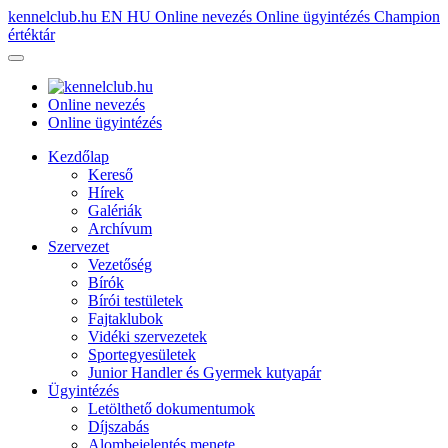
kennelclub.hu
EN
HU
Online nevezés
Online ügyintézés
Champion
értéktár
Online nevezés
Online ügyintézés
Kezdőlap
Kereső
Hírek
Galériák
Archívum
Szervezet
Vezetőség
Bírók
Bírói testületek
Fajtaklubok
Vidéki szervezetek
Sportegyesületek
Junior Handler és Gyermek kutyapár
Ügyintézés
Letölthető dokumentumok
Díjszabás
Alombejelentés menete