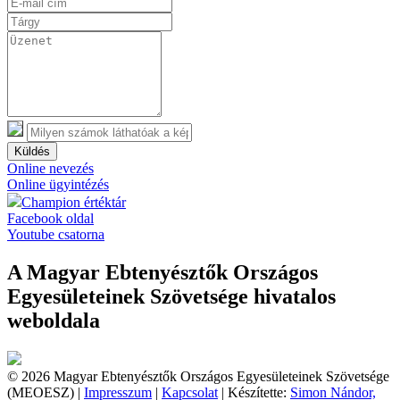
Küldés
Online nevezés
Online ügyintézés
Champion értéktár
Facebook oldal
Youtube csatorna
A Magyar Ebtenyésztők Országos
Egyesületeinek Szövetsége hivatalos
weboldala
© 2026 Magyar Ebtenyésztők Országos Egyesületeinek Szövetsége
(MEOESZ) |
Impresszum
|
Kapcsolat
| Készítette:
Simon Nándor,