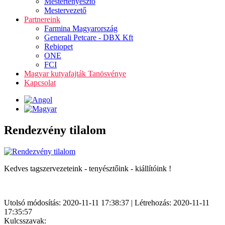
Mestertenyésztő
Mestervezető
Partnereink
Farmina Magyarország
Generali Petcare - DBX Kft
Rebiopet
ONE
FCI
Magyar kutyafajták Tanösvénye
Kapcsolat
Rendezvény tilalom
Kedves tagszervezeteink - tenyésztőink - kiállítóink !
Utolsó módosítás: 2020-11-11 17:38:37 | Létrehozás: 2020-11-11
17:35:57
Kulcsszavak: