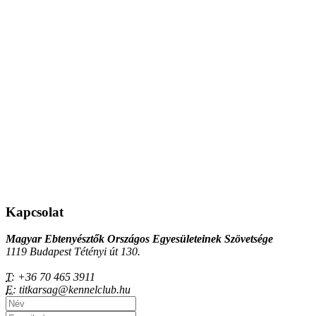
Kapcsolat
Magyar Ebtenyésztők Országos Egyesületeinek Szövetsége
1119 Budapest Tétényi út 130.
T:
+36 70 465 3911
E:
titkarsag@kennelclub.hu