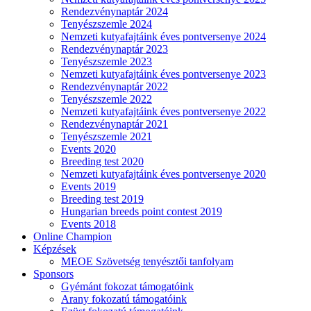
Rendezvénynaptár 2024
Tenyészszemle 2024
Nemzeti kutyafajtáink éves pontversenye 2024
Rendezvénynaptár 2023
Tenyészszemle 2023
Nemzeti kutyafajtáink éves pontversenye 2023
Rendezvénynaptár 2022
Tenyészszemle 2022
Nemzeti kutyafajtáink éves pontversenye 2022
Rendezvénynaptár 2021
Tenyészszemle 2021
Events 2020
Breeding test 2020
Nemzeti kutyafajtáink éves pontversenye 2020
Events 2019
Breeding test 2019
Hungarian breeds point contest 2019
Events 2018
Online Champion
Képzések
MEOE Szövetség tenyésztői tanfolyam
Sponsors
Gyémánt fokozat támogatóink
Arany fokozatú támogatóink