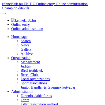
kennelclub.hu
EN
HU
Online entry
Online administration
Champion értéktár
Online entry
Online administration
Homepage
Search
News
Gallery
Archive
Organization
Management
Judges
Bírói testületek
Breed Clubs
Local organizations
Sport associations
Junior Handler és Gyermek kutyapár
Administration
Downloadable forms
Tariff
Litter registration method