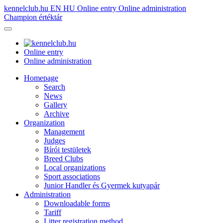
kennelclub.hu
EN
HU
Online entry
Online administration
Champion értéktár
Online entry
Online administration
Homepage
Search
News
Gallery
Archive
Organization
Management
Judges
Bírói testületek
Breed Clubs
Local organizations
Sport associations
Junior Handler és Gyermek kutyapár
Administration
Downloadable forms
Tariff
Litter registration method