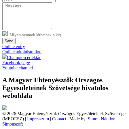
Send
Online entry
Online administration
Champion értéktár
Facebook page
Youtube channel
A Magyar Ebtenyésztők Országos
Egyesületeinek Szövetsége hivatalos
weboldala
© 2026 Magyar Ebtenyésztők Országos Egyesületeinek Szövetsége
(MEOESZ) |
Impresszum
|
Contact
| Made by:
Simon Nándor,
Simonszoft