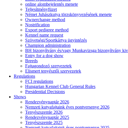
online alombejelentés menete
Teljesítményfüzet
Német Juhászkutya törzskönyvezésének menete
Ownerchange method
Nostrification
Export pedigree method
Kennel name request
Szövetségi/Sportkártya ügyintézés
Champion administration
BH bizonyítvány és/vagy Munkavizsga bizonyítvány kiv
Entry for a dog show
Breeds
Fajtagondozó szervezetek
Elismert tenyésztői szervezetek
Regulations
FCI regulations
Hungarian Kennel Club General Rules
Presidential Decisions
Shows
Rendezvénynaptár 2026
Nemzeti kutyafajtaink éves pontversenye 2026
Tenyészszemle 2026
Rendezvénynaptár 2025
Tenyészszemle 2025
Nemzeti kutyafajtaink éves pontversenye 2025