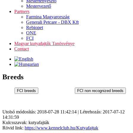
Mestertenyésztő
Mestervezető
Partners
Farmina Magyarország
Generali Petcare - DBX Kft
Rebiopet
ONE
FCI
Magyar kutyafajták Tanösvénye
Contact
Breeds
Utolsó módosítás: 2018-07-28 11:42:14 | Létrehozás: 2017-07-12
14:31:59
Kulcsszavak: kutyafajták
Rövid link:
https://www.kennelclub.hu/Kutyafajtak