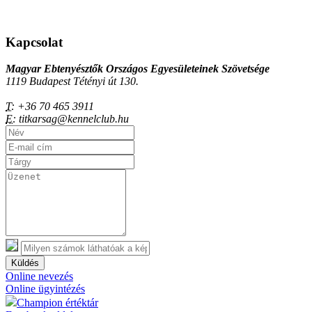
Kapcsolat
Magyar Ebtenyésztők Országos Egyesületeinek Szövetsége
1119 Budapest Tétényi út 130.
T:
+36 70 465 3911
E:
titkarsag@kennelclub.hu
Küldés
Online nevezés
Online ügyintézés
Champion értéktár