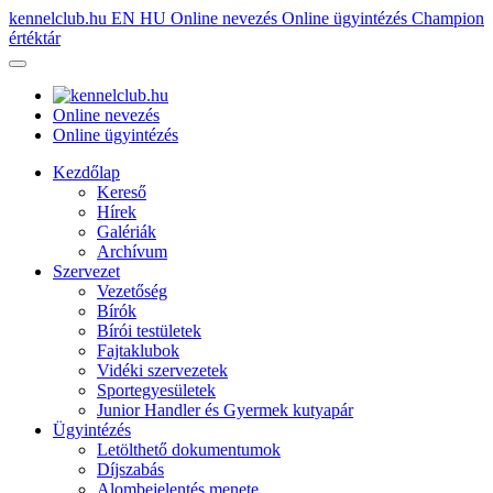
kennelclub.hu
EN
HU
Online nevezés
Online ügyintézés
Champion
értéktár
Online nevezés
Online ügyintézés
Kezdőlap
Kereső
Hírek
Galériák
Archívum
Szervezet
Vezetőség
Bírók
Bírói testületek
Fajtaklubok
Vidéki szervezetek
Sportegyesületek
Junior Handler és Gyermek kutyapár
Ügyintézés
Letölthető dokumentumok
Díjszabás
Alombejelentés menete