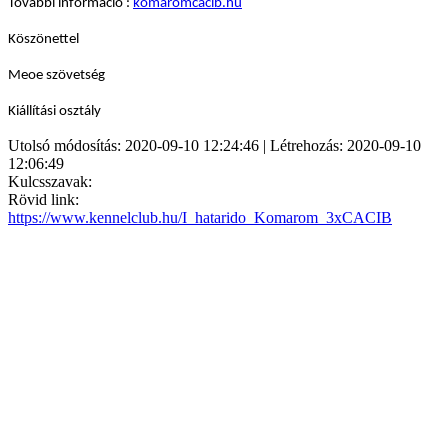
További információ :
komaromcacib.hu
Köszönettel
Meoe szövetség
Kiállítási osztály
Utolsó módosítás: 2020-09-10 12:24:46 | Létrehozás: 2020-09-10
12:06:49
Kulcsszavak:
Rövid link:
https://www.kennelclub.hu/I_hatarido_Komarom_3xCACIB