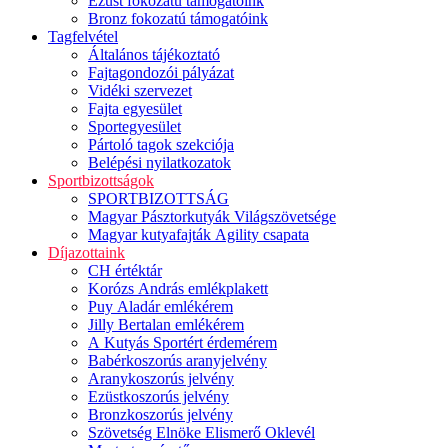
Ezüst fokozatú támogatóink
Bronz fokozatú támogatóink
Tagfelvétel
Általános tájékoztató
Fajtagondozói pályázat
Vidéki szervezet
Fajta egyesület
Sportegyesület
Pártoló tagok szekciója
Belépési nyilatkozatok
Sportbizottságok
SPORTBIZOTTSÁG
Magyar Pásztorkutyák Világszövetsége
Magyar kutyafajták Agility csapata
Díjazottaink
CH értéktár
Korózs András emlékplakett
Puy Aladár emlékérem
Jilly Bertalan emlékérem
A Kutyás Sportért érdemérem
Babérkoszorús aranyjelvény
Aranykoszorús jelvény
Ezüstkoszorús jelvény
Bronzkoszorús jelvény
Szövetség Elnöke Elismerő Oklevél