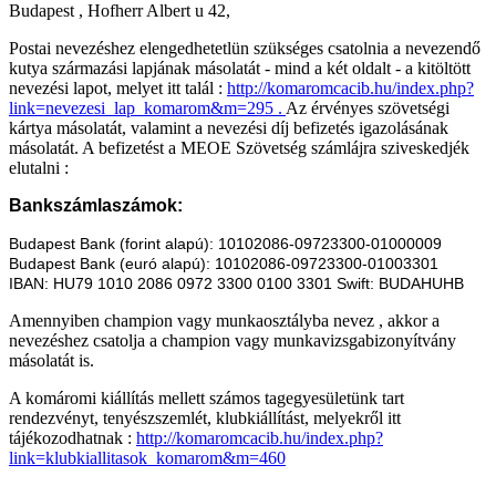
Budapest , Hofherr Albert u 42,
Postai nevezéshez elengedhetetlün szükséges csatolnia a nevezendő
kutya származási lapjának másolatát - mind a két oldalt - a kitöltött
nevezési lapot, melyet itt talál :
http://komaromcacib.hu/index.php?
link=nevezesi_lap_komarom&m=295 .
Az érvényes szövetségi
kártya másolatát, valamint a nevezési díj befizetés igazolásának
másolatát. A befizetést a MEOE Szövetség számlájra sziveskedjék
elutalni :
Bankszámlaszámok:
Budapest Bank (forint alapú): 10102086-09723300-01000009
Budapest Bank (euró alapú): 10102086-09723300-01003301
IBAN: HU79 1010 2086 0972 3300 0100 3301 Swift: BUDAHUHB
Amennyiben champion vagy munkaosztályba nevez , akkor a
nevezéshez csatolja a champion vagy munkavizsgabizonyítvány
másolatát is.
A komáromi kiállítás mellett számos tagegyesületünk tart
rendezvényt, tenyészszemlét, klubkiállítást, melyekről itt
tájékozodhatnak :
http://komaromcacib.hu/index.php?
link=klubkiallitasok_komarom&m=460