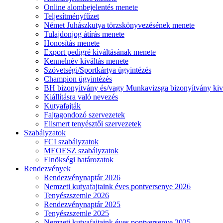
Online alombejelentés menete
Teljesítményfűzet
Német Juhászkutya törzskönyvezésének menete
Tulajdonjog átírás menete
Honosítás menete
Export pedigré kiváltásának menete
Kennelnév kiváltás menete
Szövetségi/Sportkártya ügyintézés
Champion ügyintézés
BH bizonyítvány és/vagy Munkavizsga bizonyítvány kiv
Kiállításra való nevezés
Kutyafajták
Fajtagondozó szervezetek
Elismert tenyésztői szervezetek
Szabályzatok
FCI szabályzatok
MEOESZ szabályzatok
Elnökségi határozatok
Rendezvények
Rendezvénynaptár 2026
Nemzeti kutyafajtaink éves pontversenye 2026
Tenyészszemle 2026
Rendezvénynaptár 2025
Tenyészszemle 2025
Nemzeti kutyafajtaink éves pontversenye 2025