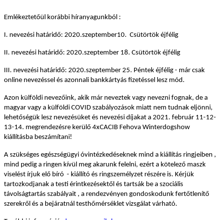
Emlékeztetőül korábbi híranyagunkból :
I. nevezési határidő: 2020.szeptember10. Csütörtök éjfélig
II. nevezési határidő: 2020.szeptember 18. Csütörtök éjfélig
III. nevezési határidő: 2020.szeptember 25. Péntek éjfélig - már csak
online nevezéssel és azonnali bankkártyás fizetéssel lesz mód.
Azon külföldi nevezőink, akik már neveztek vagy nevezni fognak, de a
magyar vagy a külföldi COVID szabályozások miatt nem tudnak eljönni,
lehetőségük lesz nevezésüket és nevezési díjakat a 2021. február 11-12-
13-14. megrendezésre kerülő 4xCACIB Fehova Winterdogshow
kiállításba beszámítani!
A szükséges egészségügyi óvintézkedéseknek mind a kiállítás ringjeiben ,
mind pedig a ringen kívül meg akarunk felelni, ezért a kötelező maszk
viselést írjuk elő bíró - kiállító és ringszemélyzet részére is. Kérjük
tartozkodjanak a testi érintkezésektől és tartsák be a szociális
távolságtartás szabályait , a rendezvényen gondoskodunk fertőtlenítő
szerekről és a bejáratnál testhőmérséklet vizsgálat várható.