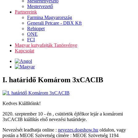
Mestertenyésztő
Mestervezető
Partnereink
Farmina Magyarország
Generali Petcare - DBX Kft
Rebiopet
ONE
FCI
Magyar kutyafajták Tanösvénye
Kapcsolat
I. határidő Komárom 3xCACIB
Kedves Kiállítóink!
2020. szeptember 10 - én , csütörtök éjfélkor lejár a komáromi
3xCACIB kiállítás első nevezési határideje.
Nevezését leadhatja online :
nevezes.dogshow.hu
oldalon, vagy
postán a MEOE Szövetség címére : MEOE Szövetség 1194