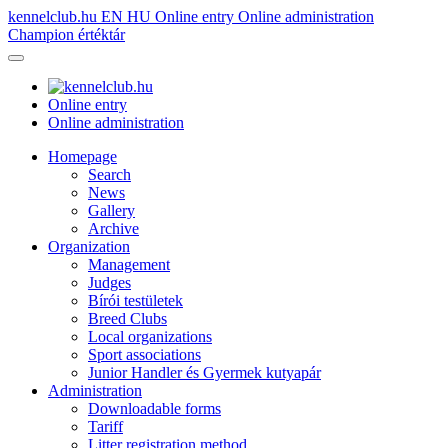
kennelclub.hu
EN
HU
Online entry
Online administration
Champion értéktár
Online entry
Online administration
Homepage
Search
News
Gallery
Archive
Organization
Management
Judges
Bírói testületek
Breed Clubs
Local organizations
Sport associations
Junior Handler és Gyermek kutyapár
Administration
Downloadable forms
Tariff
Litter registration method