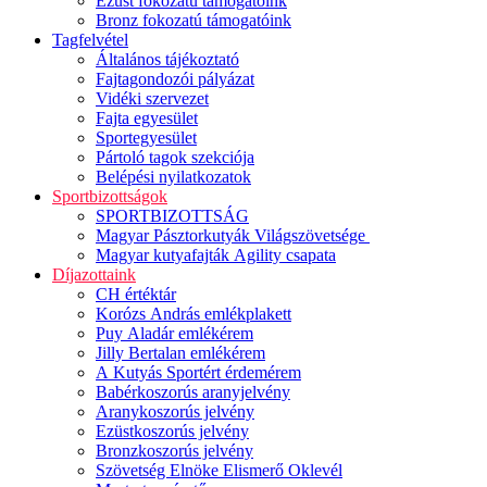
Ezüst fokozatú támogatóink
Bronz fokozatú támogatóink
Tagfelvétel
Általános tájékoztató
Fajtagondozói pályázat
Vidéki szervezet
Fajta egyesület
Sportegyesület
Pártoló tagok szekciója
Belépési nyilatkozatok
Sportbizottságok
SPORTBIZOTTSÁG
Magyar Pásztorkutyák Világszövetsége
Magyar kutyafajták Agility csapata
Díjazottaink
CH értéktár
Korózs András emlékplakett
Puy Aladár emlékérem
Jilly Bertalan emlékérem
A Kutyás Sportért érdemérem
Babérkoszorús aranyjelvény
Aranykoszorús jelvény
Ezüstkoszorús jelvény
Bronzkoszorús jelvény
Szövetség Elnöke Elismerő Oklevél