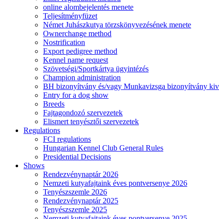
online alombejelentés menete
Teljesítményfüzet
Német Juhászkutya törzskönyvezésének menete
Ownerchange method
Nostrification
Export pedigree method
Kennel name request
Szövetségi/Sportkártya ügyintézés
Champion administration
BH bizonyítvány és/vagy Munkavizsga bizonyítvány kiv
Entry for a dog show
Breeds
Fajtagondozó szervezetek
Elismert tenyésztői szervezetek
Regulations
FCI regulations
Hungarian Kennel Club General Rules
Presidential Decisions
Shows
Rendezvénynaptár 2026
Nemzeti kutyafajtaink éves pontversenye 2026
Tenyészszemle 2026
Rendezvénynaptár 2025
Tenyészszemle 2025
Nemzeti kutyafajtaink éves pontversenye 2025