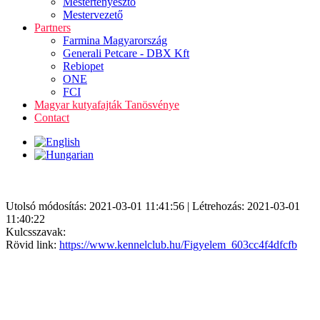
Mestertenyésztő
Mestervezető
Partners
Farmina Magyarország
Generali Petcare - DBX Kft
Rebiopet
ONE
FCI
Magyar kutyafajták Tanösvénye
Contact
Utolsó módosítás: 2021-03-01 11:41:56 | Létrehozás: 2021-03-01
11:40:22
Kulcsszavak:
Rövid link:
https://www.kennelclub.hu/Figyelem_603cc4f4dfcfb