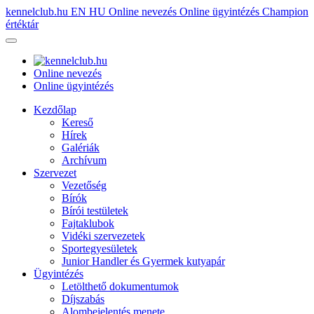
kennelclub.hu
EN
HU
Online nevezés
Online ügyintézés
Champion
értéktár
Online nevezés
Online ügyintézés
Kezdőlap
Kereső
Hírek
Galériák
Archívum
Szervezet
Vezetőség
Bírók
Bírói testületek
Fajtaklubok
Vidéki szervezetek
Sportegyesületek
Junior Handler és Gyermek kutyapár
Ügyintézés
Letölthető dokumentumok
Díjszabás
Alombejelentés menete