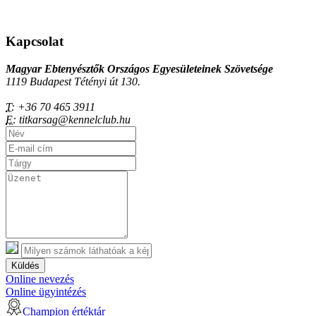
Kapcsolat
Magyar Ebtenyésztők Országos Egyesületeinek Szövetsége
1119 Budapest Tétényi út 130.
T:
+36 70 465 3911
E:
titkarsag@kennelclub.hu
Küldés
Online nevezés
Online ügyintézés
Champion értéktár