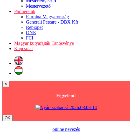
Mestertenyésztő
Mestervezető
Partnereink
Farmina Magyarország
Generali Petcare - DBX Kft
Rebiopet
ONE
FCI
Magyar kutyafajták Tanösvénye
Kapcsolat
×
Figyelem!
OK
online nevezés