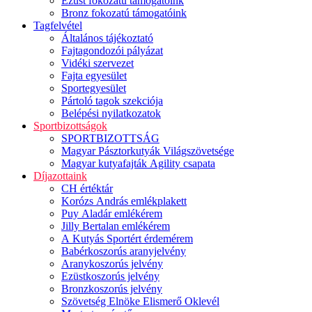
Ezüst fokozatú támogatóink
Bronz fokozatú támogatóink
Tagfelvétel
Általános tájékoztató
Fajtagondozói pályázat
Vidéki szervezet
Fajta egyesület
Sportegyesület
Pártoló tagok szekciója
Belépési nyilatkozatok
Sportbizottságok
SPORTBIZOTTSÁG
Magyar Pásztorkutyák Világszövetsége
Magyar kutyafajták Agility csapata
Díjazottaink
CH értéktár
Korózs András emlékplakett
Puy Aladár emlékérem
Jilly Bertalan emlékérem
A Kutyás Sportért érdemérem
Babérkoszorús aranyjelvény
Aranykoszorús jelvény
Ezüstkoszorús jelvény
Bronzkoszorús jelvény
Szövetség Elnöke Elismerő Oklevél