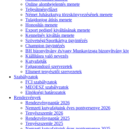
Online alombejelentés menete
Teljesítményfűzet
Német Juhászkutya törzskönyvezésének menete
Tulajdonjog átírás menete
Honosítás menete
Export pedigré kiváltásának menete
Kennelnév kiváltás menete
Szövetségi/Sportkártya ügyintézés
Champion ügyintézés
BH bizonyítvány és/vagy Munkavizsga bizonyítvány kiv
Kiállításra való nevezés
Kutyafajták
Fajtagondozó szervezetek
Elismert tenyésztői szervezetek
Szabályzatok
FCI szabályzatok
MEOESZ szabályzatok
Elnökségi határozatok
Rendezvények
Rendezvénynaptár 2026
Nemzeti kutyafajtaink éves pontversenye 2026
Tenyészszemle 2026
Rendezvénynaptár 2025
Tenyészszemle 2025
Nemzeti kutyafajtaink éves pontversenye 2025