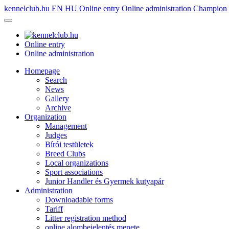
kennelclub.hu
EN
HU
Online entry
Online administration
Champion é
Online entry
Online administration
Homepage
Search
News
Gallery
Archive
Organization
Management
Judges
Bírói testületek
Breed Clubs
Local organizations
Sport associations
Junior Handler és Gyermek kutyapár
Administration
Downloadable forms
Tariff
Litter registration method
online alombejelentés menete