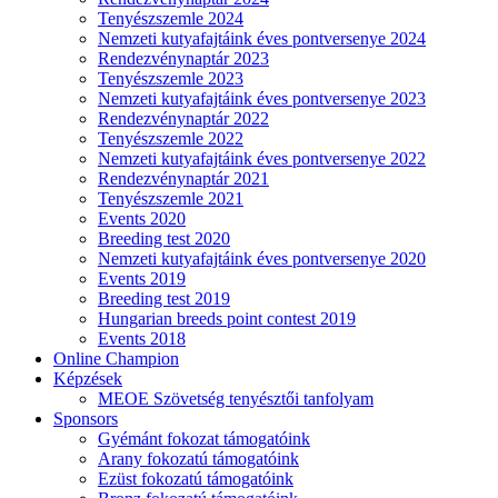
Tenyészszemle 2024
Nemzeti kutyafajtáink éves pontversenye 2024
Rendezvénynaptár 2023
Tenyészszemle 2023
Nemzeti kutyafajtáink éves pontversenye 2023
Rendezvénynaptár 2022
Tenyészszemle 2022
Nemzeti kutyafajtáink éves pontversenye 2022
Rendezvénynaptár 2021
Tenyészszemle 2021
Events 2020
Breeding test 2020
Nemzeti kutyafajtáink éves pontversenye 2020
Events 2019
Breeding test 2019
Hungarian breeds point contest 2019
Events 2018
Online Champion
Képzések
MEOE Szövetség tenyésztői tanfolyam
Sponsors
Gyémánt fokozat támogatóink
Arany fokozatú támogatóink
Ezüst fokozatú támogatóink