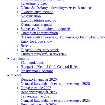
Teljesítményfüzet
Német Juhászkutya törzskönyvezésének menete
Ownerchange method
Nostrification
Export pedigree method
Kennel name request
Szövetségi/Sportkártya ügyintézés
Champion administration
BH bizonyítvány és/vagy Munkavizsga bizonyítvány kiv
Entry for a dog show
Breeds
Fajtagondozó szervezetek
Elismert tenyésztői szervezetek
Regulations
FCI regulations
Hungarian Kennel Club General Rules
Presidential Decisions
Shows
Rendezvénynaptár 2026
Nemzeti kutyafajtaink éves pontversenye 2026
Tenyészszemle 2026
Rendezvénynaptár 2025
Tenyészszemle 2025
Nemzeti kutyafajtaink éves pontversenye 2025
Rendezvénynaptár 2024