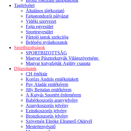
Bronz fokozatú támogatóink
Tagfelvétel
Általános tájékoztató
Fajtagondozói pályázat
Vidéki szervezet
Fajta egyesület
Sportegyesület
Pártoló tagok szekciója
Belépési nyilatkozatok
Sportbizottságok
SPORTBIZOTTSÁG
Magyar Pásztorkutyák Világszövetsége
Magyar kutyafajták Agility csapata
Díjazottaink
CH értéktár
Korózs András emlékplakett
Puy Aladár emlékérem
Jilly Bertalan emlékérem
A Kutyás Sportért érdemérem
Babérkoszorús aranyjelvény
Aranykoszorús jelvény
Ezüstkoszorús jelvény
Bronzkoszorús jelvény
Szövetség Elnöke Elismerő Oklevél
Mestertenyésztő