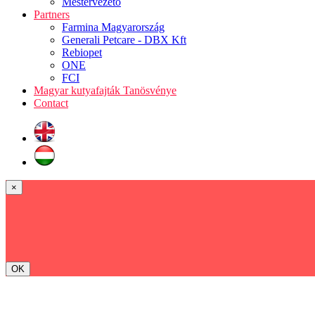
Mestervezető
Partners
Farmina Magyarország
Generali Petcare - DBX Kft
Rebiopet
ONE
FCI
Magyar kutyafajták Tanösvénye
Contact
×
OK