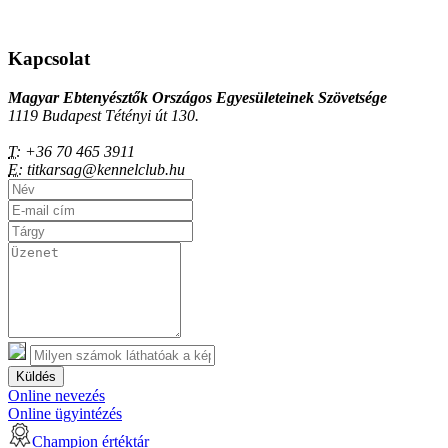
Kapcsolat
Magyar Ebtenyésztők Országos Egyesületeinek Szövetsége
1119 Budapest Tétényi út 130.
T:
+36 70 465 3911
E:
titkarsag@kennelclub.hu
Küldés
Online nevezés
Online ügyintézés
Champion értéktár