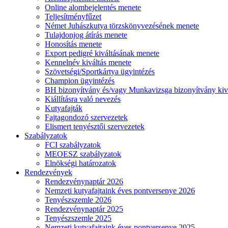
Online alombejelentés menete
Teljesítményfűzet
Német Juhászkutya törzskönyvezésének menete
Tulajdonjog átírás menete
Honosítás menete
Export pedigré kiváltásának menete
Kennelnév kiváltás menete
Szövetségi/Sportkártya ügyintézés
Champion ügyintézés
BH bizonyítvány és/vagy Munkavizsga bizonyítvány kiv
Kiállításra való nevezés
Kutyafajták
Fajtagondozó szervezetek
Elismert tenyésztői szervezetek
Szabályzatok
FCI szabályzatok
MEOESZ szabályzatok
Elnökségi határozatok
Rendezvények
Rendezvénynaptár 2026
Nemzeti kutyafajtaink éves pontversenye 2026
Tenyészszemle 2026
Rendezvénynaptár 2025
Tenyészszemle 2025
Nemzeti kutyafajtaink éves pontversenye 2025