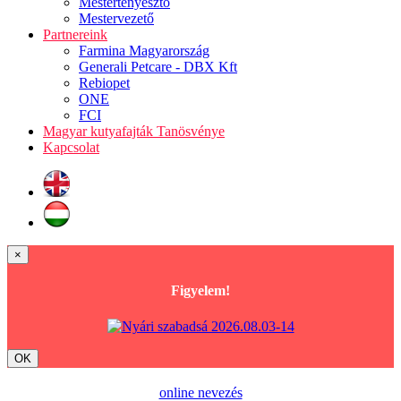
Mestertenyésztő
Mestervezető
Partnereink
Farmina Magyarország
Generali Petcare - DBX Kft
Rebiopet
ONE
FCI
Magyar kutyafajták Tanösvénye
Kapcsolat
×
Figyelem!
OK
online nevezés