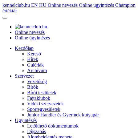
kennelclub.hu
EN
HU
Online nevezés
Online ügyintézés
Champion
értéktár
Online nevezés
Online ügyintézés
Kezdőlap
Kereső
Hírek
Galériák
Archívum
Szervezet
Vezetőség
Bírók
Bírói testületek
Fajtaklubok
Vidéki szervezetek
Sportegyesületek
Junior Handler és Gyermek kutyapár
Ügyintézés
Letölthető dokumentumok
Díjszabás
Alombejelentés menete