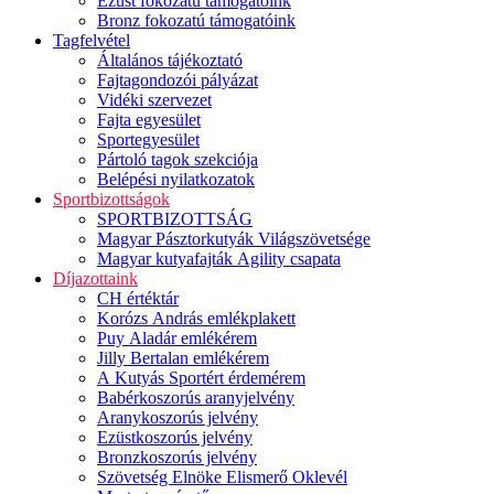
Ezüst fokozatú támogatóink
Bronz fokozatú támogatóink
Tagfelvétel
Általános tájékoztató
Fajtagondozói pályázat
Vidéki szervezet
Fajta egyesület
Sportegyesület
Pártoló tagok szekciója
Belépési nyilatkozatok
Sportbizottságok
SPORTBIZOTTSÁG
Magyar Pásztorkutyák Világszövetsége
Magyar kutyafajták Agility csapata
Díjazottaink
CH értéktár
Korózs András emlékplakett
Puy Aladár emlékérem
Jilly Bertalan emlékérem
A Kutyás Sportért érdemérem
Babérkoszorús aranyjelvény
Aranykoszorús jelvény
Ezüstkoszorús jelvény
Bronzkoszorús jelvény
Szövetség Elnöke Elismerő Oklevél