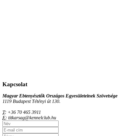
Kapcsolat
Magyar Ebtenyésztők Országos Egyesületeinek Szövetsége
1119 Budapest Tétényi út 130.
T:
+36 70 465 3911
E:
titkarsag@kennelclub.hu