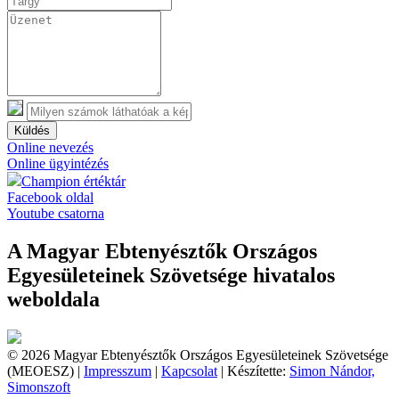
Küldés
Online nevezés
Online ügyintézés
Champion értéktár
Facebook oldal
Youtube csatorna
A Magyar Ebtenyésztők Országos
Egyesületeinek Szövetsége hivatalos
weboldala
© 2026 Magyar Ebtenyésztők Országos Egyesületeinek Szövetsége
(MEOESZ) |
Impresszum
|
Kapcsolat
| Készítette:
Simon Nándor,
Simonszoft