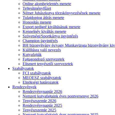
Online alombejelentés menete
Teljesítményfűzet
Német Juhászkutya törzskönyvezésének menete
Tulajdonjog átírás menete
Honosítás menete
Export pedigré kiváltásának menete
Kennelnév kiváltás menete
Szövetségi/Sportkártya ügyintézés
Champion ügyintézés
BH bizonyítvány és/vagy Munkavizsga bizonyítvány kiv
Kiállításra való nevezés
Kutyafajták
Fajtagondozó szervezetek
Elismert tenyésztői szervezetek
Szabályzatok
FCI szabályzatok
MEOESZ szabályzatok
Elnökségi határozatok
Rendezvények
Rendezvénynaptár 2026
Nemzeti kutyafajtaink éves pontversenye 2026
Tenyészszemle 2026
Rendezvénynaptár 2025
Tenyészszemle 2025
Nemzeti kutyafajtaink éves pontversenye 2025