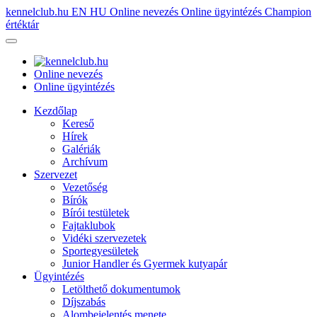
kennelclub.hu
EN
HU
Online nevezés
Online ügyintézés
Champion
értéktár
Online nevezés
Online ügyintézés
Kezdőlap
Kereső
Hírek
Galériák
Archívum
Szervezet
Vezetőség
Bírók
Bírói testületek
Fajtaklubok
Vidéki szervezetek
Sportegyesületek
Junior Handler és Gyermek kutyapár
Ügyintézés
Letölthető dokumentumok
Díjszabás
Alombejelentés menete