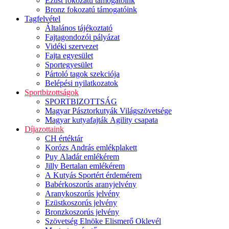
Ezüst fokozatú támogatóink
Bronz fokozatú támogatóink
Tagfelvétel
Általános tájékoztató
Fajtagondozói pályázat
Vidéki szervezet
Fajta egyesület
Sportegyesület
Pártoló tagok szekciója
Belépési nyilatkozatok
Sportbizottságok
SPORTBIZOTTSÁG
Magyar Pásztorkutyák Világszövetsége
Magyar kutyafajták Agility csapata
Díjazottaink
CH értéktár
Korózs András emlékplakett
Puy Aladár emlékérem
Jilly Bertalan emlékérem
A Kutyás Sportért érdemérem
Babérkoszorús aranyjelvény
Aranykoszorús jelvény
Ezüstkoszorús jelvény
Bronzkoszorús jelvény
Szövetség Elnöke Elismerő Oklevél