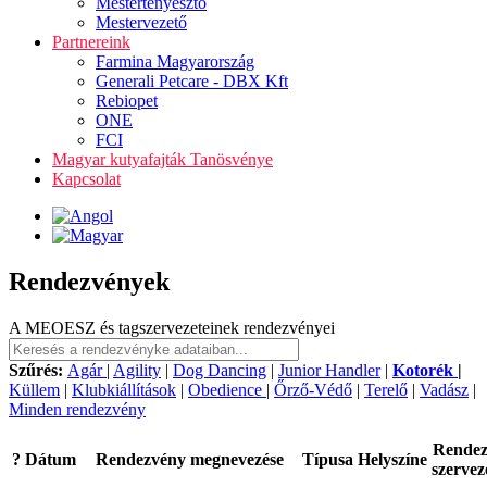
Mestertenyésztő
Mestervezető
Partnereink
Farmina Magyarország
Generali Petcare - DBX Kft
Rebiopet
ONE
FCI
Magyar kutyafajták Tanösvénye
Kapcsolat
Rendezvények
A MEOESZ és tagszervezeteinek rendezvényei
Szűrés:
Agár
|
Agility
|
Dog Dancing
|
Junior Handler
|
Kotorék
|
Küllem
|
Klubkiállítások
|
Obedience
|
Őrző-Védő
|
Terelő
|
Vadász
|
Minden rendezvény
Rende
?
Dátum
Rendezvény megnevezése
Típusa
Helyszíne
szervez