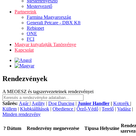
Mestertenyésztő
Mestervezető
Partnereink
Farmina Magyarország
Generali Petcare - DBX Kft
Rebiopet
ONE
FCI
Magyar kutyafajták Tanösvénye
Kapcsolat
Rendezvények
A MEOESZ és tagszervezeteinek rendezvényei
Szűrés:
Agár
|
Agility
|
Dog Dancing
|
Junior Handler
|
Kotorék
|
Küllem
|
Klubkiállítások
|
Obedience
|
Őrző-Védő
|
Terelő
|
Vadász
|
Minden rendezvény
Rende
?
Dátum
Rendezvény megnevezése
Típusa
Helyszíne
szervez