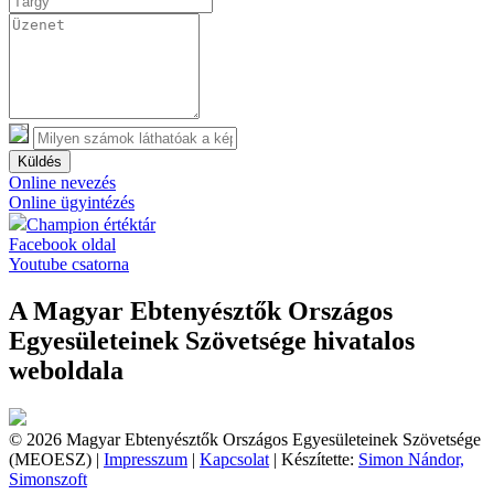
Küldés
Online nevezés
Online ügyintézés
Champion értéktár
Facebook oldal
Youtube csatorna
A Magyar Ebtenyésztők Országos
Egyesületeinek Szövetsége hivatalos
weboldala
© 2026 Magyar Ebtenyésztők Országos Egyesületeinek Szövetsége
(MEOESZ) |
Impresszum
|
Kapcsolat
| Készítette:
Simon Nándor,
Simonszoft