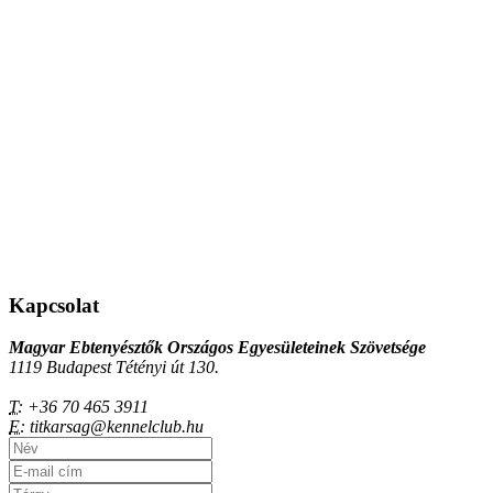
Kapcsolat
Magyar Ebtenyésztők Országos Egyesületeinek Szövetsége
1119 Budapest Tétényi út 130.
T:
+36 70 465 3911
E:
titkarsag@kennelclub.hu