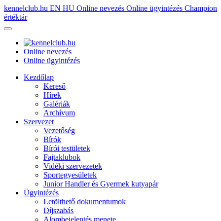
kennelclub.hu
EN
HU
Online nevezés
Online ügyintézés
Champion
értéktár
Online nevezés
Online ügyintézés
Kezdőlap
Kereső
Hírek
Galériák
Archívum
Szervezet
Vezetőség
Bírók
Bírói testületek
Fajtaklubok
Vidéki szervezetek
Sportegyesületek
Junior Handler és Gyermek kutyapár
Ügyintézés
Letölthető dokumentumok
Díjszabás
Alombejelentés menete