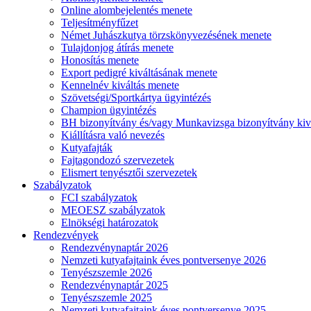
Online alombejelentés menete
Teljesítményfűzet
Német Juhászkutya törzskönyvezésének menete
Tulajdonjog átírás menete
Honosítás menete
Export pedigré kiváltásának menete
Kennelnév kiváltás menete
Szövetségi/Sportkártya ügyintézés
Champion ügyintézés
BH bizonyítvány és/vagy Munkavizsga bizonyítvány kiv
Kiállításra való nevezés
Kutyafajták
Fajtagondozó szervezetek
Elismert tenyésztői szervezetek
Szabályzatok
FCI szabályzatok
MEOESZ szabályzatok
Elnökségi határozatok
Rendezvények
Rendezvénynaptár 2026
Nemzeti kutyafajtaink éves pontversenye 2026
Tenyészszemle 2026
Rendezvénynaptár 2025
Tenyészszemle 2025
Nemzeti kutyafajtaink éves pontversenye 2025