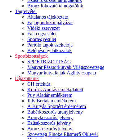
Ezüst fokozatú támogatóink
Bronz fokozatú támogatóink
Tagfelvétel
Általános tájékoztató
Fajtagondozói pályázat
Vidéki szervezet
Fajta egyesület
Sportegyesület
Pártoló tagok szekciója
Belépési nyilatkozatok
Sportbizottságok
SPORTBIZOTTSÁG
Magyar Pásztorkutyák Világszövetsége
Magyar kutyafajták Agility csapata
Díjazottaink
CH értéktár
Korózs András emlékplakett
Puy Aladár emlékérem
Jilly Bertalan emlékérem
A Kutyás Sportért érdemérem
Babérkoszorús aranyjelvény
Aranykoszorús jelvény
Ezüstkoszorús jelvény
Bronzkoszorús jelvény
Szövetség Elnöke Elismerő Oklevél