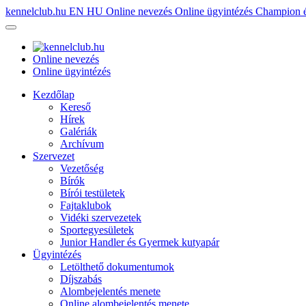
kennelclub.hu
EN
HU
Online nevezés
Online ügyintézés
Champion é
Online nevezés
Online ügyintézés
Kezdőlap
Kereső
Hírek
Galériák
Archívum
Szervezet
Vezetőség
Bírók
Bírói testületek
Fajtaklubok
Vidéki szervezetek
Sportegyesületek
Junior Handler és Gyermek kutyapár
Ügyintézés
Letölthető dokumentumok
Díjszabás
Alombejelentés menete
Online alombejelentés menete