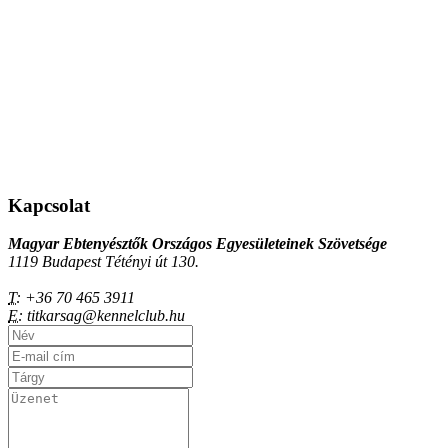
Kapcsolat
Magyar Ebtenyésztők Országos Egyesületeinek Szövetsége
1119 Budapest Tétényi út 130.
T:
+36 70 465 3911
E:
titkarsag@kennelclub.hu