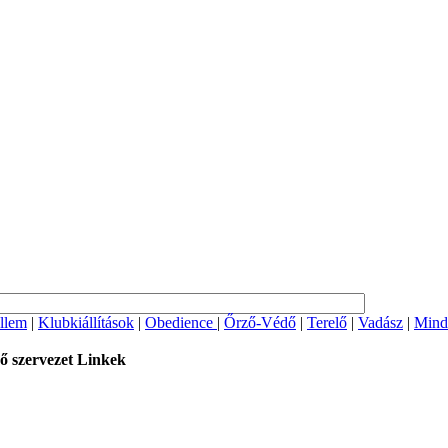
llem
|
Klubkiállítások
|
Obedience
|
Őrző-Védő
|
Terelő
|
Vadász
|
Mind
ő szervezet
Linkek