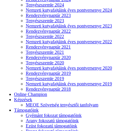
Tenyészszemle 2024
Nemzeti kutyafajtáink éves pontversenye 2024
Rendezvénynaptár 2023
Tenyészszemle 2023
Nemzeti kutyafajtáink éves pontversenye 2023
Rendezvénynaptár 2022
Tenyészszemle 2022
Nemzeti kutyafajtáink éves pontversenye 2022
Rendezvénynaptár 2021
Tenyészszemle 2021
Rendezvénynaptár 2020
Tenyészszemle 2020
Nemzeti kutyafajtáink éves pontversenye 2020
Rendezvénynaptár 2019
Tenyészszemle 2019
Nemzeti kutyafajtáink éves pontversenye 2019
Rendezvénynaptár 2018
Online Champion
Képzések
MEOE Szövetség tenyésztői tanfolyam
Támogatóink
Gyémánt fokozat támogatóink
Arany fokozatú támogatóink
Ezüst fokozatú támogatóink