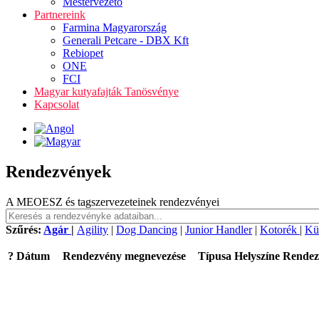
Mestervezető
Partnereink
Farmina Magyarország
Generali Petcare - DBX Kft
Rebiopet
ONE
FCI
Magyar kutyafajták Tanösvénye
Kapcsolat
Rendezvények
A MEOESZ és tagszervezeteinek rendezvényei
Szűrés:
Agár
|
Agility
|
Dog Dancing
|
Junior Handler
|
Kotorék
|
Kü
?
Dátum
Rendezvény megnevezése
Típusa
Helyszíne
Rendez