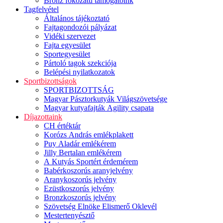
Bronz fokozatú támogatóink
Tagfelvétel
Általános tájékoztató
Fajtagondozói pályázat
Vidéki szervezet
Fajta egyesület
Sportegyesület
Pártoló tagok szekciója
Belépési nyilatkozatok
Sportbizottságok
SPORTBIZOTTSÁG
Magyar Pásztorkutyák Világszövetsége
Magyar kutyafajták Agility csapata
Díjazottaink
CH értéktár
Korózs András emlékplakett
Puy Aladár emlékérem
Jilly Bertalan emlékérem
A Kutyás Sportért érdemérem
Babérkoszorús aranyjelvény
Aranykoszorús jelvény
Ezüstkoszorús jelvény
Bronzkoszorús jelvény
Szövetség Elnöke Elismerő Oklevél
Mestertenyésztő