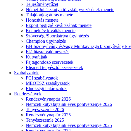
Teljesítményfűzet
Német Juhászkutya törzskönyvezésének menete
Tulajdonjog átírás menete
Honosítás menete
Export pedigré kiváltásának menete
Kennelnév kiváltás menete
Szövetségi/Sportkártya ügyintézés
Champion ügyintézés
BH bizonyítvány és/vagy Munkavizsga bizonyítvány kiv
Kiállításra való nevezés
Kutyafajták
Fajtagondozó szervezetek
Elismert tenyésztői szervezetek
Szabályzatok
FCI szabályzatok
MEOESZ szabályzatok
Elnökségi határozatok
Rendezvények
Rendezvénynaptár 2026
Nemzeti kutyafajtaink éves pontversenye 2026
Tenyészszemle 2026
Rendezvénynaptár 2025
Tenyészszemle 2025
Nemzeti kutyafajtaink éves pontversenye 2025
Rendezvénynaptár 2024