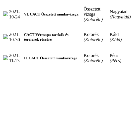
Összetett
2021-
Nagyatád
vizsga
VI. CACT Összetett munkavizsga
10-24
(Nagyatád)
(Kotorék )
2021-
Kotorék
Káld
CACT Vércsapa tacskók és
10-30
(Kotorék )
(Káld)
terrierek részére
2021-
Kotorék
Pécs
II. CACT Összetett munkavizsga
11-13
(Kotorék )
(Pécs)