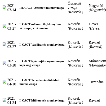
Összetett
2021-
Nagyatád
vizsga
III. CACT Összetett munkavizsga
03-14
(Nagyatád)
(Kotorék )
2021-
Kotorék
Heves
I. CACT műkotorék, könnyített
03-27
(Kotorék )
(Heves)
vércsapa, vízi munka
2021-
Kotorék
Ravazd
I. CACT Vaddisznós munkavizsga
03-27
(Kotorék )
(Ravazd)
2021-
Kotorék
Mórahalom
I. CACT Nyúlhajtás, nyomhangos
03-28
(Kotorék )
(Mórahalo
képesség vizsga
2021-
Kotorék
I. CACT Természetes földalatti
Tiszanána
04-10
(Kotorék )
munkavizsga
2021-
Kotorék
Ravazd
I. CACT Műkotorék munkavizsga
04-24
(Kotorék )