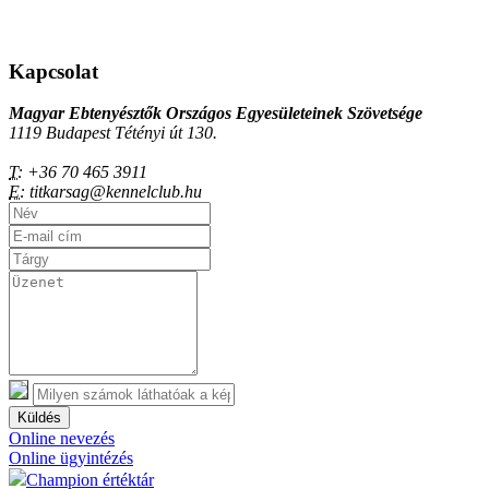
Kapcsolat
Magyar Ebtenyésztők Országos Egyesületeinek Szövetsége
1119 Budapest Tétényi út 130.
T:
+36 70 465 3911
E:
titkarsag@kennelclub.hu
Küldés
Online nevezés
Online ügyintézés
Champion értéktár