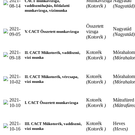
2021-
Munkavizsga
Nagyatád
CACT munkavizsga,
08-14
(Kotorék )
(Nagyatád)
vaddisznóhajtás, földalatti
munkavizsga, vízimunka
Összetett
2021-
Nagyatád
vizsga
V. CACT Összetett munkavizsga
09-05
(Nagyatád)
(Kotorék )
2021-
Kotorék
Mórahalom
II. CACT Műkotorék, vaddisznó,
09-18
(Kotorék )
(Mórahalo
vízi munka
2021-
Kotorék
Mórahalom
II. CACT Műkotorék, vércsapa,
10-02
(Kotorék )
(Mórahalo
vízi munka
2021-
Kotorék
Mátrafüred
I. CACT Összetett munkavizsga
10-10
(Kotorék )
(Mátrafüre
2021-
Kotorék
Heves
III. CACT Műkotorék, vaddisznó,
10-16
(Kotorék )
(Heves)
vízi munka