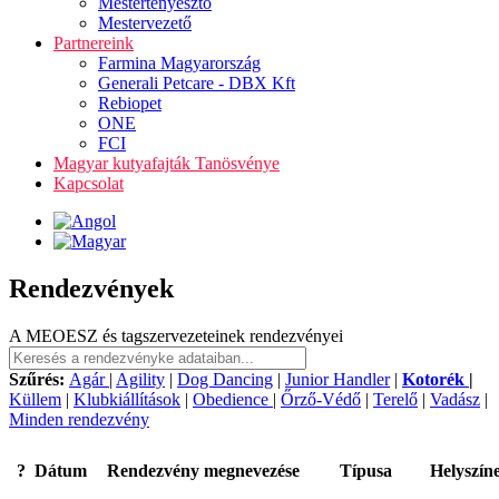
Mestertenyésztő
Mestervezető
Partnereink
Farmina Magyarország
Generali Petcare - DBX Kft
Rebiopet
ONE
FCI
Magyar kutyafajták Tanösvénye
Kapcsolat
Rendezvények
A MEOESZ és tagszervezeteinek rendezvényei
Szűrés:
Agár
|
Agility
|
Dog Dancing
|
Junior Handler
|
Kotorék
|
Küllem
|
Klubkiállítások
|
Obedience
|
Őrző-Védő
|
Terelő
|
Vadász
|
Minden rendezvény
?
Dátum
Rendezvény megnevezése
Típusa
Helyszín