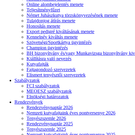
Online alombejelentés menete
Teljesítményfűzet
Német Juhászkutya törzskönyvezésének menete
Tulajdonjog átírás menete
Honosítás menete
Export pedigré kiváltásának menete
Kennelnév kiváltás menete
Szövetségi/Sportkártya ügyintézés
Champion ügyintézés
BH bizonyítvány és/vagy Munkavizsga bizonyítvány kiv
Kiállításra való nevezés
Kutyafajták
Fajtagondozó szervezetek
Elismert tenyésztői szervezetek
Szabályzatok
FCI szabályzatok
MEOESZ szabályzatok
Elnökségi határozatok
Rendezvények
Rendezvénynaptár 2026
Nemzeti kutyafajtaink éves pontversenye 2026
Tenyészszemle 2026
Rendezvénynaptár 2025
Tenyészszemle 2025
Nemzeti kutyafajtaink éves pontversenye 2025