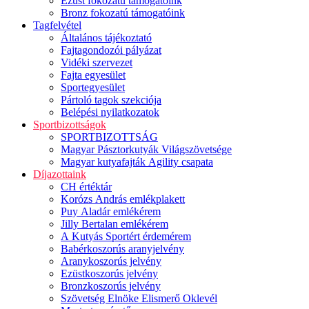
Ezüst fokozatú támogatóink
Bronz fokozatú támogatóink
Tagfelvétel
Általános tájékoztató
Fajtagondozói pályázat
Vidéki szervezet
Fajta egyesület
Sportegyesület
Pártoló tagok szekciója
Belépési nyilatkozatok
Sportbizottságok
SPORTBIZOTTSÁG
Magyar Pásztorkutyák Világszövetsége
Magyar kutyafajták Agility csapata
Díjazottaink
CH értéktár
Korózs András emlékplakett
Puy Aladár emlékérem
Jilly Bertalan emlékérem
A Kutyás Sportért érdemérem
Babérkoszorús aranyjelvény
Aranykoszorús jelvény
Ezüstkoszorús jelvény
Bronzkoszorús jelvény
Szövetség Elnöke Elismerő Oklevél