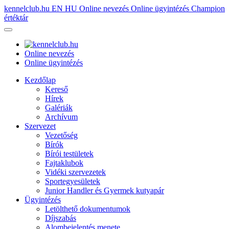
kennelclub.hu
EN
HU
Online nevezés
Online ügyintézés
Champion
értéktár
Online nevezés
Online ügyintézés
Kezdőlap
Kereső
Hírek
Galériák
Archívum
Szervezet
Vezetőség
Bírók
Bírói testületek
Fajtaklubok
Vidéki szervezetek
Sportegyesületek
Junior Handler és Gyermek kutyapár
Ügyintézés
Letölthető dokumentumok
Díjszabás
Alombejelentés menete