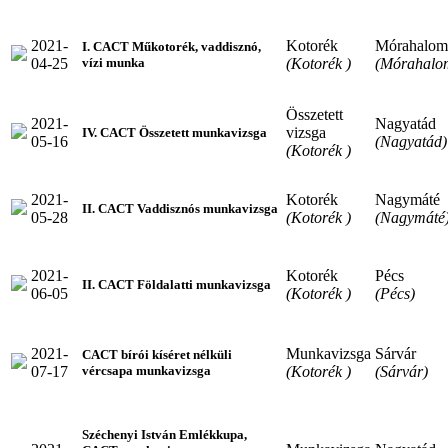
2021-
Kotorék
Mórahalom
I. CACT Műkotorék, vaddisznó,
04-25
(Kotorék )
(Mórahalo
vízi munka
Összetett
2021-
Nagyatád
vizsga
IV. CACT Összetett munkavizsga
05-16
(Nagyatád)
(Kotorék )
2021-
Kotorék
Nagymáté
II. CACT Vaddisznós munkavizsga
05-28
(Kotorék )
(Nagymáté
2021-
Kotorék
Pécs
II. CACT Földalatti munkavizsga
06-05
(Kotorék )
(Pécs)
2021-
Munkavizsga
Sárvár
CACT bírói kíséret nélküli
07-17
(Kotorék )
(Sárvár)
vércsapa munkavizsga
Széchenyi István Emlékkupa,