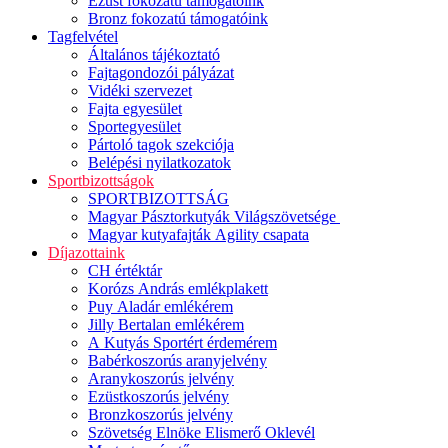
Ezüst fokozatú támogatóink
Bronz fokozatú támogatóink
Tagfelvétel
Általános tájékoztató
Fajtagondozói pályázat
Vidéki szervezet
Fajta egyesület
Sportegyesület
Pártoló tagok szekciója
Belépési nyilatkozatok
Sportbizottságok
SPORTBIZOTTSÁG
Magyar Pásztorkutyák Világszövetsége
Magyar kutyafajták Agility csapata
Díjazottaink
CH értéktár
Korózs András emlékplakett
Puy Aladár emlékérem
Jilly Bertalan emlékérem
A Kutyás Sportért érdemérem
Babérkoszorús aranyjelvény
Aranykoszorús jelvény
Ezüstkoszorús jelvény
Bronzkoszorús jelvény
Szövetség Elnöke Elismerő Oklevél