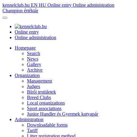
kennelclub.hu
EN
HU
Online entry
Online administration
Champion értéktár
Online entry
Online administration
Homepage
Search
News
Gallery
Archive
Organization
Management
Judges
Bírói testületek
Breed Clubs
Local organizations
Sport associations
Junior Handler és Gyermek kutyapár
Administration
Downloadable forms
Tariff
Litter registration method