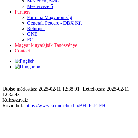
Mestertenyésztő
Mestervezető
Partners
Farmina Magyarország
Generali Petcare - DBX Kft
Rebiopet
ONE
FCI
Magyar kutyafajták Tanösvénye
Contact
Utolsó módosítás: 2025-02-11 12:38:01 | Létrehozás: 2025-02-11
12:32:43
Kulcsszavak:
Rövid link:
https://www.kennelclub.hu/BH_IGP_FH