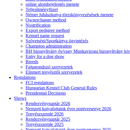
online alombejelentés menete
Teljesítményfüzet
Német Juhászkutya törzskönyvezésének menete
Ownerchange method
Nostrification
Export pedigree method
Kennel name request
Szövetségi/Sportkártya ügyintézés
Champion administration
BH bizonyítvány és/vagy Munkavizsga bizonyítvány kiv
Entry for a dog show
Breeds
Fajtagondozó szervezetek
Elismert tenyésztői szervezetek
Regulations
FCI regulations
Hungarian Kennel Club General Rules
Presidential Decisions
Shows
Rendezvénynaptár 2026
Nemzeti kutyafajtaink éves pontversenye 2026
Tenyészszemle 2026
Rendezvénynaptár 2025
Tenyészszemle 2025
Nemzeti kutyafajtaink éves pontversenye 2025