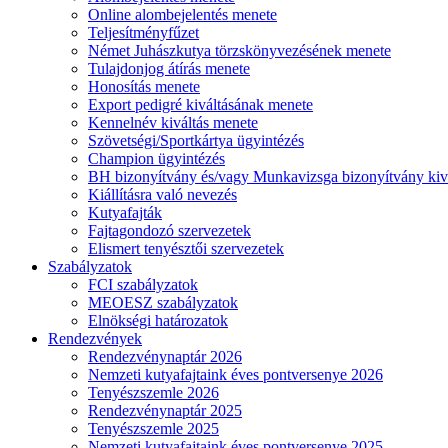
Online alombejelentés menete
Teljesítményfűzet
Német Juhászkutya törzskönyvezésének menete
Tulajdonjog átírás menete
Honosítás menete
Export pedigré kiváltásának menete
Kennelnév kiváltás menete
Szövetségi/Sportkártya ügyintézés
Champion ügyintézés
BH bizonyítvány és/vagy Munkavizsga bizonyítvány kiv
Kiállításra való nevezés
Kutyafajták
Fajtagondozó szervezetek
Elismert tenyésztői szervezetek
Szabályzatok
FCI szabályzatok
MEOESZ szabályzatok
Elnökségi határozatok
Rendezvények
Rendezvénynaptár 2026
Nemzeti kutyafajtaink éves pontversenye 2026
Tenyészszemle 2026
Rendezvénynaptár 2025
Tenyészszemle 2025
Nemzeti kutyafajtaink éves pontversenye 2025