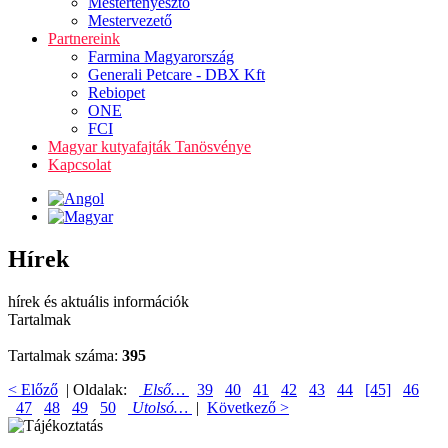
Mestertenyésztő
Mestervezető
Partnereink
Farmina Magyarország
Generali Petcare - DBX Kft
Rebiopet
ONE
FCI
Magyar kutyafajták Tanösvénye
Kapcsolat
Hírek
hírek és aktuális információk
Tartalmak
Tartalmak száma:
395
< Előző
| Oldalak:
Első…
39
40
41
42
43
44
[45]
46
47
48
49
50
Utolsó…
|
Következő >