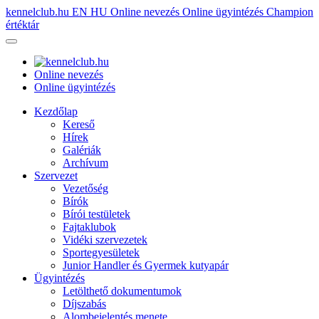
kennelclub.hu
EN
HU
Online nevezés
Online ügyintézés
Champion
értéktár
Online nevezés
Online ügyintézés
Kezdőlap
Kereső
Hírek
Galériák
Archívum
Szervezet
Vezetőség
Bírók
Bírói testületek
Fajtaklubok
Vidéki szervezetek
Sportegyesületek
Junior Handler és Gyermek kutyapár
Ügyintézés
Letölthető dokumentumok
Díjszabás
Alombejelentés menete