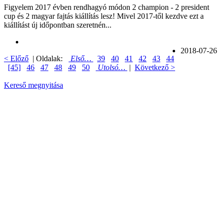
Figyelem 2017 évben rendhagyó módon 2 champion - 2 president
cup és 2 magyar fajtás kiállítás lesz! Mivel 2017-től kezdve ezt a
kiállítást új időpontban szeretnén...
2018-07-26
< Előző
| Oldalak:
Első…
39
40
41
42
43
44
[45]
46
47
48
49
50
Utolsó…
|
Következő >
Kereső megnyitása