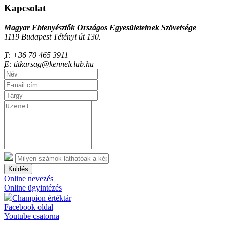
Kapcsolat
Magyar Ebtenyésztők Országos Egyesületeinek Szövetsége
1119 Budapest Tétényi út 130.
T:
+36 70 465 3911
E:
titkarsag@kennelclub.hu
Küldés
Online nevezés
Online ügyintézés
Champion értéktár
Facebook oldal
Youtube csatorna