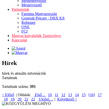
Mestertenyésztő
Mestervezető
Partnereink
Farmina Magyarország
Generali Petcare - DBX Kft
Rebiopet
ONE
FCI
Magyar kutyafajták Tanösvénye
Kapcsolat
Hírek
hírek és aktuális információk
Tartalmak
Tartalmak száma:
395
< Előző
| Oldalak:
Első…
10
11
12
13
14
15
[16]
17
18
19
20
21
22
Utolsó…
|
Következő >