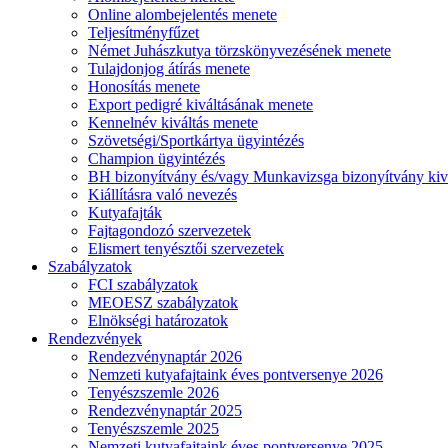
Online alombejelentés menete
Teljesítményfűzet
Német Juhászkutya törzskönyvezésének menete
Tulajdonjog átírás menete
Honosítás menete
Export pedigré kiváltásának menete
Kennelnév kiváltás menete
Szövetségi/Sportkártya ügyintézés
Champion ügyintézés
BH bizonyítvány és/vagy Munkavizsga bizonyítvány kiv
Kiállításra való nevezés
Kutyafajták
Fajtagondozó szervezetek
Elismert tenyésztői szervezetek
Szabályzatok
FCI szabályzatok
MEOESZ szabályzatok
Elnökségi határozatok
Rendezvények
Rendezvénynaptár 2026
Nemzeti kutyafajtaink éves pontversenye 2026
Tenyészszemle 2026
Rendezvénynaptár 2025
Tenyészszemle 2025
Nemzeti kutyafajtaink éves pontversenye 2025