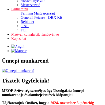
Mestertenyésztő
Mestervezető
Partnereink
Farmina Magyarország
Generali Petcare - DBX Kft
Rebiopet
ONE
FCI
Magyar kutyafajták Tanösvénye
Kapcsolat
Ünnepi munkarend
Tisztelt Ügyfeleink!
MEOE Szövetség személyes ügyfélszolgálata ünnepi
munkarendje és alombejelentések időpontjai:
Tájékoztatjuk Önöket, hogy a
2024. november 8. péntekig