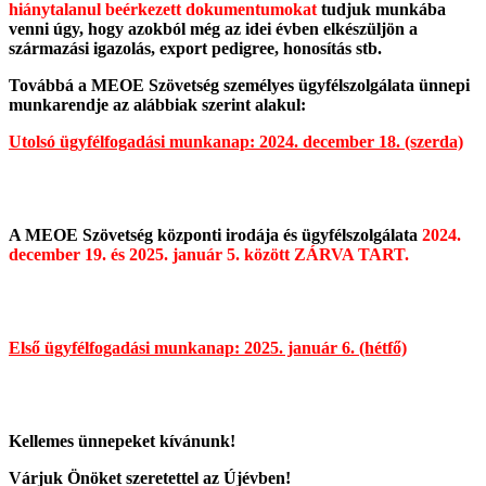
hiánytalanul beérkezett dokumentumokat
tudjuk munkába
venni úgy, hogy azokból még az idei évben elkészüljön a
származási igazolás, export pedigree, honosítás stb.
Továbbá a MEOE Szövetség személyes ügyfélszolgálata ünnepi
munkarendje az alábbiak szerint alakul:
Utolsó ügyfélfogadási munkanap: 2024. december 18. (szerda)
A MEOE Szövetség központi irodája és ügyfélszolgálata
2024.
december 19. és 2025. január 5. között ZÁRVA TART.
Első ügyfélfogadási munkanap: 2025. január 6. (hétfő)
Kellemes ünnepeket kívánunk!
Várjuk Önöket szeretettel az Újévben!