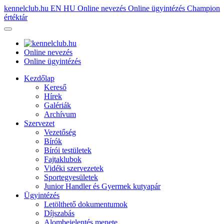
kennelclub.hu
EN
HU
Online nevezés
Online ügyintézés
Champion
értéktár
Online nevezés
Online ügyintézés
Kezdőlap
Kereső
Hírek
Galériák
Archívum
Szervezet
Vezetőség
Bírók
Bírói testületek
Fajtaklubok
Vidéki szervezetek
Sportegyesületek
Junior Handler és Gyermek kutyapár
Ügyintézés
Letölthető dokumentumok
Díjszabás
Alombejelentés menete