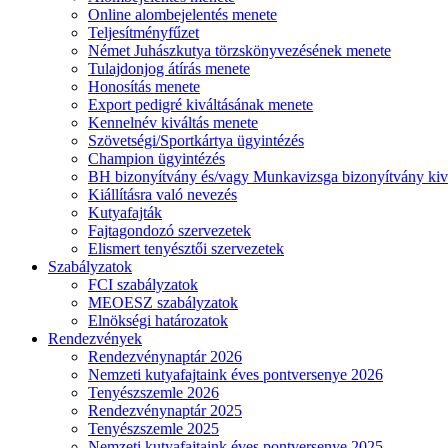
Online alombejelentés menete
Teljesítményfűzet
Német Juhászkutya törzskönyvezésének menete
Tulajdonjog átírás menete
Honosítás menete
Export pedigré kiváltásának menete
Kennelnév kiváltás menete
Szövetségi/Sportkártya ügyintézés
Champion ügyintézés
BH bizonyítvány és/vagy Munkavizsga bizonyítvány kiv
Kiállításra való nevezés
Kutyafajták
Fajtagondozó szervezetek
Elismert tenyésztői szervezetek
Szabályzatok
FCI szabályzatok
MEOESZ szabályzatok
Elnökségi határozatok
Rendezvények
Rendezvénynaptár 2026
Nemzeti kutyafajtaink éves pontversenye 2026
Tenyészszemle 2026
Rendezvénynaptár 2025
Tenyészszemle 2025
Nemzeti kutyafajtaink éves pontversenye 2025