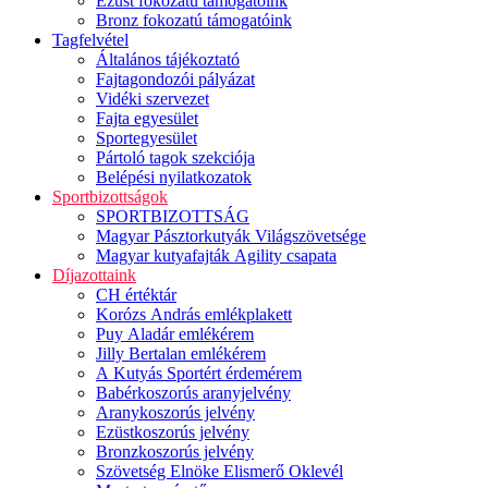
Ezüst fokozatú támogatóink
Bronz fokozatú támogatóink
Tagfelvétel
Általános tájékoztató
Fajtagondozói pályázat
Vidéki szervezet
Fajta egyesület
Sportegyesület
Pártoló tagok szekciója
Belépési nyilatkozatok
Sportbizottságok
SPORTBIZOTTSÁG
Magyar Pásztorkutyák Világszövetsége
Magyar kutyafajták Agility csapata
Díjazottaink
CH értéktár
Korózs András emlékplakett
Puy Aladár emlékérem
Jilly Bertalan emlékérem
A Kutyás Sportért érdemérem
Babérkoszorús aranyjelvény
Aranykoszorús jelvény
Ezüstkoszorús jelvény
Bronzkoszorús jelvény
Szövetség Elnöke Elismerő Oklevél