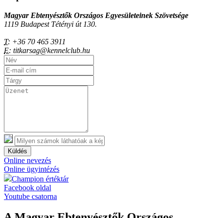
Magyar Ebtenyésztők Országos Egyesületeinek Szövetsége
1119 Budapest Tétényi út 130.
T:
+36 70 465 3911
E:
titkarsag@kennelclub.hu
Küldés
Online nevezés
Online ügyintézés
Champion értéktár
Facebook oldal
Youtube csatorna
A Magyar Ebtenyésztők Országos