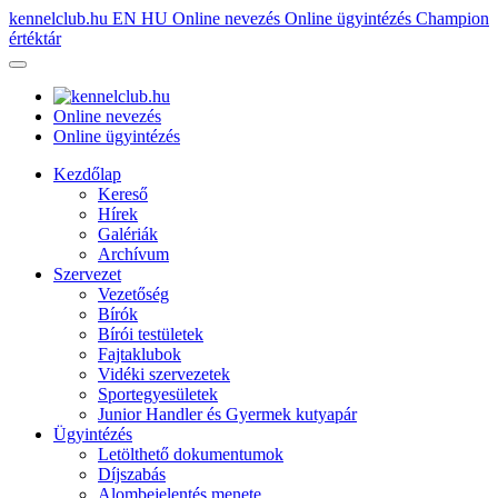
kennelclub.hu
EN
HU
Online nevezés
Online ügyintézés
Champion
értéktár
Online nevezés
Online ügyintézés
Kezdőlap
Kereső
Hírek
Galériák
Archívum
Szervezet
Vezetőség
Bírók
Bírói testületek
Fajtaklubok
Vidéki szervezetek
Sportegyesületek
Junior Handler és Gyermek kutyapár
Ügyintézés
Letölthető dokumentumok
Díjszabás
Alombejelentés menete