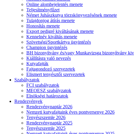
Online alombejelentés menete
Teljesítményfűzet
Német Juhászkutya törzskönyvezésének menete
Tulajdonjog átírás menete
Honosítás menete
Export pedigré kiváltásának menete
Kennelnév kiváltás menete
Szövetségi/Sportkártya ügyintézés
Champion ügyintézés
BH bizonyítvány és/vagy Munkavizsga bizonyítvány kiv
Kiállításra való nevezés
Kutyafajták
Fajtagondozó szervezetek
Elismert tenyésztői szervezetek
Szabályzatok
FCI szabályzatok
MEOESZ szabályzatok
Elnökségi határozatok
Rendezvények
Rendezvénynaptár 2026
Nemzeti kutyafajtaink éves pontversenye 2026
Tenyészszemle 2026
Rendezvénynaptár 2025
Tenyészszemle 2025
Nemzeti kutyafajtaink éves pontversenye 2025