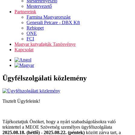
Mestertenyésztő
Mestervezető
Partnereink
Farmina Magyarország
Generali Petcare - DBX Kft
Rebiopet
ONE
FCI
Magyar kutyafajták Tanösvénye
Kapcsolat
Ügyfélszolgálati közlemény
Tisztelt Ügyfeleink!
Tájékoztatjuk Önöket, hogy a nyári szabadságolásokra való
tekintettel a MEOE Szövetség személyes ügyfélszolgálata
2025.08.18. (hétfő) - 2025.08.22. (péntek)
között zárva tart, a