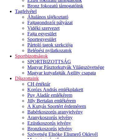
Ezüst fokozatú támogatóink
Bronz fokozatú támogatóink
Tagfelvétel
Általános tájékoztató
Fajtagondozói pályázat
Vidéki szervezet
Fajta egyesület
Sportegyesület
Pártoló tagok szekciója
Belépési nyilatkozatok
Sportbizottságok
SPORTBIZOTTSÁG
Magyar Pásztorkutyák Világszövetsége
Magyar kutyafajták Agility csapata
Díjazottaink
CH értéktár
Korózs András emlékplakett
Puy Aladár emlékérem
Jilly Bertalan emlékérem
A Kutyás Sportért érdemérem
Babérkoszorús aranyjelvény
Aranykoszorús jelvény
Ezüstkoszorús jelvény
Bronzkoszorús jelvény
Szövetség Elnöke Elismerő Oklevél