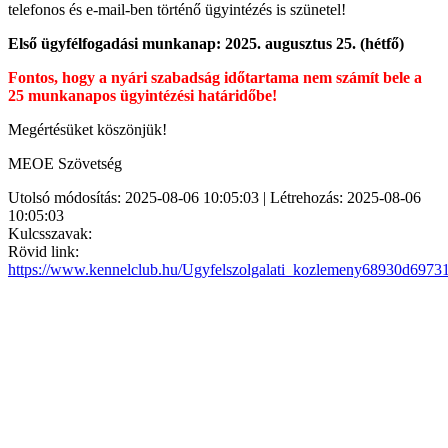
telefonos és e-mail-ben történő ügyintézés is szünetel!
Első ügyfélfogadási munkanap: 2025. augusztus 25. (hétfő)
Fontos, hogy a nyári szabadság időtartama nem számít bele a
25 munkanapos ügyintézési határidőbe!
Megértésüket köszönjük!
MEOE Szövetség
Utolsó módosítás: 2025-08-06 10:05:03 | Létrehozás: 2025-08-06
10:05:03
Kulcsszavak:
Rövid link:
https://www.kennelclub.hu/Ugyfelszolgalati_kozlemeny68930d6973