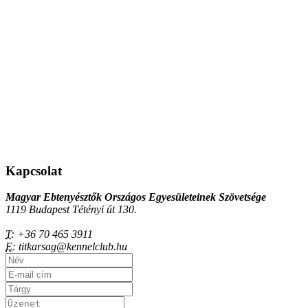
Kapcsolat
Magyar Ebtenyésztők Országos Egyesületeinek Szövetsége
1119 Budapest Tétényi út 130.
T:
+36 70 465 3911
E:
titkarsag@kennelclub.hu