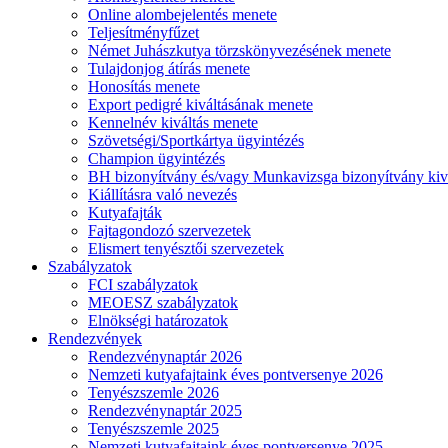
Online alombejelentés menete
Teljesítményfűzet
Német Juhászkutya törzskönyvezésének menete
Tulajdonjog átírás menete
Honosítás menete
Export pedigré kiváltásának menete
Kennelnév kiváltás menete
Szövetségi/Sportkártya ügyintézés
Champion ügyintézés
BH bizonyítvány és/vagy Munkavizsga bizonyítvány kiv
Kiállításra való nevezés
Kutyafajták
Fajtagondozó szervezetek
Elismert tenyésztői szervezetek
Szabályzatok
FCI szabályzatok
MEOESZ szabályzatok
Elnökségi határozatok
Rendezvények
Rendezvénynaptár 2026
Nemzeti kutyafajtaink éves pontversenye 2026
Tenyészszemle 2026
Rendezvénynaptár 2025
Tenyészszemle 2025
Nemzeti kutyafajtaink éves pontversenye 2025