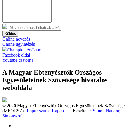
Küldés
Online nevezés
Online ügyintézés
Champion értéktár
Facebook oldal
Youtube csatorna
A Magyar Ebtenyésztők Országos
Egyesületeinek Szövetsége hivatalos
weboldala
© 2026 Magyar Ebtenyésztők Országos Egyesületeinek Szövetsége
(MEOESZ) |
Impresszum
|
Kapcsolat
| Készítette:
Simon Nándor,
Simonszoft