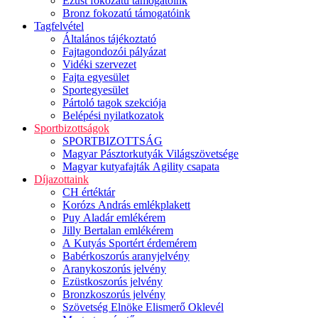
Ezüst fokozatú támogatóink
Bronz fokozatú támogatóink
Tagfelvétel
Általános tájékoztató
Fajtagondozói pályázat
Vidéki szervezet
Fajta egyesület
Sportegyesület
Pártoló tagok szekciója
Belépési nyilatkozatok
Sportbizottságok
SPORTBIZOTTSÁG
Magyar Pásztorkutyák Világszövetsége
Magyar kutyafajták Agility csapata
Díjazottaink
CH értéktár
Korózs András emlékplakett
Puy Aladár emlékérem
Jilly Bertalan emlékérem
A Kutyás Sportért érdemérem
Babérkoszorús aranyjelvény
Aranykoszorús jelvény
Ezüstkoszorús jelvény
Bronzkoszorús jelvény
Szövetség Elnöke Elismerő Oklevél