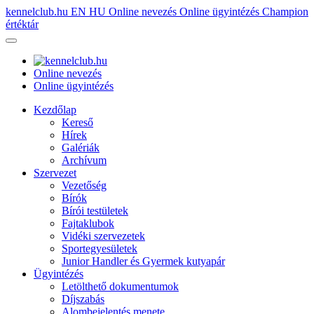
kennelclub.hu
EN
HU
Online nevezés
Online ügyintézés
Champion
értéktár
Online nevezés
Online ügyintézés
Kezdőlap
Kereső
Hírek
Galériák
Archívum
Szervezet
Vezetőség
Bírók
Bírói testületek
Fajtaklubok
Vidéki szervezetek
Sportegyesületek
Junior Handler és Gyermek kutyapár
Ügyintézés
Letölthető dokumentumok
Díjszabás
Alombejelentés menete