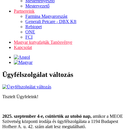
Mestertenyésztő
Mestervezető
Partnereink
Farmina Magyarország
Generali Petcare - DBX Kft
Rebiopet
ONE
FCI
Magyar kutyafajták Tanösvénye
Kapcsolat
Ügyfélszolgálat változás
Tisztelt Ügyfeleink!
2025. szeptember 4-e, csütörtök az utolsó nap,
amikor a MEOE
Szövetség központi irodája és ügyfélszolgálata a 1194 Budapest
Hofherr A. u. 42. szám alatt lesz megtalálható.