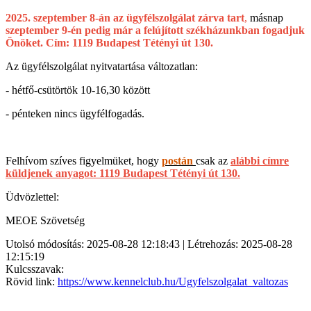
2025. szeptember 8-án az ügyfélszolgálat zárva tart
,
másnap
szeptember 9-én pedig már a felújított székházunkban fogadjuk
Önöket. Cím: 1119 Budapest Tétényi út 130.
Az ügyfélszolgálat nyitvatartása változatlan:
- hétfő-csütörtök 10-16,30 között
- pénteken nincs ügyfélfogadás.
Felhívom szíves figyelmüket, hogy
postán
csak az
alábbi címre
küldjenek anyagot: 1119 Budapest Tétényi út 130.
Üdvözlettel:
MEOE Szövetség
Utolsó módosítás: 2025-08-28 12:18:43 | Létrehozás: 2025-08-28
12:15:19
Kulcsszavak:
Rövid link:
https://www.kennelclub.hu/Ugyfelszolgalat_valtozas