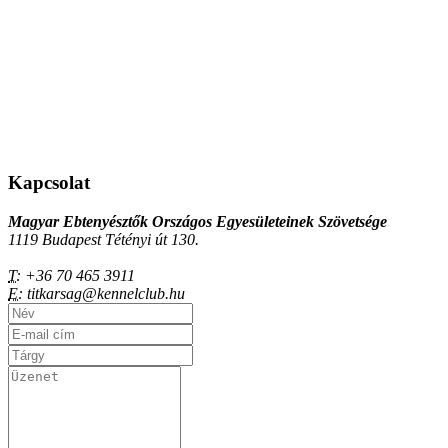
Kapcsolat
Magyar Ebtenyésztők Országos Egyesületeinek Szövetsége
1119 Budapest Tétényi út 130.
T:
+36 70 465 3911
E:
titkarsag@kennelclub.hu