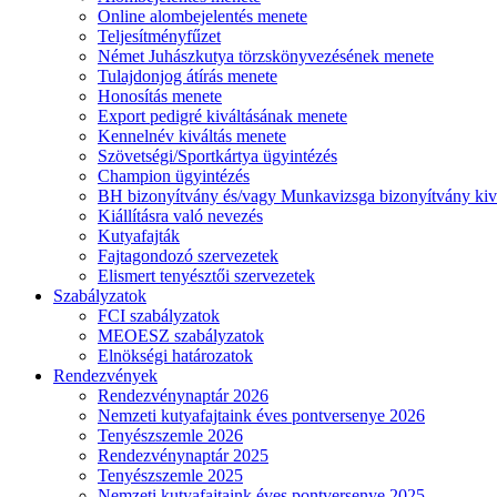
Online alombejelentés menete
Teljesítményfűzet
Német Juhászkutya törzskönyvezésének menete
Tulajdonjog átírás menete
Honosítás menete
Export pedigré kiváltásának menete
Kennelnév kiváltás menete
Szövetségi/Sportkártya ügyintézés
Champion ügyintézés
BH bizonyítvány és/vagy Munkavizsga bizonyítvány kiv
Kiállításra való nevezés
Kutyafajták
Fajtagondozó szervezetek
Elismert tenyésztői szervezetek
Szabályzatok
FCI szabályzatok
MEOESZ szabályzatok
Elnökségi határozatok
Rendezvények
Rendezvénynaptár 2026
Nemzeti kutyafajtaink éves pontversenye 2026
Tenyészszemle 2026
Rendezvénynaptár 2025
Tenyészszemle 2025
Nemzeti kutyafajtaink éves pontversenye 2025