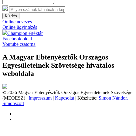
Küldés
Online nevezés
Online ügyintézés
Champion értéktár
Facebook oldal
Youtube csatorna
A Magyar Ebtenyésztők Országos
Egyesületeinek Szövetsége hivatalos
weboldala
© 2026 Magyar Ebtenyésztők Országos Egyesületeinek Szövetsége
(MEOESZ) |
Impresszum
|
Kapcsolat
| Készítette:
Simon Nándor,
Simonszoft