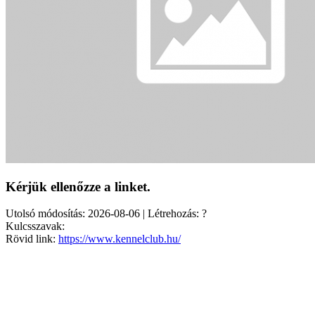
Kérjük ellenőzze a linket.
Utolsó módosítás: 2026-08-06 | Létrehozás: ?
Kulcsszavak:
Rövid link:
https://www.kennelclub.hu/