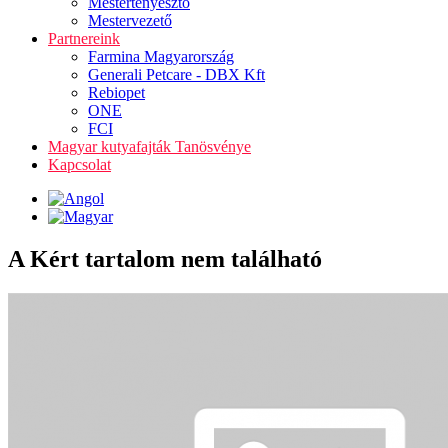
Mestertenyésztő
Mestervezető
Partnereink
Farmina Magyarország
Generali Petcare - DBX Kft
Rebiopet
ONE
FCI
Magyar kutyafajták Tanösvénye
Kapcsolat
A Kért tartalom nem található