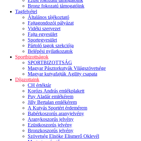
Ezüst fokozatú támogatóink
Bronz fokozatú támogatóink
Tagfelvétel
Általános tájékoztató
Fajtagondozói pályázat
Vidéki szervezet
Fajta egyesület
Sportegyesület
Pártoló tagok szekciója
Belépési nyilatkozatok
Sportbizottságok
SPORTBIZOTTSÁG
Magyar Pásztorkutyák Világszövetsége
Magyar kutyafajták Agility csapata
Díjazottaink
CH értéktár
Korózs András emlékplakett
Puy Aladár emlékérem
Jilly Bertalan emlékérem
A Kutyás Sportért érdemérem
Babérkoszorús aranyjelvény
Aranykoszorús jelvény
Ezüstkoszorús jelvény
Bronzkoszorús jelvény
Szövetség Elnöke Elismerő Oklevél