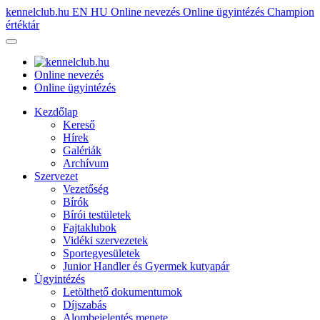
kennelclub.hu
EN
HU
Online nevezés
Online ügyintézés
Champion
értéktár
Online nevezés
Online ügyintézés
Kezdőlap
Kereső
Hírek
Galériák
Archívum
Szervezet
Vezetőség
Bírók
Bírói testületek
Fajtaklubok
Vidéki szervezetek
Sportegyesületek
Junior Handler és Gyermek kutyapár
Ügyintézés
Letölthető dokumentumok
Díjszabás
Alombejelentés menete