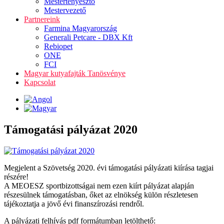
Mestertenyésztő
Mestervezető
Partnereink
Farmina Magyarország
Generali Petcare - DBX Kft
Rebiopet
ONE
FCI
Magyar kutyafajták Tanösvénye
Kapcsolat
Támogatási pályázat 2020
Megjelent a Szövetség 2020. évi támogatási pályázati kiírása tagjai
részére!
A MEOESZ sportbizottságai nem ezen kiírt pályázat alapján
részesülnek támogatásban, őket az elnökség külön részletesen
tájékoztatja a jövő évi finanszírozási rendről.
A pályázati felhívás pdf formátumban letölthető: