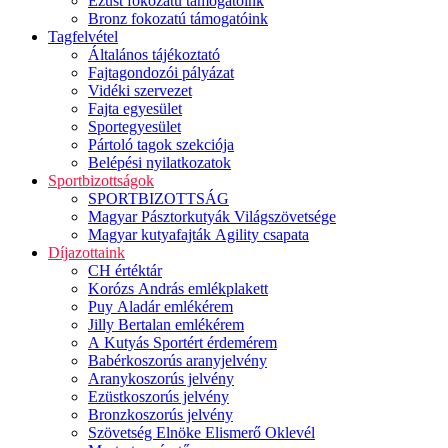
Ezüst fokozatú támogatóink
Bronz fokozatú támogatóink
Tagfelvétel
Általános tájékoztató
Fajtagondozói pályázat
Vidéki szervezet
Fajta egyesület
Sportegyesület
Pártoló tagok szekciója
Belépési nyilatkozatok
Sportbizottságok
SPORTBIZOTTSÁG
Magyar Pásztorkutyák Világszövetsége
Magyar kutyafajták Agility csapata
Díjazottaink
CH értéktár
Korózs András emlékplakett
Puy Aladár emlékérem
Jilly Bertalan emlékérem
A Kutyás Sportért érdemérem
Babérkoszorús aranyjelvény
Aranykoszorús jelvény
Ezüstkoszorús jelvény
Bronzkoszorús jelvény
Szövetség Elnöke Elismerő Oklevél