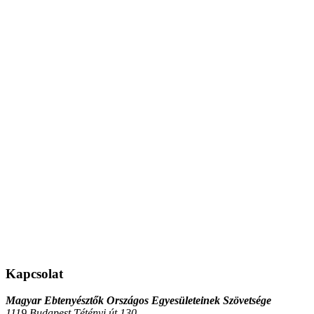
Kapcsolat
Magyar Ebtenyésztők Országos Egyesületeinek Szövetsége
1119 Budapest Tétényi út 130.