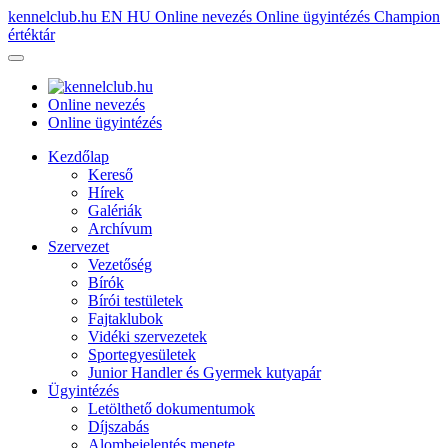
kennelclub.hu
EN
HU
Online nevezés
Online ügyintézés
Champion
értéktár
Online nevezés
Online ügyintézés
Kezdőlap
Kereső
Hírek
Galériák
Archívum
Szervezet
Vezetőség
Bírók
Bírói testületek
Fajtaklubok
Vidéki szervezetek
Sportegyesületek
Junior Handler és Gyermek kutyapár
Ügyintézés
Letölthető dokumentumok
Díjszabás
Alombejelentés menete