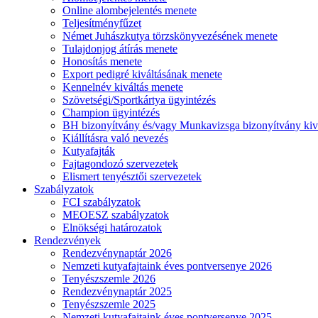
Online alombejelentés menete
Teljesítményfűzet
Német Juhászkutya törzskönyvezésének menete
Tulajdonjog átírás menete
Honosítás menete
Export pedigré kiváltásának menete
Kennelnév kiváltás menete
Szövetségi/Sportkártya ügyintézés
Champion ügyintézés
BH bizonyítvány és/vagy Munkavizsga bizonyítvány kiv
Kiállításra való nevezés
Kutyafajták
Fajtagondozó szervezetek
Elismert tenyésztői szervezetek
Szabályzatok
FCI szabályzatok
MEOESZ szabályzatok
Elnökségi határozatok
Rendezvények
Rendezvénynaptár 2026
Nemzeti kutyafajtaink éves pontversenye 2026
Tenyészszemle 2026
Rendezvénynaptár 2025
Tenyészszemle 2025
Nemzeti kutyafajtaink éves pontversenye 2025