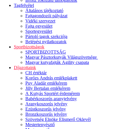
Bronz fokozatú támogatóink
Tagfelvétel
Általános tájékoztató
Fajtagondozói pályázat
Vidéki szervezet
Fajta egyesület
Sportegyesület
Pártoló tagok szekciója
Belépési nyilatkozatok
Sportbizottságok
SPORTBIZOTTSÁG
Magyar Pásztorkutyák Világszövetsége
Magyar kutyafajták Agility csapata
Díjazottaink
CH értéktár
Korózs András emlékplakett
Puy Aladár emlékérem
Jilly Bertalan emlékérem
A Kutyás Sportért érdemérem
Babérkoszorús aranyjelvény
Aranykoszorús jelvény
Ezüstkoszorús jelvény
Bronzkoszorús jelvény
Szövetség Elnöke Elismerő Oklevél
Mestertenyésztő