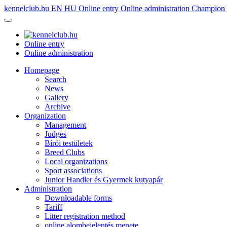
kennelclub.hu
EN
HU
Online entry
Online administration
Champion é
Online entry
Online administration
Homepage
Search
News
Gallery
Archive
Organization
Management
Judges
Bírói testületek
Breed Clubs
Local organizations
Sport associations
Junior Handler és Gyermek kutyapár
Administration
Downloadable forms
Tariff
Litter registration method
online alombejelentés menete