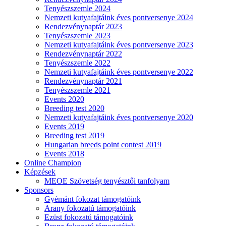
Tenyészszemle 2024
Nemzeti kutyafajtáink éves pontversenye 2024
Rendezvénynaptár 2023
Tenyészszemle 2023
Nemzeti kutyafajtáink éves pontversenye 2023
Rendezvénynaptár 2022
Tenyészszemle 2022
Nemzeti kutyafajtáink éves pontversenye 2022
Rendezvénynaptár 2021
Tenyészszemle 2021
Events 2020
Breeding test 2020
Nemzeti kutyafajtáink éves pontversenye 2020
Events 2019
Breeding test 2019
Hungarian breeds point contest 2019
Events 2018
Online Champion
Képzések
MEOE Szövetség tenyésztői tanfolyam
Sponsors
Gyémánt fokozat támogatóink
Arany fokozatú támogatóink
Ezüst fokozatú támogatóink