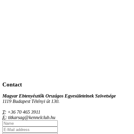
Contact
Magyar Ebtenyésztők Országos Egyesületeinek Szövetsége
1119 Budapest Tétényi út 130.
T:
+36 70 465 3911
E:
titkarsag@kennelclub.hu