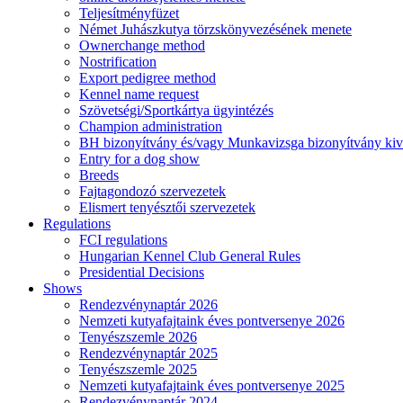
Teljesítményfüzet
Német Juhászkutya törzskönyvezésének menete
Ownerchange method
Nostrification
Export pedigree method
Kennel name request
Szövetségi/Sportkártya ügyintézés
Champion administration
BH bizonyítvány és/vagy Munkavizsga bizonyítvány kiv
Entry for a dog show
Breeds
Fajtagondozó szervezetek
Elismert tenyésztői szervezetek
Regulations
FCI regulations
Hungarian Kennel Club General Rules
Presidential Decisions
Shows
Rendezvénynaptár 2026
Nemzeti kutyafajtaink éves pontversenye 2026
Tenyészszemle 2026
Rendezvénynaptár 2025
Tenyészszemle 2025
Nemzeti kutyafajtaink éves pontversenye 2025
Rendezvénynaptár 2024