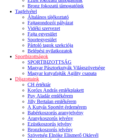
Ezüst fokozatú támogatóink
Bronz fokozatú támogatóink
Tagfelvétel
Általános tájékoztató
Fajtagondozói pályázat
Vidéki szervezet
Fajta egyesület
Sportegyesület
Pártoló tagok szekciója
Belépési nyilatkozatok
Sportbizottságok
SPORTBIZOTTSÁG
Magyar Pásztorkutyák Világszövetsége
Magyar kutyafajták Agility csapata
Díjazottaink
CH értéktár
Korózs András emlékplakett
Puy Aladár emlékérem
Jilly Bertalan emlékérem
A Kutyás Sportért érdemérem
Babérkoszorús aranyjelvény
Aranykoszorús jelvény
Ezüstkoszorús jelvény
Bronzkoszorús jelvény
Szövetség Elnöke Elismerő Oklevél