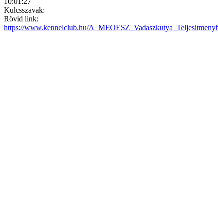
10:01:27
Kulcsszavak:
Rövid link:
https://www.kennelclub.hu/A_MEOESZ_Vadaszkutya_Teljesitmenybi