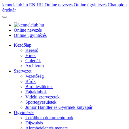
kennelclub.hu
EN
HU
Online nevezés
Online ügyintézés
Champion
értéktár
Online nevezés
Online ügyintézés
Kezdőlap
Kereső
Hírek
Galériák
Archívum
Szervezet
Vezetőség
Bírók
Bírói testületek
Fajtaklubok
Vidéki szervezetek
Sportegyesületek
Junior Handler és Gyermek kutyapár
Ügyintézés
Letölthető dokumentumok
Díjszabás
Alombejelentés menete