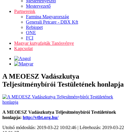
Mestertenyésztő
Mestervezető
Partnereink
Farmina Magyarország
Generali Petcare - DBX Kft
Rebiopet
ONE
FCI
Magyar kutyafajták Tanösvénye
Kapcsolat
A MEOESZ Vadászkutya
Teljesítménybírói Testületének honlapja
A MEOESZ Vadászkutya Teljesítménybírói Testületének
honlapja:
http://vtbt.org.hu/
Utolsó módosítás: 2019-03-22 10:02:46 | Létrehozás: 2019-03-22