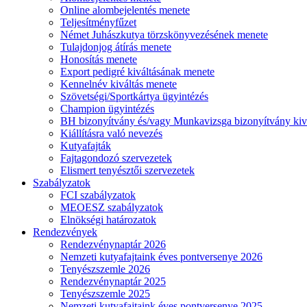
Online alombejelentés menete
Teljesítményfűzet
Német Juhászkutya törzskönyvezésének menete
Tulajdonjog átírás menete
Honosítás menete
Export pedigré kiváltásának menete
Kennelnév kiváltás menete
Szövetségi/Sportkártya ügyintézés
Champion ügyintézés
BH bizonyítvány és/vagy Munkavizsga bizonyítvány kiv
Kiállításra való nevezés
Kutyafajták
Fajtagondozó szervezetek
Elismert tenyésztői szervezetek
Szabályzatok
FCI szabályzatok
MEOESZ szabályzatok
Elnökségi határozatok
Rendezvények
Rendezvénynaptár 2026
Nemzeti kutyafajtaink éves pontversenye 2026
Tenyészszemle 2026
Rendezvénynaptár 2025
Tenyészszemle 2025
Nemzeti kutyafajtaink éves pontversenye 2025