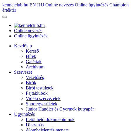
kennelclub.hu
EN
HU
Online nevezés
Online ügyintézés
Champion
értéktár
Online nevezés
Online ügyintézés
Kezdőlap
Kereső
Hírek
Galériák
Archívum
Szervezet
Vezetőség
Bírók
Bírói testületek
Fajtaklubok
Vidéki szervezetek
Sportegyesületek
Junior Handler és Gyermek kutyapár
Ügyintézés
Letölthető dokumentumok
Díjszabás
Alombejelentés menete