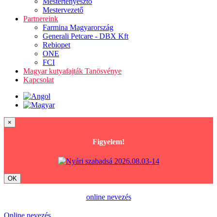
Mestertenyésztő
Mestervezető
Partnereink
Farmina Magyarország
Generali Petcare - DBX Kft
Rebiopet
ONE
FCI
Magyar kutyafajták Tanösvénye
Kapcsolat
×
Figyelem!
OK
online nevezés
Online nevezés