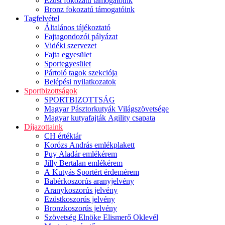
Ezüst fokozatú támogatóink
Bronz fokozatú támogatóink
Tagfelvétel
Általános tájékoztató
Fajtagondozói pályázat
Vidéki szervezet
Fajta egyesület
Sportegyesület
Pártoló tagok szekciója
Belépési nyilatkozatok
Sportbizottságok
SPORTBIZOTTSÁG
Magyar Pásztorkutyák Világszövetsége
Magyar kutyafajták Agility csapata
Díjazottaink
CH értéktár
Korózs András emlékplakett
Puy Aladár emlékérem
Jilly Bertalan emlékérem
A Kutyás Sportért érdemérem
Babérkoszorús aranyjelvény
Aranykoszorús jelvény
Ezüstkoszorús jelvény
Bronzkoszorús jelvény
Szövetség Elnöke Elismerő Oklevél