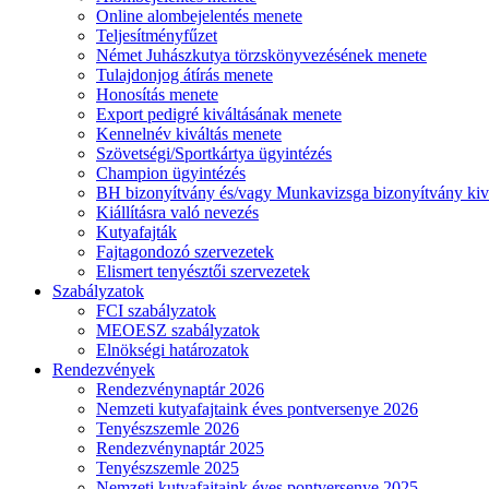
Online alombejelentés menete
Teljesítményfűzet
Német Juhászkutya törzskönyvezésének menete
Tulajdonjog átírás menete
Honosítás menete
Export pedigré kiváltásának menete
Kennelnév kiváltás menete
Szövetségi/Sportkártya ügyintézés
Champion ügyintézés
BH bizonyítvány és/vagy Munkavizsga bizonyítvány kiv
Kiállításra való nevezés
Kutyafajták
Fajtagondozó szervezetek
Elismert tenyésztői szervezetek
Szabályzatok
FCI szabályzatok
MEOESZ szabályzatok
Elnökségi határozatok
Rendezvények
Rendezvénynaptár 2026
Nemzeti kutyafajtaink éves pontversenye 2026
Tenyészszemle 2026
Rendezvénynaptár 2025
Tenyészszemle 2025
Nemzeti kutyafajtaink éves pontversenye 2025