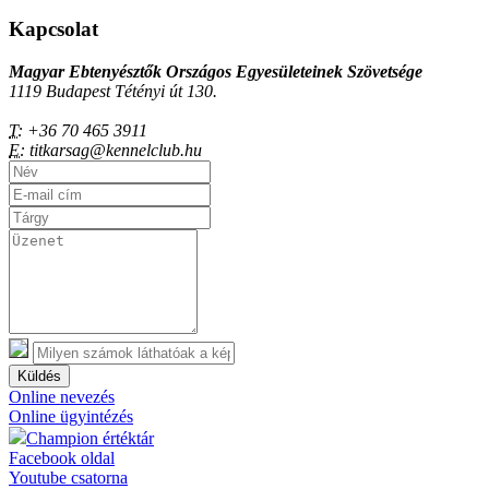
Kapcsolat
Magyar Ebtenyésztők Országos Egyesületeinek Szövetsége
1119 Budapest Tétényi út 130.
T:
+36 70 465 3911
E:
titkarsag@kennelclub.hu
Küldés
Online nevezés
Online ügyintézés
Champion értéktár
Facebook oldal
Youtube csatorna