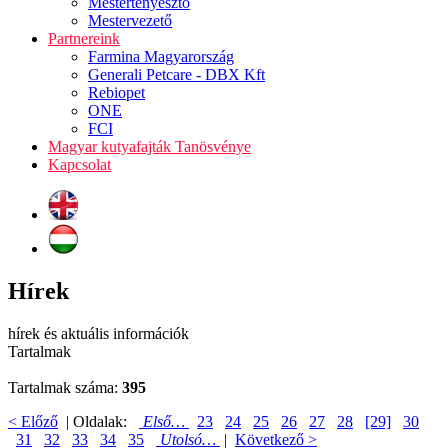
Mestertenyésztő
Mestervezető
Partnereink
Farmina Magyarország
Generali Petcare - DBX Kft
Rebiopet
ONE
FCI
Magyar kutyafajták Tanösvénye
Kapcsolat
Hírek
hírek és aktuális információk
Tartalmak
Tartalmak száma:
395
< Előző
| Oldalak:
Első…
23
24
25
26
27
28
[29]
30
31
32
33
34
35
Utolsó…
|
Következő >