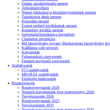
Online alombejelentés menete
Teljesítményfűzet
Német Juhászkutya törzskönyvezésének menete
Tulajdonjog átírás menete
Honosítás menete
Export pedigré kiváltásának menete
Kennelnév kiváltás menete
Szövetségi/Sportkártya ügyintézés
Champion ügyintézés
BH bizonyítvány és/vagy Munkavizsga bizonyítvány kiv
Kiállításra való nevezés
Kutyafajták
Fajtagondozó szervezetek
Elismert tenyésztői szervezetek
Szabályzatok
FCI szabályzatok
MEOESZ szabályzatok
Elnökségi határozatok
Rendezvények
Rendezvénynaptár 2026
Nemzeti kutyafajtaink éves pontversenye 2026
Tenyészszemle 2026
Rendezvénynaptár 2025
Tenyészszemle 2025
Nemzeti kutyafajtaink éves pontversenye 2025