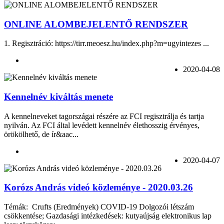
ONLINE ALOMBEJELENTŐ RENDSZER
1. Regisztráció: https://tirr.meoesz.hu/index.php?m=ugyintezes ...
2020-04-08
Kennelnév kiváltás menete
A kennelneveket tagországai részére az FCI regisztrálja és tartja
nyilván. Az FCI által levédett kennelnév élethosszig érvényes,
örökölhető, de ír&aac...
2020-04-07
Korózs András videó közleménye - 2020.03.26
Témák: Crufts (Eredmények) COVID-19 Dolgozói létszám
csökkentése; Gazdasági intézkedések: kutyaújság elektronikus lap