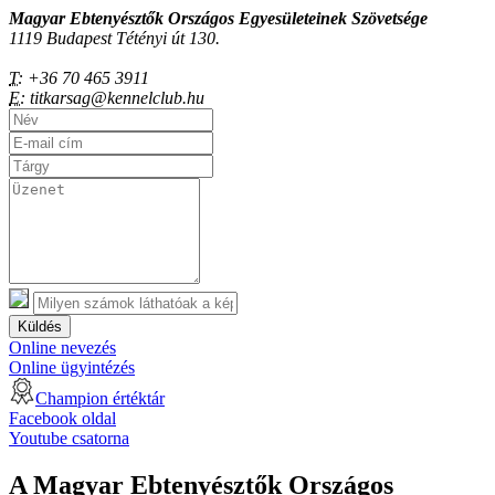
Magyar Ebtenyésztők Országos Egyesületeinek Szövetsége
1119 Budapest Tétényi út 130.
T:
+36 70 465 3911
E:
titkarsag@kennelclub.hu
Küldés
Online nevezés
Online ügyintézés
Champion értéktár
Facebook oldal
Youtube csatorna
A Magyar Ebtenyésztők Országos