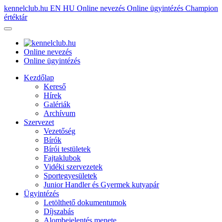
kennelclub.hu
EN
HU
Online nevezés
Online ügyintézés
Champion
értéktár
Online nevezés
Online ügyintézés
Kezdőlap
Kereső
Hírek
Galériák
Archívum
Szervezet
Vezetőség
Bírók
Bírói testületek
Fajtaklubok
Vidéki szervezetek
Sportegyesületek
Junior Handler és Gyermek kutyapár
Ügyintézés
Letölthető dokumentumok
Díjszabás
Alombejelentés menete