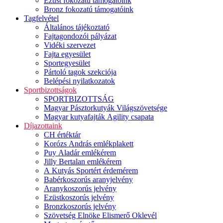
Ezüst fokozatú támogatóink
Bronz fokozatú támogatóink
Tagfelvétel
Általános tájékoztató
Fajtagondozói pályázat
Vidéki szervezet
Fajta egyesület
Sportegyesület
Pártoló tagok szekciója
Belépési nyilatkozatok
Sportbizottságok
SPORTBIZOTTSÁG
Magyar Pásztorkutyák Világszövetsége
Magyar kutyafajták Agility csapata
Díjazottaink
CH értéktár
Korózs András emlékplakett
Puy Aladár emlékérem
Jilly Bertalan emlékérem
A Kutyás Sportért érdemérem
Babérkoszorús aranyjelvény
Aranykoszorús jelvény
Ezüstkoszorús jelvény
Bronzkoszorús jelvény
Szövetség Elnöke Elismerő Oklevél