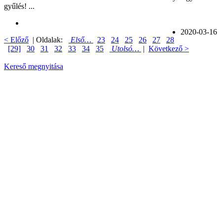
gyűlés! ...
2020-03-16
< Előző
| Oldalak:
Első…
23
24
25
26
27
28
[29]
30
31
32
33
34
35
Utolsó…
|
Következő >
Kereső megnyitása